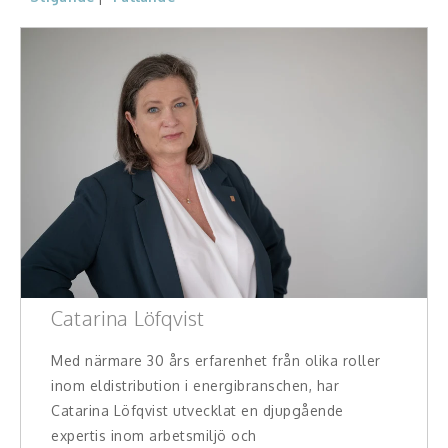
Moderator
Konferencier
Workshopledare, facilitator
Radio och TV-profiler
Underhållning och event
Event
Humoristiska föredrag
Catarina Löfqvist
Ljus och belysning
Med närmare 30 års erfarenhet från olika roller
Komiker
inom eldistribution i energibranschen, har
Catarina Löfqvist utvecklat en djupgående
Konst
expertis inom arbetsmiljö och