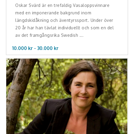
Oskar Svärd är en trefaldig Vasaloppsvinnare
Teamwork, teambuilding, relationer
med en imponerande bakgrund inom
längdskidåkning och äventyrssport. Under över
Vård, omsorg, beroende
20 år har han tävlat individuellt och som en del
Kända personer
av det framgångsrika Swedish ...
10.000 kr -
30.000
kr
Företagsledare
Författare
Idrottare och äventyrare
Kända musiker
Skådespelare
Alla talare
Alla ämnen