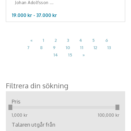
Johan Adolfsson ...
19.000 kr -
37.000
kr
«
1
2
3
4
5
6
7
8
9
10
11
12
13
14
15
»
Filtrera din sökning
Pris
1,000 kr
100,000 kr
Talaren utgår från