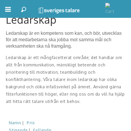
Ledarskap
Boka ett möte
Ledarskap är en kompetens som kan, och bör, utvecklas
Samhällsnytta
för att medarbetarna ska jobba mot samma mål och
verksamheten ska nå framgång.
Inspiration
Ledarskap är ett mångfacetterat område; det handlar om
allt från kommunikation, mänskligt beteende och
Inspirerande Föreläsare
prioritering till motivation, teambuilding och
Personlig utveckling, målsättning
konflikthantering. Våra talare inom ledarskap har olika
bakgrund och olika infallsvinkel på ämnet. Använd gärna
Life Stories & Trivsel
filterfunktionen till höger, eller ring oss om du vill ha hjälp
att hitta rätt talare utifrån ert behov.
Keynote
Moderator, konferencier
Namn
Pris
Stigande
Fallande