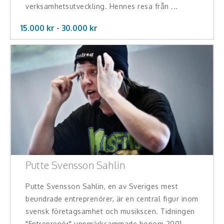
verksamhetsutveckling. Hennes resa från ...
Middagsunderhållning
15.000 kr -
30.000
kr
Musiker
Something a Little Different
Underhållning
Affärsnytta
Effektivitet, framgång
Framtid, trender
Putte Svensson Sahlin
Försäljning, marknadsföring, service,
kundfokus
Putte Svensson Sahlin, en av Sveriges mest
beundrade entreprenörer, är en central figur inom
Förändring, organisation,
svensk företagsamhet och musikscen. Tidningen
organisationsutveckling
"Entreprenör" uppmärksammade honom 2001