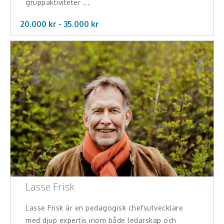
gruppaktiviteter ...
20.000 kr -
35.000
kr
Lasse Frisk
Lasse Frisk är en pedagogisk chefsutvecklare
med djup expertis inom både ledarskap och