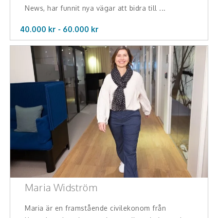
News, har funnit nya vägar att bidra till ...
Hälsa, friskvård
40.000 kr -
60.000
kr
Innovation, kreativitet, entreprenörskap,
intraprenörskap
Kommunikation och media
Ledarskap, medarbetarskap, HR
Miljö, hållbar utveckling
Målsättning, motivation, attityd
Mångfald och integration
Omvärld, politik, juridik
Maria Widström
Pedagogik, skola, föräldraskap
Maria är en framstående civilekonom från