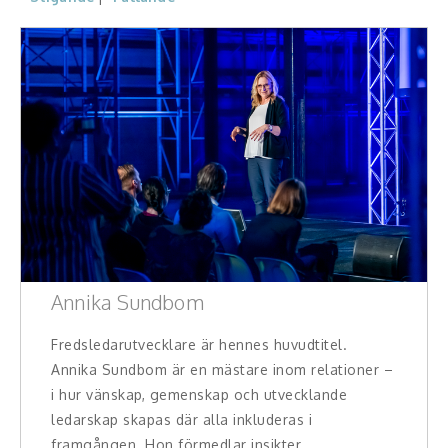
Konferencier
Workshopledare, facilitator
Radio och TV-profiler
Underhållning och event
Event
Humoristiska föredrag
Annika Sundbom
Ljus och belysning
Fredsledarutvecklare är hennes huvudtitel.
Komiker
Annika Sundbom är en mästare inom relationer –
i hur vänskap, gemenskap och utvecklande
Konst
ledarskap skapas där alla inkluderas i
framgången. Hon förmedlar insikter ...