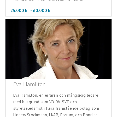
Middagsunderhållning
25.000 kr -
60.000
kr
Musiker
Something a Little Different
Underhållning
Affärsnytta
Effektivitet, framgång
Framtid, trender
Eva Hamilton
Försäljning, marknadsföring, service,
kundfokus
Eva Hamilton, en erfaren och mångsidig ledare
med bakgrund som VD för SVT och
Förändring, organisation,
styrelseledamot i flera framstående bolag som
organisationsutveckling
Lindex/Stockmann, LKAB, Fortum, och Bonnier