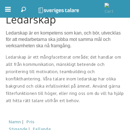
Ledarskap
Boka ett möte
Ledarskap är en kompetens som kan, och bör, utvecklas
Samhällsnytta
för att medarbetarna ska jobba mot samma mål och
verksamheten ska nå framgång.
Inspiration
Ledarskap är ett mångfacetterat område; det handlar om
Inspirerande Föreläsare
allt från kommunikation, mänskligt beteende och
prioritering till motivation, teambuilding och
Personlig utveckling, målsättning
konflikthantering. Våra talare inom ledarskap har olika
bakgrund och olika infallsvinkel på ämnet. Använd gärna
Life Stories & Trivsel
filterfunktionen till höger, eller ring oss om du vill ha hjälp
att hitta rätt talare utifrån ert behov.
Keynote
Moderator, konferencier
Namn
Pris
Moderator
Stigande
Fallande