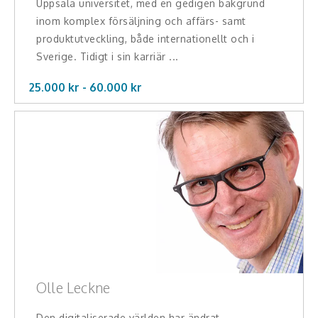
Uppsala universitet, med en gedigen bakgrund
Teamwork, teambuilding, relationer
inom komplex försäljning och affärs- samt
produktutveckling, både internationellt och i
Vård, omsorg, beroende
Sverige. Tidigt i sin karriär ...
Kända personer
25.000 kr -
60.000
kr
Företagsledare
Författare
Idrottare och äventyrare
Kända musiker
Skådespelare
Alla talare
Olle Leckne
Alla ämnen
Den digitaliserade världen har ändrat