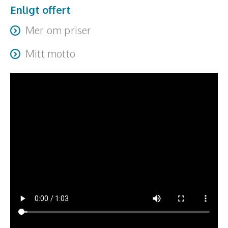
Enligt offert
Mer om priser
Pris: Enligt offert Resa + logi tillkommer.
Mitt motto
Jag tror på… · tydlighet som gör att fler förstår och kan
bidra · delaktighet för att det tillvaratar hela kompetensen
i rummet vilket ökar motivation och ansvarskänsla ·
kreativitet som frigör energi, ger lösningar på problem
och nya idéer