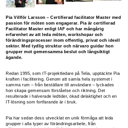
Konferencier
Pia Villför Larsson – Certifierad facilitator Master med 
passion för möten som engagerar. Pia är certifierad 
Workshopledare, facilitator
Facilitator Master enligt IAF och har mångårig 
erfarenhet av att leda möten, workshopar och 
Radio och TV-profiler
förändringsprocesser inom offentlig, privat och ideell 
sektor. Med tydlig struktur och närvaro guidar hon 
Underhållning och event
grupper mot gemensamma beslut och långsiktigt 
ägande.
Event
Redan 1995, som IT-projektledare på Telia, upptäckte Pia 
Humoristiska föredrag
kraften i facilitering. Genom att samla hela systemet i 
samma rum – från beställare till användare – lyckades 
Ljus och belysning
hon skapa gemensam förståelse och riktning. Det 
resulterade i halverade ledtider, ökad delaktighet och en 
IT-lösning som fortfarande är i bruk.
Komiker
Konst
Pia har sedan dess utvecklat en unik förmåga att leda 
grupper i alla typer av förändringsarbete, från 