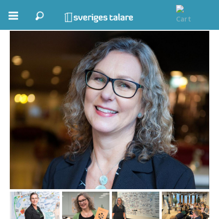
Pia Villför Larsson
Boka ett möte
Samhällsnytta
Inspiration
Inspirerande Föreläsare
Personlig utveckling, målsättning
Life Stories & Trivsel
Keynote
Moderator, konferencier
Moderator