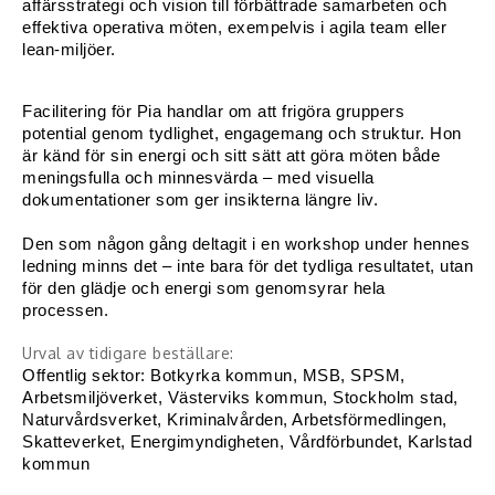
affärsstrategi och vision till förbättrade samarbeten och 
Middagsunderhållning
effektiva operativa möten, exempelvis i agila team eller 
lean-miljöer.
Musiker
Something a Little Different
Facilitering för Pia handlar om att frigöra gruppers 
potential genom tydlighet, engagemang och struktur. Hon 
är känd för sin energi och sitt sätt att göra möten både 
Underhållning
meningsfulla och minnesvärda – med visuella 
dokumentationer som ger insikterna längre liv.
Affärsnytta
Den som någon gång deltagit i en workshop under hennes 
Kända personer
ledning minns det – inte bara för det tydliga resultatet, utan 
för den glädje och energi som genomsyrar hela 
processen.
Företagsledare
Urval av tidigare beställare:
Författare
Offentlig sektor: Botkyrka kommun, MSB, SPSM, 
Arbetsmiljöverket, Västerviks kommun, Stockholm stad, 
Idrottare och äventyrare
Naturvårdsverket, Kriminalvården, Arbetsförmedlingen, 
Skatteverket, Energimyndigheten, Vårdförbundet, Karlstad 
Kända musiker
kommun