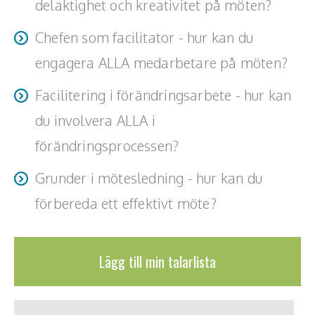
delaktighet och kreativitet på möten?
3. Grafisk mötesdokumentation (graphic recording)
Pia illustrerar det som sägs på mötet så att ni
Chefen som facilitator - hur kan du
tillsammans kan se vad ni har pratat om.
engagera ALLA medarbetare på möten?
Facilitering i förändringsarbete - hur kan
4. Föreläsningar för att inspirera som exempelvis
du involvera ALLA i
- Facilitering - Hur du kan skapa tydlighet, delaktighet och
kreativitet på möten?
förändringsprocessen?
- Chefen som facilitator - hur kan du engagera ALLA
medarbetare på möten?
Grunder i mötesledning - hur kan du
- Facilitering i förändringsarbete - hur kan du involvera
förbereda ett effektivt möte?
ALLA i förändringsprocessen?
- Grunder i mötesledning - hur kan du förbereda ett
effektivt möte?
Lägg till min talarlista
5. Boken: Sätt fart på arbetsmötet - en handbok i
facilitering. https://www.facilitatorhuset.se/produkt/satt-