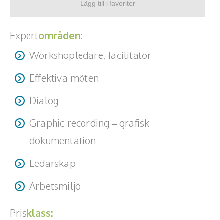
fart-pa-arbetsmotet-en-handbok-facilitering/
Expert
områden:
Workshopledare, facilitator
Effektiva möten
Dialog
Graphic recording – grafisk
dokumentation
Ledarskap
Arbetsmiljö
Pris
klass: