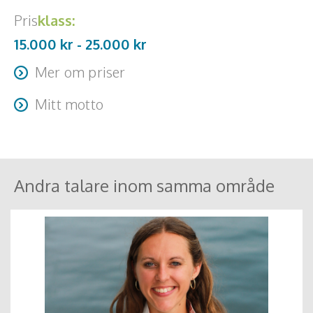
Pris
klass:
15.000 kr -
25.000
kr
Mer om priser
Resa + logi tillkommer
Mitt motto
Stärk människan, stärk företaget
Andra talare inom samma område