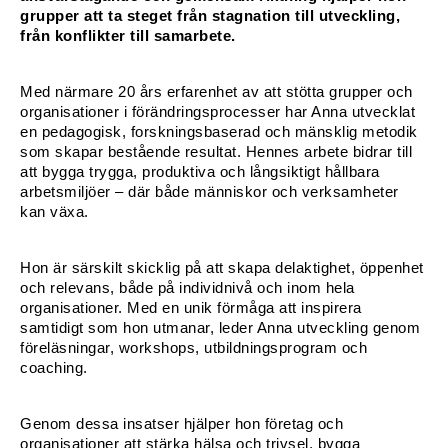
grupper att ta steget från stagnation till utveckling, 
från konflikter till samarbete.
Konferencier
Workshopledare, facilitator
Med närmare 20 års erfarenhet av att stötta grupper och 
organisationer i förändringsprocesser har Anna utvecklat 
Radio och TV-profiler
en pedagogisk, forskningsbaserad och mänsklig metodik 
som skapar bestående resultat. Hennes arbete bidrar till 
att bygga trygga, produktiva och långsiktigt hållbara 
Underhållning och event
arbetsmiljöer – där både människor och verksamheter 
kan växa.
Event
Hon är särskilt skicklig på att skapa delaktighet, öppenhet 
Humoristiska föredrag
och relevans, både på individnivå och inom hela 
organisationer. Med en unik förmåga att inspirera 
Ljus och belysning
samtidigt som hon utmanar, leder Anna utveckling genom 
föreläsningar, workshops, utbildningsprogram och 
Komiker
coaching.
Konst
Genom dessa insatser hjälper hon företag och 
organisationer att stärka hälsa och trivsel, bygga 