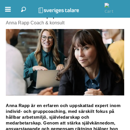
Anna Rapp
Boka ett möte
Anna Rapp Coach & konsult
Samhällsnytta
Inspiration
Inspirerande Föreläsare
Personlig utveckling, målsättning
Life Stories & Trivsel
Keynote
Anna Rapp är en erfaren och uppskattad expert inom 
individ- och gruppcoaching, med särskilt fokus på 
Moderator, konferencier
hållbar arbetsmiljö, självledarskap och 
medarbetarskap. Genom att stärka självkännedom, 
Moderator
ansvarstagande och gemensam riktning hjälper hon 