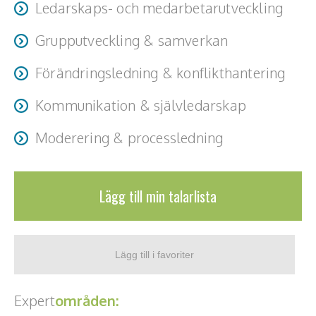
Ledarskaps- och medarbetarutveckling
Teamwork, teambuilding, relationer
Grupputveckling & samverkan
Vård, omsorg, beroende
Förändringsledning & konflikthantering
Kända personer
Kommunikation & självledarskap
Företagsledare
Moderering & processledning
Författare
Idrottare och äventyrare
Lägg till min talarlista
Kända musiker
Skådespelare
Alla talare
Expert
områden:
Alla ämnen