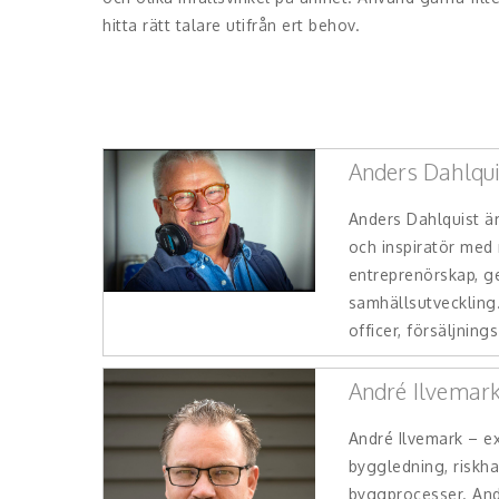
hitta rätt talare utifrån ert behov.
Anders Dahlqui
Anders Dahlquist är
och inspiratör med
entreprenörskap, g
samhällsutvecklin
officer, försäljnings-
André Ilvemar
André Ilvemark – ex
byggledning, riskha
byggprocesser. And