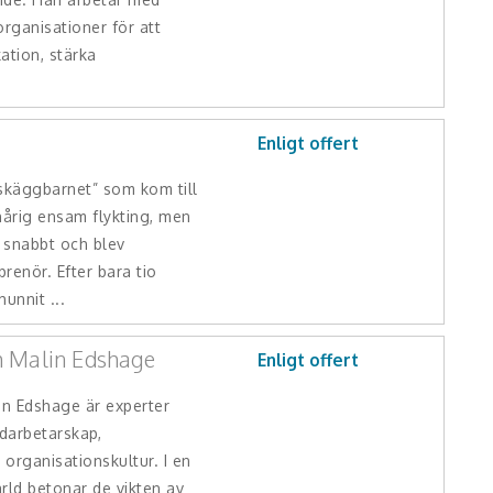
organisationer för att
tion, stärka
i
Enligt offert
”skäggbarnet” som kom till
årig ensam flykting, men
 snabbt och blev
renör. Efter bara tio
unnit ...
 Malin Edshage
Enligt offert
n Edshage är experter
darbetarskap,
organisationskultur. I en
rld betonar de vikten av