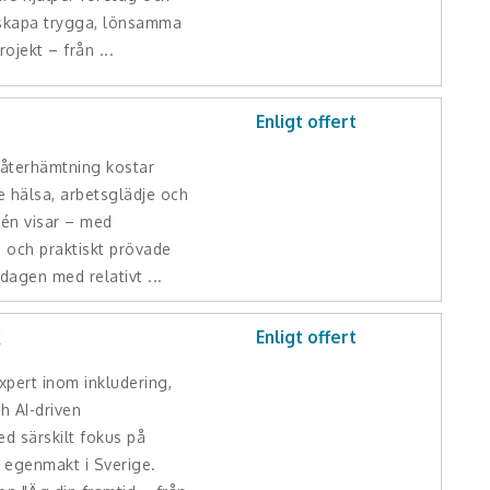
 skapa trygga, lönsamma
ojekt – från ...
Enligt offert
 återhämtning kostar
e hälsa, arbetsglädje och
mén visar – med
 och praktiskt prövade
dagen med relativt ...
k
Enligt offert
xpert inom inkludering,
h AI-driven
ed särskilt fokus på
 egenmakt i Sverige.