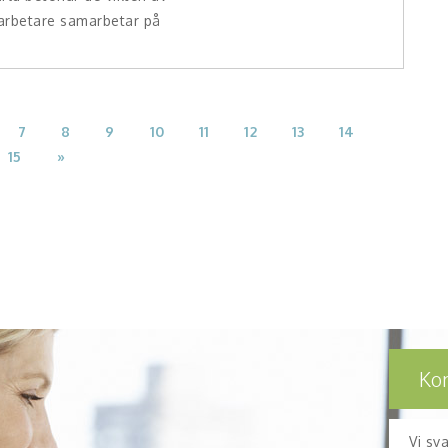
arbetare samarbetar på
7
8
9
10
11
12
13
14
15
»
Ko
Vi sv