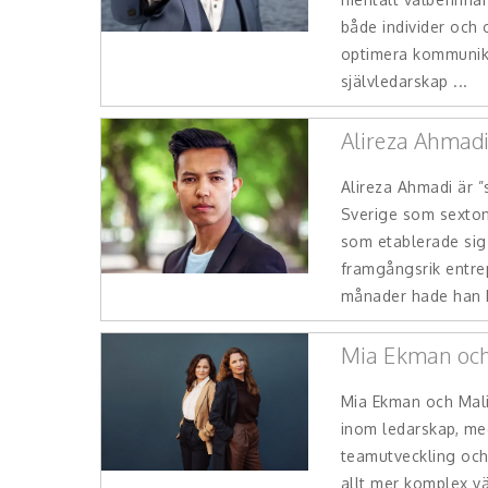
både individer och 
optimera kommunika
självledarskap ...
Alireza Ahmad
Alireza Ahmadi är 
Sverige som sexton
som etablerade sig
framgångsrik entrep
månader hade han h
Mia Ekman och
Mia Ekman och Mali
inom ledarskap, me
teamutveckling och 
allt mer komplex vä