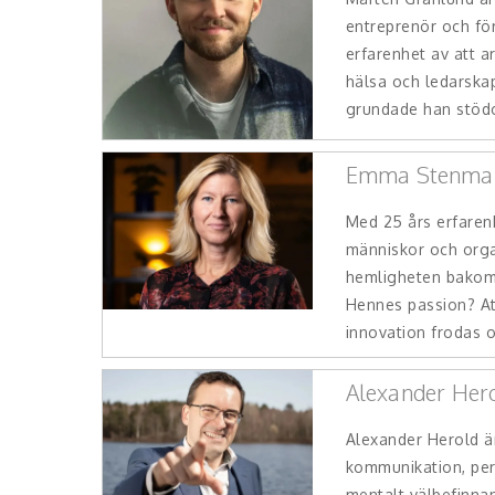
entreprenör och fö
erfarenhet av att a
hälsa och ledarskap
grundade han stödo
Emma Stenma
Med 25 års erfarenh
människor och org
hemligheten bakom
Hennes passion? At
innovation frodas o
Alexander Her
Alexander Herold ä
kommunikation, per
mentalt välbefinna