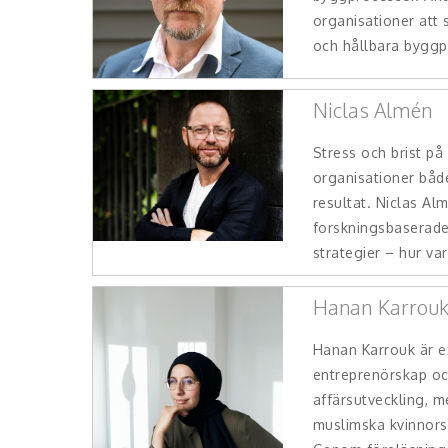
organisationer att
och hållbara byggpr
Niclas Almén
Stress och brist på
organisationer båd
resultat. Niclas Al
forskningsbaserade
strategier – hur var
Hanan Karrou
Hanan Karrouk är e
entreprenörskap oc
affärsutveckling, m
muslimska kvinnors