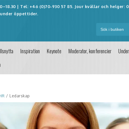
–18.30 | Tel: +46 (0)70-930 57 85. Jour kvällar och helger:
0
under öppettider.
lsnytta
Inspiration
Keynote
Moderator, konferencier
Under
n
 HR
/ Ledarskap