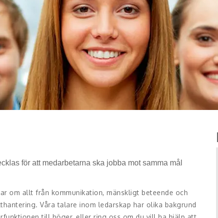
ecklas för att medarbetarna ska jobba mot samma mål
lar om allt från kommunikation, mänskligt beteende och
ikthantering. Våra talare inom ledarskap har olika bakgrund
funktionen till höger, eller ring oss om du vill ha hjälp att