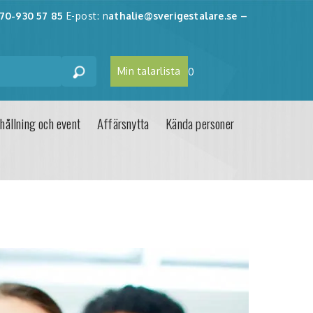
70-930 57 85
E-post: n
athalie@sverigestalare.se
–
Min talarlista
0
hållning och event
Affärsnytta
Kända personer