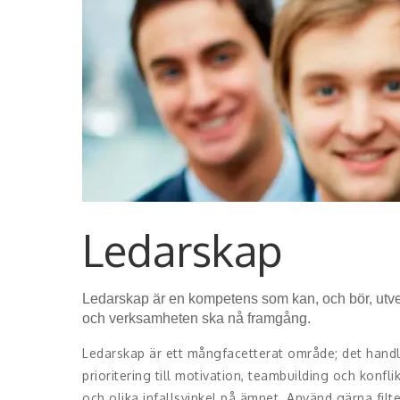
Ledarskap
Ledarskap är en kompetens som kan, och bör, utv
och verksamheten ska nå framgång.
Ledarskap är ett mångfacetterat område; det hand
prioritering till motivation, teambuilding och konfl
och olika infallsvinkel på ämnet. Använd gärna filter