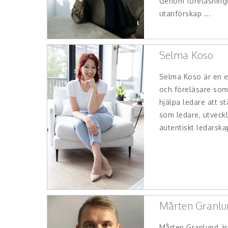
Genom föreläsninge
utanförskap ...
Selma Koso
Selma Koso är en e
och föreläsare som 
hjälpa ledare att st
som ledare, utveck
autentiskt ledarska
Mårten Granlu
Mårten Granlund är 