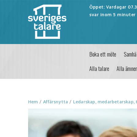
Öppet: Vardagar 07.30
svar inom 5 minuter 
Boka ett möte
Samhäl
Alla talare
Alla ämne
Hem
/
Affärsnytta
/
Ledarskap, medarbetarskap,