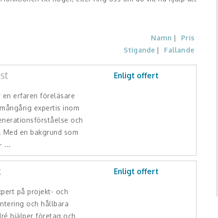
Namn
Pris
Stigande
Fallande
st
Enligt offert
 en erfaren föreläsare
 mångårig expertis inom
enerationsförståelse och
g. Med en bakgrund som
 ...
k
Enligt offert
pert på projekt- och
ntering och hållbara
ré hjälper företag och