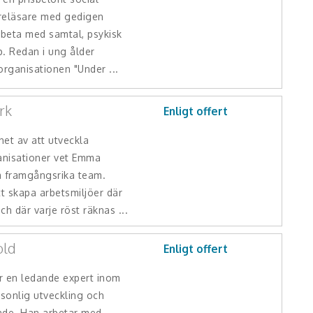
reläsare med gedigen
rbeta med samtal, psykisk
. Redan i ung ålder
rganisationen "Under ...
rk
Enligt offert
et av att utveckla
anisationer vet Emma
 framgångsrika team.
t skapa arbetsmiljöer där
ch där varje röst räknas ...
old
Enligt offert
r en ledande expert inom
sonlig utveckling och
nde. Han arbetar med