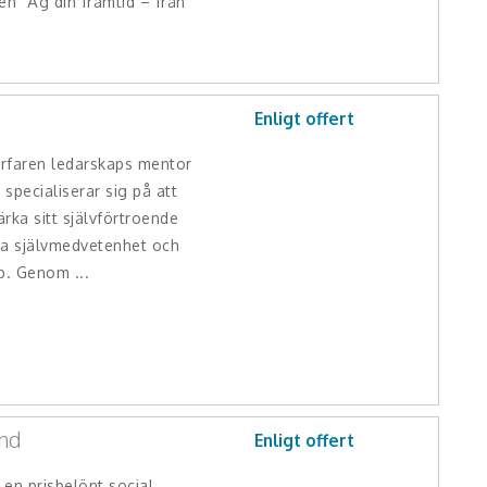
n "Äg din framtid – från
Enligt offert
rfaren ledarskaps mentor
specialiserar sig på att
ärka sitt självförtroende
la självmedvetenhet och
p. Genom ...
nd
Enligt offert
en prisbelönt social