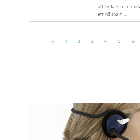
att ledare och med
ett hållbart ...
«
1
2
3
4
5
6