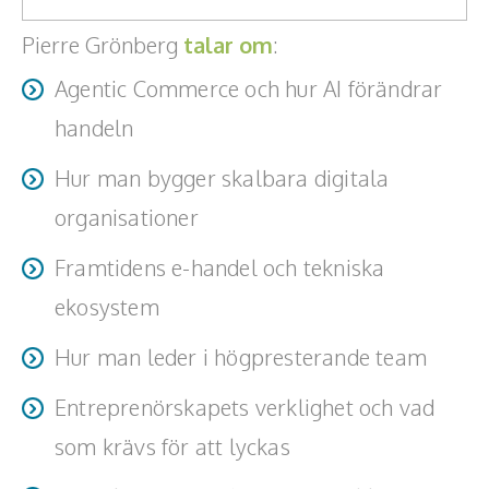
Teamwork, teambuilding, relationer
Pierre Grönberg
talar om
:
Vård, omsorg, beroende
Agentic Commerce och hur AI förändrar
Kända personer
handeln
Företagsledare
Hur man bygger skalbara digitala
organisationer
Författare
Framtidens e-handel och tekniska
Idrottare och äventyrare
ekosystem
Kända musiker
Hur man leder i högpresterande team
Skådespelare
Entreprenörskapets verklighet och vad
Alla talare
som krävs för att lyckas
Alla ämnen