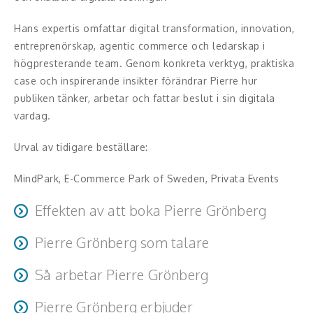
Middagsunderhållning
Hans expertis omfattar digital transformation, innovation,
Musiker
entreprenörskap, agentic commerce och ledarskap i
högpresterande team. Genom konkreta verktyg, praktiska
Something a Little Different
case och inspirerande insikter förändrar Pierre hur
publiken tänker, arbetar och fattar beslut i sin digitala
Underhållning
vardag.
Affärsnytta
Urval av tidigare beställare:
Effektivitet, framgång
MindPark, E-Commerce Park of Sweden, Privata Events
Framtid, trender
Effekten av att boka Pierre Grönberg
Försäljning, marknadsföring, service,
Pierre Grönberg som talare
Publiken får en djupare förståelse för hur teknologi
kundfokus
och AI konkret kan förbättra verksamheten, skapa
Pierre är energisk, tydlig och konkret. Han kombinerar ett
Så arbetar Pierre Grönberg
nya möjligheter och sänka kostnader.
Förändring, organisation,
inspirerande tempo med hög trovärdighet, humor och
organisationsutveckling
Pierre arbetar alltid med kundens mål i centrum. Han
praktiska insikter som publiken direkt kan applicera.
Pierre Grönberg erbjuder
Deltagarna går därifrån med ökad motivation,