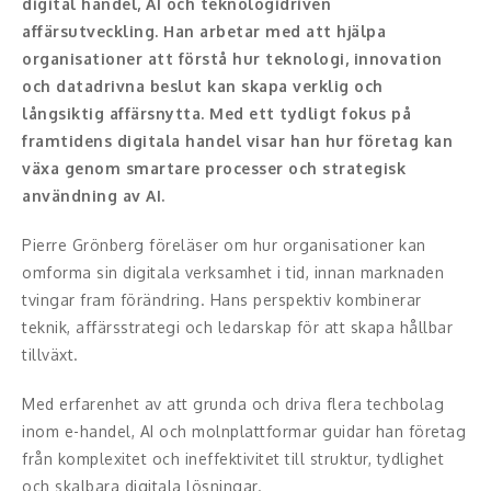
digital handel, AI och teknologidriven
affärsutveckling. Han arbetar med att hjälpa
Konferencier
organisationer att förstå hur teknologi, innovation
och datadrivna beslut kan skapa verklig och
Workshopledare, facilitator
långsiktig affärsnytta. Med ett tydligt fokus på
framtidens digitala handel visar han hur företag kan
Radio och TV-profiler
växa genom smartare processer och strategisk
Underhållning och event
användning av AI.
Event
Pierre Grönberg föreläser om hur organisationer kan
omforma sin digitala verksamhet i tid, innan marknaden
Humoristiska föredrag
tvingar fram förändring. Hans perspektiv kombinerar
teknik, affärsstrategi och ledarskap för att skapa hållbar
Ljus och belysning
tillväxt.
Komiker
Med erfarenhet av att grunda och driva flera techbolag
inom e-handel, AI och molnplattformar guidar han företag
Konst
från komplexitet och ineffektivitet till struktur, tydlighet
och skalbara digitala lösningar.