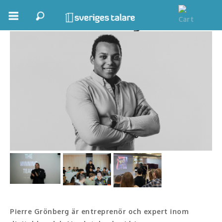
Pierre Grönberg
Boka ett möte
Samhällsnytta
Inspiration
Inspirerande Föreläsare
Personlig utveckling, målsättning
Life Stories & Trivsel
Keynote
Moderator, konferencier
Pierre Grönberg är entreprenör och expert inom
Moderator