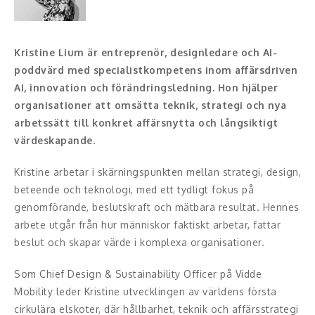
Konferencier
Kristine Lium är entreprenör, designledare och AI-
Workshopledare, facilitator
poddvärd med specialistkompetens inom affärsdriven
AI, innovation och förändringsledning. Hon hjälper
Radio och TV-profiler
organisationer att omsätta teknik, strategi och nya
arbetssätt till konkret affärsnytta och långsiktigt
Underhållning och event
värdeskapande.
Event
Kristine arbetar i skärningspunkten mellan strategi, design,
beteende och teknologi, med ett tydligt fokus på
Humoristiska föredrag
genomförande, beslutskraft och mätbara resultat. Hennes
Ljus och belysning
arbete utgår från hur människor faktiskt arbetar, fattar
beslut och skapar värde i komplexa organisationer.
Komiker
Som Chief Design & Sustainability Officer på Vidde
Konst
Mobility leder Kristine utvecklingen av världens första
cirkulära elskoter, där hållbarhet, teknik och affärsstrategi