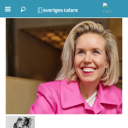
Kristine Lium
Boka ett möte
Samhällsnytta
Inspiration
Inspirerande Föreläsare
Personlig utveckling, målsättning
Life Stories & Trivsel
Keynote
Moderator, konferencier
Moderator