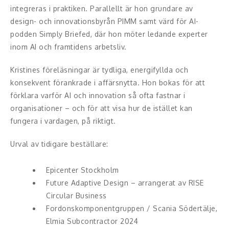
Middagsunderhållning
integreras i praktiken. Parallellt är hon grundare av
design- och innovationsbyrån PIMM samt värd för AI-
Musiker
podden Simply Briefed, där hon möter ledande experter
inom AI och framtidens arbetsliv.
Something a Little Different
Kristines föreläsningar är tydliga, energifyllda och
Underhållning
konsekvent förankrade i affärsnytta. Hon bokas för att
förklara varför AI och innovation så ofta fastnar i
Affärsnytta
organisationer – och för att visa hur de istället kan
Effektivitet, framgång
fungera i vardagen, på riktigt.
Urval av tidigare beställare:
Framtid, trender
Försäljning, marknadsföring, service,
Epicenter Stockholm
kundfokus
Future Adaptive Design – arrangerat av RISE
Circular Business
Förändring, organisation,
Fordonskomponentgruppen / Scania Södertälje,
organisationsutveckling
Elmia Subcontractor 2024