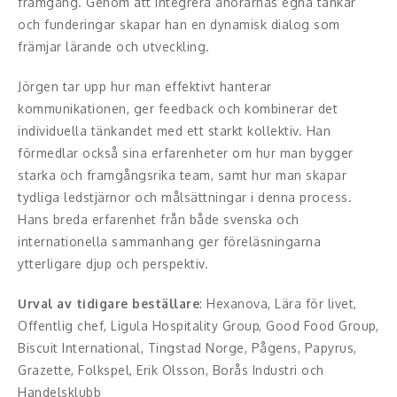
framgång. Genom att integrera åhörarnas egna tankar
Middagsunderhållning
och funderingar skapar han en dynamisk dialog som
främjar lärande och utveckling.
Musiker
Jörgen tar upp hur man effektivt hanterar
Something a Little Different
kommunikationen, ger feedback och kombinerar det
individuella tänkandet med ett starkt kollektiv. Han
Underhållning
förmedlar också sina erfarenheter om hur man bygger
starka och framgångsrika team, samt hur man skapar
Affärsnytta
tydliga ledstjärnor och målsättningar i denna process.
Effektivitet, framgång
Hans breda erfarenhet från både svenska och
internationella sammanhang ger föreläsningarna
Framtid, trender
ytterligare djup och perspektiv.
Försäljning, marknadsföring, service,
Urval av tidigare beställare
: Hexanova, Lära för livet,
kundfokus
Offentlig chef, Ligula Hospitality Group, Good Food Group,
Biscuit International, Tingstad Norge, Pågens, Papyrus,
Förändring, organisation,
Grazette, Folkspel, Erik Olsson, Borås Industri och
organisationsutveckling
Handelsklubb