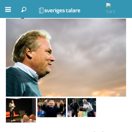
Jörgen Lennartsson
Boka ett möte
Samhällsnytta
Inspiration
Inspirerande Föreläsare
Personlig utveckling, målsättning
Life Stories & Trivsel
Keynote
Moderator, konferencier