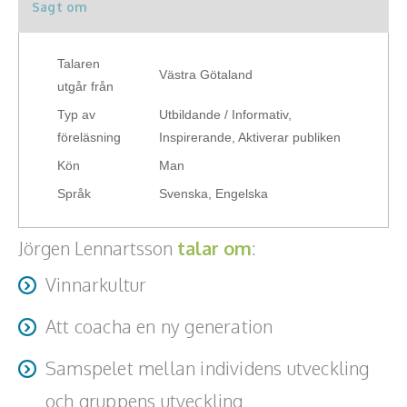
dessutom en perfekt programpunkt för kundaktiviteter och
Sagt om
Teamwork, teambuilding, relationer
passar organisationer med verksamheter i hela
Skandinavien.
Vård, omsorg, beroende
Talaren
Västra Götaland
utgår från
Kända personer
Typ av
Utbildande / Informativ,
föreläsning
Inspirerande, Aktiverar publiken
Företagsledare
Kön
Man
Författare
Språk
Svenska, Engelska
Idrottare och äventyrare
Jörgen Lennartsson
talar om
:
Kända musiker
Vinnarkultur
Skådespelare
Att coacha en ny generation
Alla talare
Samspelet mellan individens utveckling
och gruppens utveckling
Alla ämnen