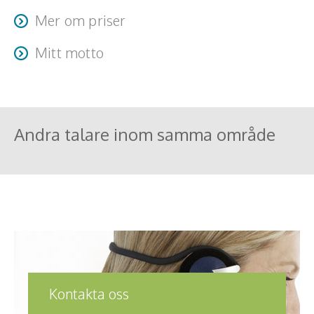
Mer om priser
Resa + logi tillkommer
Mitt motto
“ You’ll never walk alone “
Andra talare inom samma område
Kontakta oss