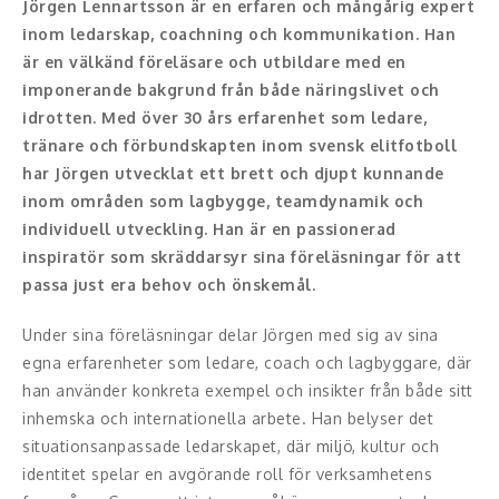
Moderator
Jörgen Lennartsson är en erfaren och mångårig expert
inom ledarskap, coachning och kommunikation. Han
Konferencier
är en välkänd föreläsare och utbildare med en
imponerande bakgrund från både näringslivet och
Workshopledare, facilitator
idrotten. Med över 30 års erfarenhet som ledare,
tränare och förbundskapten inom svensk elitfotboll
Radio och TV-profiler
har Jörgen utvecklat ett brett och djupt kunnande
inom områden som lagbygge, teamdynamik och
Underhållning och event
individuell utveckling. Han är en passionerad
inspiratör som skräddarsyr sina föreläsningar för att
Event
passa just era behov och önskemål.
Humoristiska föredrag
Under sina föreläsningar delar Jörgen med sig av sina
egna erfarenheter som ledare, coach och lagbyggare, där
Ljus och belysning
han använder konkreta exempel och insikter från både sitt
Komiker
inhemska och internationella arbete. Han belyser det
situationsanpassade ledarskapet, där miljö, kultur och
Konst
identitet spelar en avgörande roll för verksamhetens