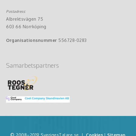
Postadress:
Albrektsvägen 75
603 66 Norrköping
Organisationsnummer
556728-0283
Samarbetspartners
© 2008–2019 SverigesTalare.se
|
Cookies
|
Sitemap