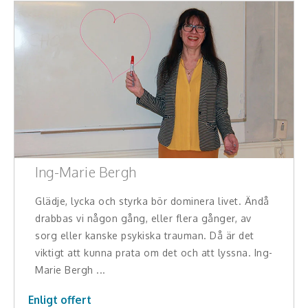
Konferencier
Workshopledare, facilitator
Radio och TV-profiler
Underhållning och event
Event
Ing-Marie Bergh
Humoristiska föredrag
Glädje, lycka och styrka bör dominera livet. Ändå
Ljus och belysning
drabbas vi någon gång, eller flera gånger, av
sorg eller kanske psykiska trauman. Då är det
Komiker
viktigt att kunna prata om det och att lyssna. Ing-
Marie Bergh ...
Konst
Enligt offert