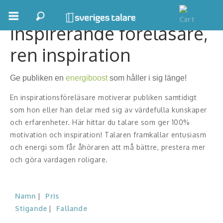
Inspirerande föreläsare,
Boka ett möte
ren inspiration
Samhällsnytta
Ge publiken en
energiboost
som håller i sig länge!
Inspiration
En inspirationsföreläsare motiverar publiken samtidigt
Inspirerande Föreläsare
som hon eller han delar med sig av värdefulla kunskaper
och erfarenheter. Här hittar du talare som ger 100%
Personlig utveckling, målsättning
motivation och inspiration! Talaren framkallar entusiasm
och energi som får åhöraren att må bättre, prestera mer
Life Stories & Trivsel
och göra vardagen roligare.
Keynote
Namn
Pris
Moderator, konferencier
Stigande
Fallande
Moderator