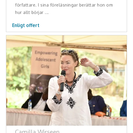
författare. I sina föreläsningar berättar hon om
Skådespelare
hur allt börjar ...
Alla talare
Enligt offert
Alla ämnen
Camilla Wirseen