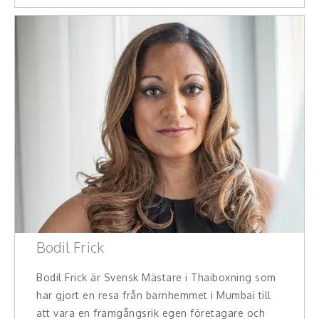
Middagsunderhållning
Musiker
Something a Little Different
Underhållning
Affärsnytta
Kända personer
Företagsledare
Författare
Bodil Frick
Idrottare och äventyrare
Bodil Frick är Svensk Mästare i Thaiboxning som
har gjort en resa från barnhemmet i Mumbai till
Kända musiker
att vara en framgångsrik egen företagare och