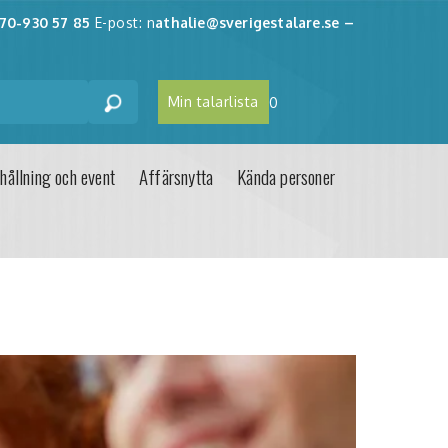
70-930 57 85
E-post: n
athalie@sverigestalare.se
–
Min talarlista
0
hållning och event
Affärsnytta
Kända personer