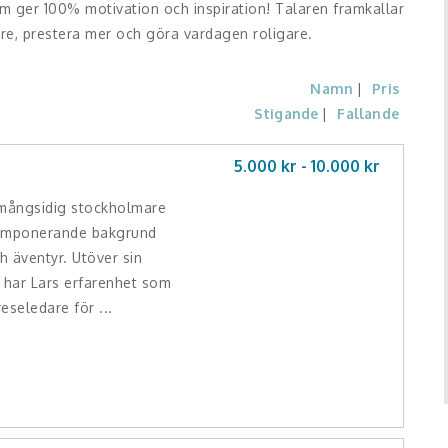
om ger 100% motivation och inspiration! Talaren framkallar
re, prestera mer och göra vardagen roligare.
Namn
Pris
Stigande
Fallande
5.000 kr -
10.000
kr
 mångsidig stockholmare
 imponerande bakgrund
 äventyr. Utöver sin
 har Lars erfarenhet som
reseledare för ...