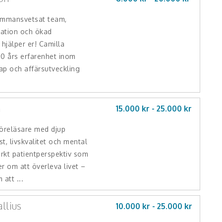
sammansvetsat team,
ation och ökad
 hjälper er! Camilla
20 års erfarenhet inom
kap och affärsutveckling
n
15.000 kr -
25.000
kr
föreläsare med djup
st, livskvalitet och mental
arkt patientperspektiv som
r om att överleva livet –
att ...
llius
10.000 kr -
25.000
kr