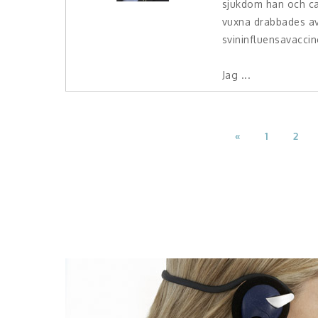
sjukdom han och c
vuxna drabbades av
svininfluensavaccin
Jag ...
«
1
2