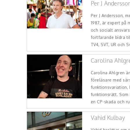
Per J Andersso
Per J Andersson, m
1987, är expert på 
och socialt ansvars
fortfarande bidra ti
TV4, SVT, UR och Sv
Carolina Ahlgr
Carolina Ahlgren ä
föreläsare med sär
funktionsvariation
funktionsrätt. Som
en CP-skada och rul
Vahid Kulbay
Vahid berättar om 