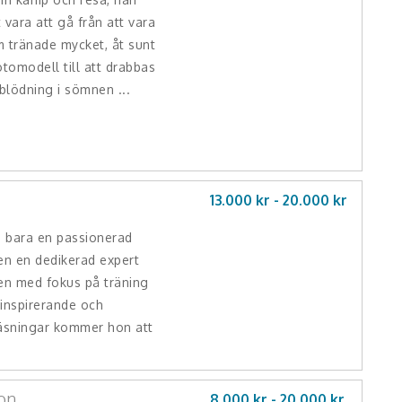
 vara att gå från att vara
m tränade mycket, åt sunt
tomodell till att drabbas
nblödning i sömnen ...
13.000 kr -
20.000
kr
e bara en passionerad
en en dedikerad expert
n med fokus på träning
 inspirerande och
äsningar kommer hon att
on
8.000 kr -
20.000
kr