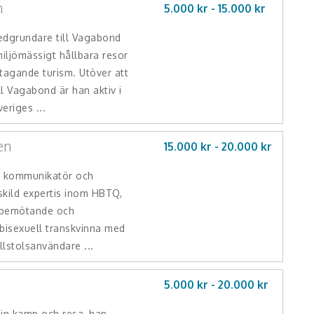
n
5.000 kr -
15.000
kr
edgrundare till Vagabond
miljömässigt hållbara resor
tagande turism. Utöver att
ll Vagabond är han aktiv i
eriges ...
en
15.000 kr -
20.000
kr
r kommunikatör och
skild expertis inom HBTQ,
, bemötande och
 bisexuell transkvinna med
lstolsanvändare ...
5.000 kr -
20.000
kr
sin kamp och resa, han