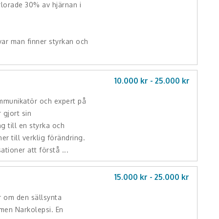
lorade 30% av hjärnan i
 var man finner styrkan och
10.000 kr -
25.000
kr
mmunikatör och expert på
 gjort sin
g till en styrka och
er till verklig förändring.
tioner att förstå ...
15.000 kr -
25.000
kr
r om den sällsynta
men Narkolepsi. En