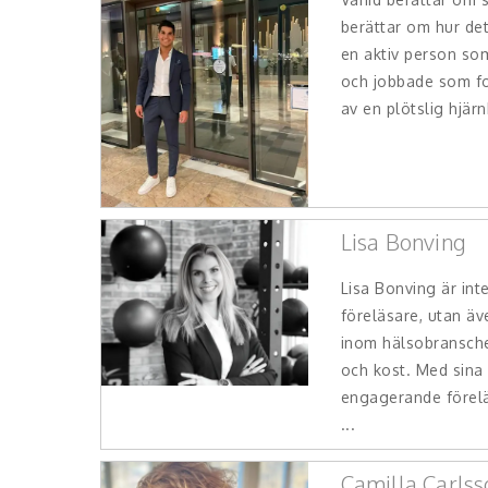
berättar om hur det
en aktiv person so
och jobbade som fo
av en plötslig hjär
Lisa Bonving
Lisa Bonving är int
föreläsare, utan äv
inom hälsobransche
och kost. Med sina
engagerande förel
...
Camilla Carlss