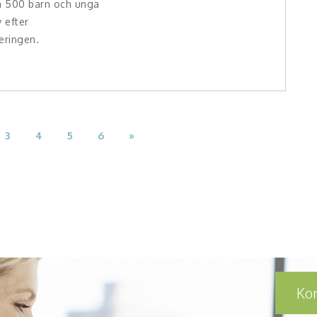
a 500 barn och unga
 efter
eringen.
3
4
5
6
»
Ko