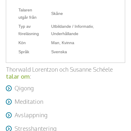
Teamwork, teambuilding, relationer
perfekta valet.
Talaren
Skåne
Vård, omsorg, beroende
utgår från
Typ av
Utbildande / Informativ,
Kända personer
föreläsning
Underhållande
Kön
Man, Kvinna
Företagsledare
Språk
Svenska
Författare
Thorwald Lorentzon och Susanne Schéele
Idrottare och äventyrare
talar om
:
Kända musiker
Qigong
Skådespelare
Meditation
Alla talare
Avslappning
Alla ämnen
Stresshantering