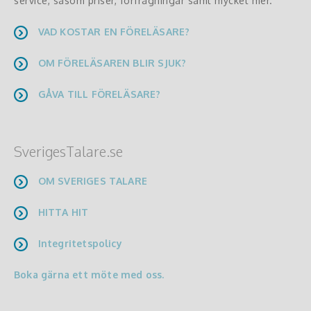
service, såsom priser, förfrågningar samt mycket mer.
VAD KOSTAR EN FÖRELÄSARE?
OM FÖRELÄSAREN BLIR SJUK?
GÅVA TILL FÖRELÄSARE?
SverigesTalare.se
OM SVERIGES TALARE
HITTA HIT
Integritetspolicy
Boka gärna ett möte med oss.