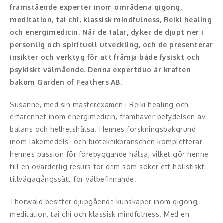
framstående experter inom områdena qigong,
meditation, tai chi, klassisk mindfulness, Reiki healing
Konferencier
och energimedicin. När de talar, dyker de djupt ner i
Workshopledare, facilitator
personlig och spirituell utveckling, och de presenterar
insikter och verktyg för att främja både fysiskt och
Radio och TV-profiler
psykiskt välmående. Denna expertduo är kraften
bakom Garden of Feathers AB.
Underhållning och event
Susanne, med sin masterexamen i Reiki healing och
Event
erfarenhet inom energimedicin, framhäver betydelsen av
balans och helhetshälsa. Hennes forskningsbakgrund
Humoristiska föredrag
inom läkemedels- och bioteknikbranschen kompletterar
hennes passion för förebyggande hälsa, vilket gör henne
Ljus och belysning
till en ovärderlig resurs för dem som söker ett holistiskt
tillvägagångssätt för välbefinnande.
Komiker
Thorwald besitter djupgående kunskaper inom qigong,
Konst
meditation, tai chi och klassisk mindfulness. Med en