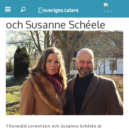
Thorwald Lorentzon
och Susanne Schéele
Boka ett möte
Samhällsnytta
Inspiration
Inspirerande Föreläsare
Personlig utveckling, målsättning
Life Stories & Trivsel
Keynote
Moderator, konferencier
Thorwald Lorentzon och Susanne Schéele är
Moderator