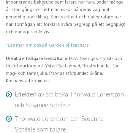
Middagsunderhållning
imponerande bakgrund som lärare har han, under många
år, framgångsrikt lett människor på deras väg mot
Musiker
personlig utveckling. Som skribent och radiopratare har
han förmågan att förklara svåra begrepp på ett begripligt
Something a Little Different
och engagerande vis.
Underhållning
"Läs mer om oss på Garden of feathers"
Affärsnytta
Urval av tidigare beställare:
IKEA, Sveriges stylist- och
frisörlärarförbund, Ystad Saltsjöbad, Riksförbundet för
Effektivitet, framgång
mag- och tarmsjuka, Psoriasisförbundet Skåne,
Kristianstad kommun
Framtid, trender
Effekten av att boka Thorwald Lorentzon
Försäljning, marknadsföring, service,
och Susanne Schéele
kundfokus
Thorwald Lorentzon och Susanne
Efter en session med Thorwald och Susanne kommer
Förändring, organisation,
deltagarna att gå hem med konkreta verktyg och
organisationsutveckling
Schéele som talare