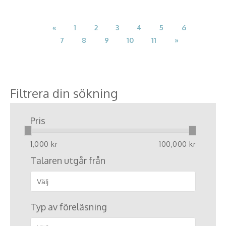
«
1
2
3
4
5
6
7
8
9
10
11
»
Filtrera din sökning
Pris
1,000 kr
100,000 kr
Talaren utgår från
Typ av föreläsning