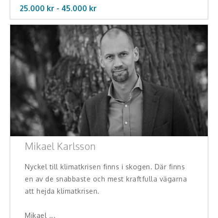
Middagsunderhållning
25.000 kr -
45.000
kr
Musiker
Something a Little Different
Underhållning
Affärsnytta
Kända personer
Företagsledare
Mikael Karlsson
Författare
Nyckel till klimatkrisen finns i skogen. Där finns
en av de snabbaste och mest kraftfulla vägarna
Idrottare och äventyrare
att hejda klimatkrisen.
Kända musiker
Mikael ...