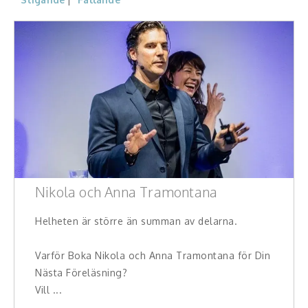
Konferencier
Workshopledare, facilitator
Radio och TV-profiler
Underhållning och event
Event
Humoristiska föredrag
Nikola och Anna Tramontana
Ljus och belysning
Helheten är större än summan av delarna.
Komiker
Varför Boka Nikola och Anna Tramontana för Din
Nästa Föreläsning?
Konst
Vill ...