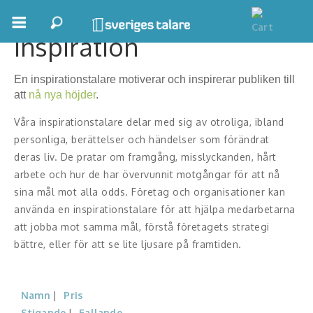
Inspiration
Boka ett möte
En inspirationstalare motiverar och inspirerar publiken till
Samhällsnytta
att
nå nya höjder
.
Inspiration
Våra inspirationstalare delar med sig av otroliga, ibland
personliga, berättelser och händelser som förändrat
Inspirerande Föreläsare
deras liv. De pratar om framgång, misslyckanden, hårt
arbete och hur de har övervunnit motgångar för att nå
Personlig utveckling, målsättning
sina mål mot alla odds. Företag och organisationer kan
använda en inspirationstalare för att hjälpa medarbetarna
Life Stories & Trivsel
att jobba mot samma mål, förstå företagets strategi
Keynote
bättre, eller för att se lite ljusare på framtiden.
Moderator, konferencier
Namn
Pris
Moderator
Stigande
Fallande