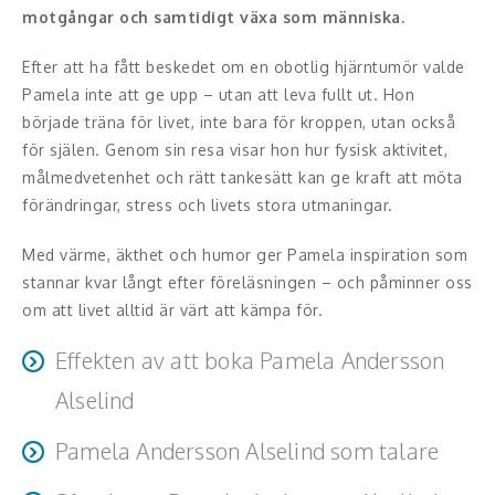
Middagsunderhållning
motgångar och samtidigt växa som människa.
Efter att ha fått beskedet om en obotlig hjärntumör valde
Musiker
Pamela inte att ge upp – utan att leva fullt ut. Hon
Something a Little Different
började träna för livet, inte bara för kroppen, utan också
för själen. Genom sin resa visar hon hur fysisk aktivitet,
Underhållning
målmedvetenhet och rätt tankesätt kan ge kraft att möta
förändringar, stress och livets stora utmaningar.
Affärsnytta
Med värme, äkthet och humor ger Pamela inspiration som
Effektivitet, framgång
stannar kvar långt efter föreläsningen – och påminner oss
om att livet alltid är värt att kämpa för.
Framtid, trender
Effekten av att boka Pamela Andersson
Försäljning, marknadsföring, service,
Alselind
kundfokus
Pamela Andersson Alselind som talare
Publiken lämnar med ny energi, hopp och verktyg för
Förändring, organisation,
att möta både vardagens stress och livets större
organisationsutveckling
Pamela talar med närvaro, värme och humor. Hennes