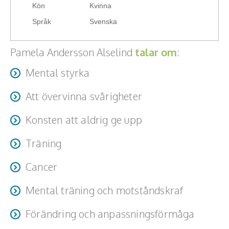
Kön
Kvinna
Teamwork, teambuilding, relationer
Språk
Svenska
Vård, omsorg, beroende
Pamela Andersson Alselind
talar om
:
Kända personer
Mental styrka
Företagsledare
Att övervinna svårigheter
Författare
Konsten att aldrig ge upp
Idrottare och äventyrare
Träning
Kända musiker
Cancer
Skådespelare
Mental träning och motståndskraf
Alla talare
Förändring och anpassningsförmåga
Alla ämnen