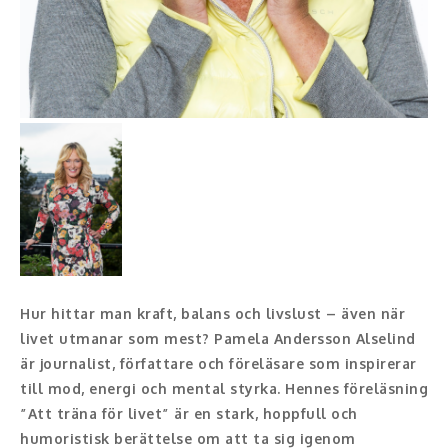
Moderator
Konferencier
Workshopledare, facilitator
Radio och TV-profiler
Underhållning och event
Event
Humoristiska föredrag
Hur hittar man kraft, balans och livslust – även när
Ljus och belysning
livet utmanar som mest? Pamela Andersson Alselind
är journalist, författare och föreläsare som inspirerar
Komiker
till mod, energi och mental styrka. Hennes föreläsning
”Att träna för livet” är en stark, hoppfull och
Konst
humoristisk berättelse om att ta sig igenom