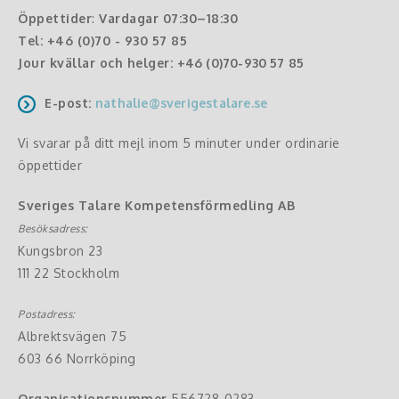
Öppettider
:
Vardagar 07:30–18:30
Tel:
+46 (0)70 - 930 57 85
Jour kvällar och helger:
+46 (0)70-930 57 85
E-post:
nathalie@sverigestalare.se
Vi svarar på ditt mejl inom 5 minuter under ordinarie
öppettider
Sveriges Talare Kompetensförmedling AB
Besöksadress:
Kungsbron 23
111 22 Stockholm
Postadress:
Albrektsvägen 75
603 66 Norrköping
Organisationsnummer
556728-0283