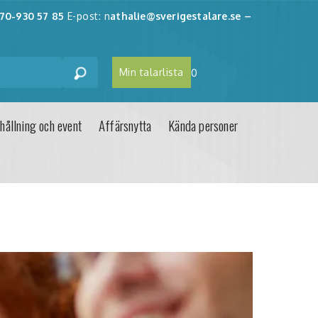
70-930 57 85
E-post: n
athalie@sverigestalare.se
–
Min talarlista
0
hållning och event
Affärsnytta
Kända personer