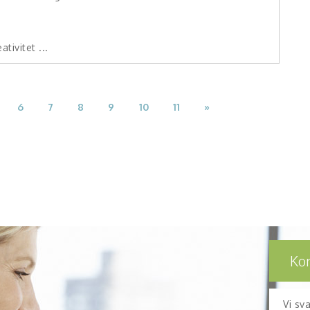
tivitet ...
6
7
8
9
10
11
»
Ko
Vi sv