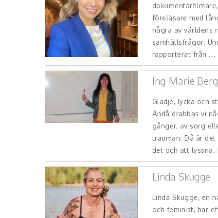
dokumentärfilmare
föreläsare med lång
några av världens
samhällsfrågor. Und
rapporterat från ...
Ing-Marie Ber
Glädje, lycka och s
Ändå drabbas vi någ
gånger, av sorg ell
trauman. Då är det 
det och att lyssna. 
Linda Skugge
Linda Skugge, en n
och feminist, har e