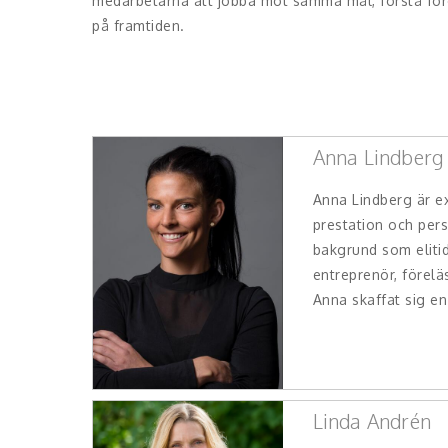
medarbetarna att jobba mot samma mål, förstå företa
på framtiden.
Anna Lindberg
Anna Lindberg är ex
prestation och pers
bakgrund som elitid
entreprenör, förelä
Anna skaffat sig en
Linda Andrén