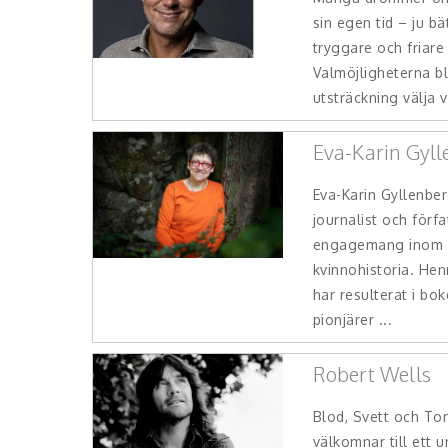
sin egen tid – ju b
tryggare och friare
Valmöjligheterna bli
utsträckning välja va
Eva-Karin Gyll
Eva-Karin Gyllenber
journalist och förfa
engagemang inom k
kvinnohistoria. He
har resulterat i bo
pionjärer ...
Robert Wells
Blod, Svett och To
välkomnar till ett 