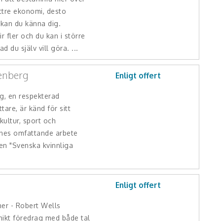
ättre ekonomi, desto
 kan du känna dig.
r fler och du kan i större
d du själv vill göra. ...
enberg
Enligt offert
g, en respekterad
ttare, är känd för sitt
ultur, sport och
nnes omfattande arbete
ken "Svenska kvinnliga
Enligt offert
ner - Robert Wells
unikt föredrag med både tal