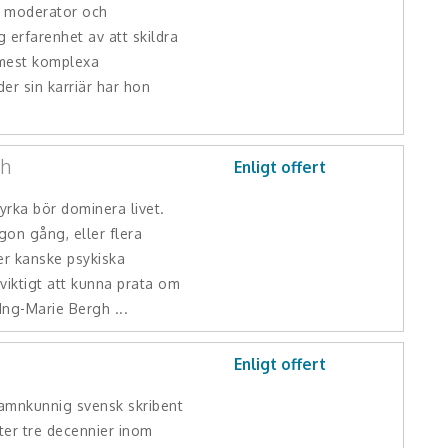
, moderator och
 erfarenhet av att skildra
 mest komplexa
er sin karriär har hon
gh
Enligt offert
tyrka bör dominera livet.
on gång, eller flera
er kanske psykiska
viktigt att kunna prata om
Ing-Marie Bergh ...
Enligt offert
amnkunnig svensk skribent
fter tre decennier inom