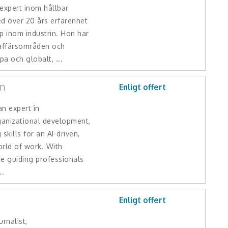
expert inom hållbar
ed över 20 års erfarenhet
p inom industrin. Hon har
 affärsområden och
pa och globalt, ...
n
Enligt offert
n expert in
anizational development,
skills for an AI-driven,
orld of work. With
ce guiding professionals
..
Enligt offert
rnalist,