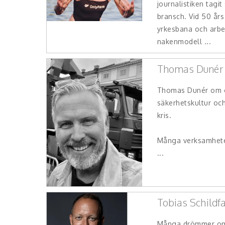
journalistiken tagit
bransch. Vid 50 års
yrkesbana och arb
nakenmodell ...
Thomas Dunér
Thomas Dunér om o
säkerhetskultur och
kris.
Många verksamheter
...
Tobias Schildf
Många drömmer om