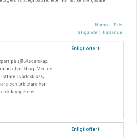
gets strategi bättre, eller för att se lite ljusare
Namn
Pris
Stigande
Fallande
Enligt offert
pert på självledarskap,
onlig utveckling. Med en
rottare i världsklass,
sare och utbildare har
 unik kompetens ...
Enligt offert