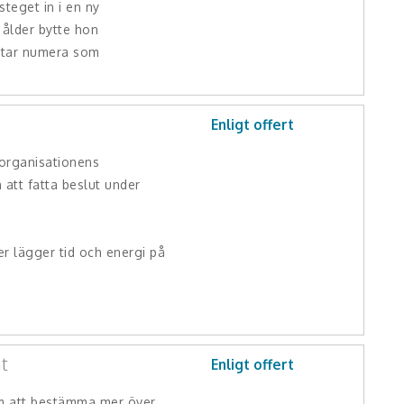
 steget in i en ny
 ålder bytte hon
etar numera som
Enligt offert
rganisationens
 att fatta beslut under
 lägger tid och energi på
at
Enligt offert
 att bestämma mer över