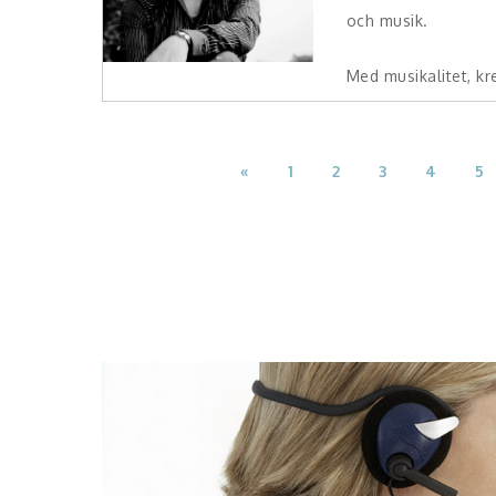
och musik.
Med musikalitet, krea
«
1
2
3
4
5