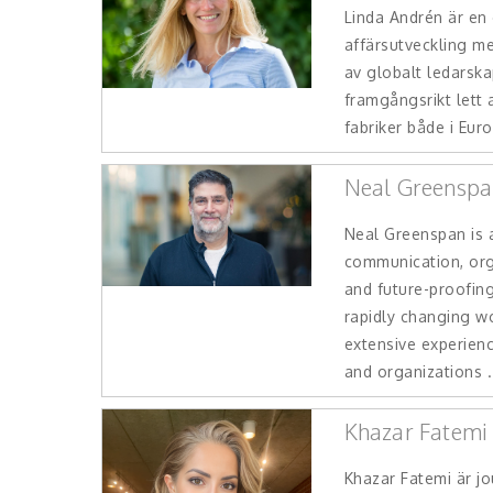
Linda Andrén är en 
affärsutveckling m
av globalt ledarska
framgångsrikt lett
fabriker både i Euro
Neal Greenspa
Neal Greenspan is a
communication, org
and future-proofing 
rapidly changing w
extensive experien
and organizations .
Khazar Fatemi
Khazar Fatemi är jou