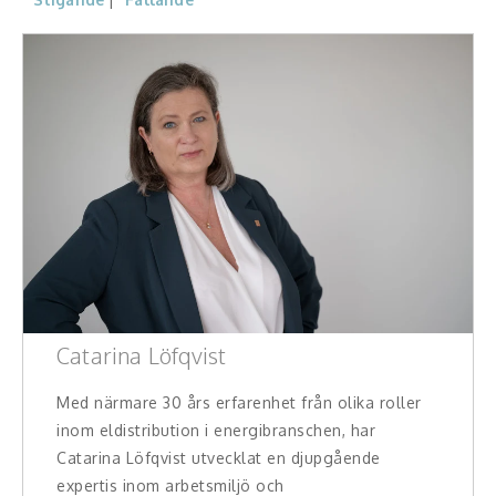
Konferencier
Workshopledare, facilitator
Radio och TV-profiler
Underhållning och event
Event
Humoristiska föredrag
Ljus och belysning
Catarina Löfqvist
Komiker
Med närmare 30 års erfarenhet från olika roller
inom eldistribution i energibranschen, har
Konst
Catarina Löfqvist utvecklat en djupgående
expertis inom arbetsmiljö och