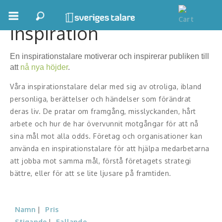
Inspiration
Boka ett möte
En inspirationstalare motiverar och inspirerar publiken till
Samhällsnytta
att
nå nya höjder
.
Inspiration
Våra inspirationstalare delar med sig av otroliga, ibland
personliga, berättelser och händelser som förändrat
Inspirerande Föreläsare
deras liv. De pratar om framgång, misslyckanden, hårt
arbete och hur de har övervunnit motgångar för att nå
Personlig utveckling, målsättning
sina mål mot alla odds. Företag och organisationer kan
använda en inspirationstalare för att hjälpa medarbetarna
Life Stories & Trivsel
att jobba mot samma mål, förstå företagets strategi
Keynote
bättre, eller för att se lite ljusare på framtiden.
Moderator, konferencier
Namn
Pris
Moderator
Stigande
Fallande