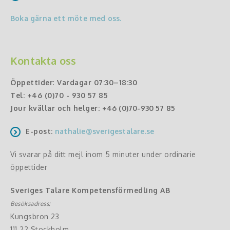
Boka gärna ett möte med oss.
Kontakta oss
Öppettider
:
Vardagar 07:30–18:30
Tel:
+46 (0)70 - 930 57 85
Jour kvällar och helger:
+46 (0)70-930 57 85
E-post:
nathalie@sverigestalare.se
Vi svarar på ditt mejl inom 5 minuter under ordinarie
öppettider
Sveriges Talare Kompetensförmedling AB
Besöksadress:
Kungsbron 23
111 22 Stockholm