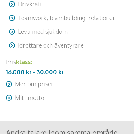
Drivkraft
Teamwork, teambuilding, relationer
Leva med sjukdom
Idrottare och äventyrare
Pris
klass:
16.000 kr -
30.000
kr
Mer om priser
Resa + logi tillkommer
Mitt motto
“Gilla läget, det ordnar sig”
Andra talare inom samma område