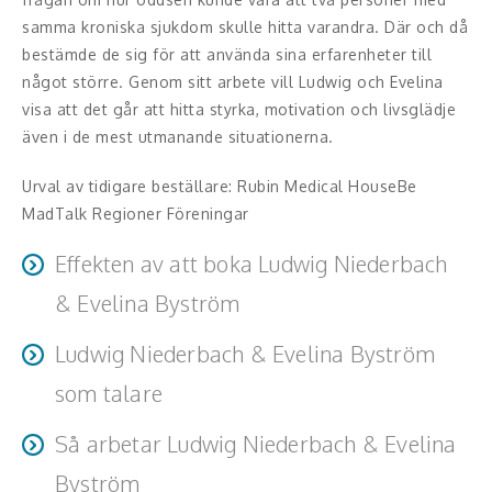
Hälsa, friskvård
samma kroniska sjukdom skulle hitta varandra. Där och då
bestämde de sig för att använda sina erfarenheter till
Innovation, kreativitet, entreprenörskap,
något större. Genom sitt arbete vill Ludwig och Evelina
intraprenörskap
visa att det går att hitta styrka, motivation och livsglädje
även i de mest utmanande situationerna.
Kommunikation och media
Urval av tidigare beställare: Rubin Medical HouseBe
Ledarskap, medarbetarskap, HR
MadTalk Regioner Föreningar
Miljö, hållbar utveckling
Effekten av att boka Ludwig Niederbach
& Evelina Byström
Målsättning, motivation, attityd
Ludwig Niederbach & Evelina Byström
Ett föredrag med Ludwig och Evelina syftar till att ge
Mångfald och integration
nya perspektiv, öka förståelsen för typ 1-diabetes,
som talare
Omvärld, politik, juridik
stärka modet och inspirera människor att inte fastna i
Eftersom Ludwig och Evelina föreläser tillsammans
motgångar.
Så arbetar Ludwig Niederbach & Evelina
Pedagogik, skola, föräldraskap
kompletterar de varandra genom olika talarstilar. Den ena
Byström
använder en lugnare ton medan den andra har ett mer