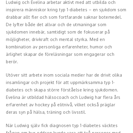
Middagsunderhållning
Ludwig och Evelina arbetar aktivt med att utbilda och
inspirera människor kring typ 1-diabetes – en sjukdom som
Musiker
drabbar allt fler och som fortfarande saknar botemedel.
De lyfter både det allvar och de utmaningar som
Something a Little Different
sjukdomen innebär, samtidigt som de fokuserar på
möjligheter, drivkraft och mental styrka. Med en
Underhållning
kombination av personliga erfarenheter, humor och
ärlighet skapar de föreläsningar som engagerar och
Affärsnytta
berör.
Effektivitet, framgång
Utöver sitt arbete inom sociala medier har de drivit olika
insamlingar och projekt för att uppmärksamma typ 1-
Framtid, trender
diabetes och skapa större förståelse kring sjukdomen.
Evelina är utbildad hälsocoach och Ludwig har flera års
Försäljning, marknadsföring, service,
erfarenhet av hockey på elitnivå, vilket också präglar
kundfokus
deras syn på hälsa, träning och livsstil.
Förändring, organisation,
När Ludwig själv fick diagnosen typ 1-diabetes väcktes
organisationsutveckling
frågan om hur oddsen kunde vara att två personer med