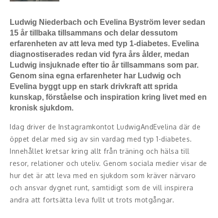
Konferencier
Ludwig Niederbach och Evelina Byström lever sedan
15 år tillbaka tillsammans och delar dessutom
Workshopledare, facilitator
erfarenheten av att leva med typ 1-diabetes. Evelina
diagnostiserades redan vid fyra års ålder, medan
Radio och TV-profiler
Ludwig insjuknade efter tio år tillsammans som par.
Genom sina egna erfarenheter har Ludwig och
Underhållning och event
Evelina byggt upp en stark drivkraft att sprida
kunskap, förståelse och inspiration kring livet med en
kronisk sjukdom.
Event
Idag driver de Instagramkontot LudwigAndEvelina där de
Humoristiska föredrag
öppet delar med sig av sin vardag med typ 1-diabetes.
Innehållet kretsar kring allt från träning och hälsa till
Ljus och belysning
resor, relationer och uteliv. Genom sociala medier visar de
hur det är att leva med en sjukdom som kräver närvaro
Komiker
och ansvar dygnet runt, samtidigt som de vill inspirera
Konst
andra att fortsätta leva fullt ut trots motgångar.