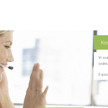
Ko
Vi sv
ordin
E-pos