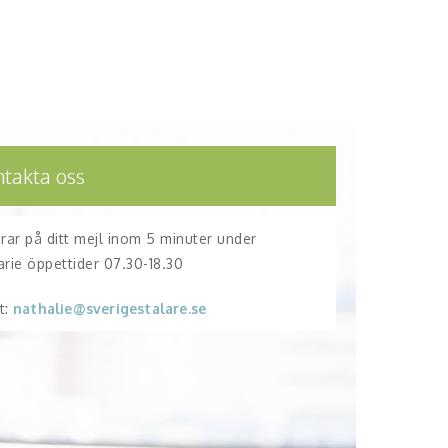
ntakta oss
arar på ditt mejl inom 5 minuter under
arie öppettider 07.30-18.30
t:
nathalie@sverigestalare.se