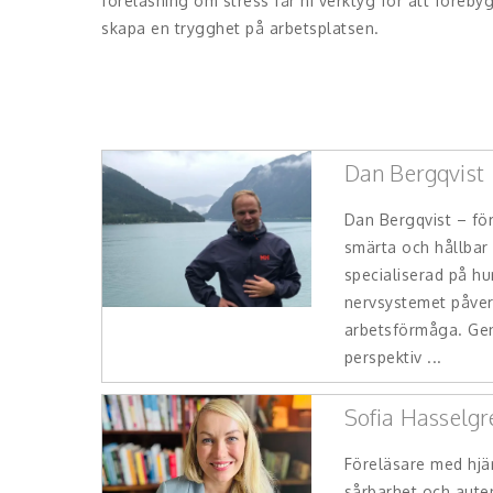
föreläsning om stress får ni verktyg för att föreb
skapa en trygghet på arbetsplatsen.
Dan Bergqvist
Dan Bergqvist – fö
smärta och hållbar 
specialiserad på hu
nervsystemet påver
arbetsförmåga. Gen
perspektiv ...
Sofia Hasselgr
Föreläsare med hjä
sårbarhet och auten