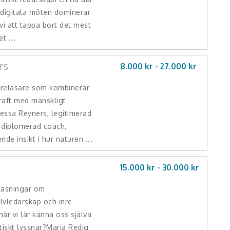
 digitala möten dominerar
 vi att tappa bort det mest
t ...
rs
8.000 kr -
27.000
kr
föreläsare som kombinerar
raft med mänskligt
essa Reyners, legitimerad
 diplomerad coach,
de insikt i hur naturen ...
15.000 kr -
30.000
kr
läsningar om
älvledarskap och inre
är vi lär känna oss själva
tiskt lyssnar?Maria Redig