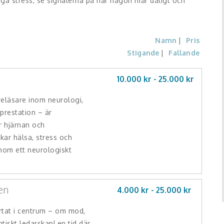
ygga stress, se signalerna på när någon mår dåligt och
Namn
Pris
Stigande
Fallande
10.000 kr -
25.000
kr
reläsare inom neurologi,
prestation – är
r hjärnan och
kar hälsa, stress och
om ett neurologiskt
en
4.000 kr -
25.000
kr
rtat i centrum – om mod,
tiskt ledarskapI en tid där