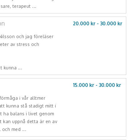
sare, terapeut ...
on
20.000 kr -
30.000
kr
ilsson och jag föreläser
eter av stress och
t kunna ...
15.000 kr -
30.000
kr
 förmåga i vår alltmer
tt kunna stå stadigt mitt i
tt ha balans i livet genom
t kan uppnå detta är en av
l och med ...