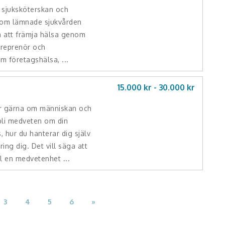
r sjuksköterskan och
om lämnade sjukvården
 på att främja hälsa genom
treprenör och
m företagshälsa, ...
15.000 kr -
30.000
kr
ar gärna om människan och
 bli medveten om din
 hur du hanterar dig själv
ing dig. Det vill säga att
ll en medvetenhet ...
3
4
5
6
»