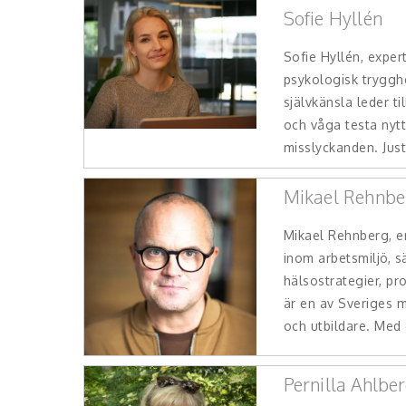
Sofie Hyllén
Sofie Hyllén, exper
psykologisk trygghe
självkänsla leder ti
och våga testa nytt
misslyckanden. Just
Mikael Rehnbe
Mikael Rehnberg, e
inom arbetsmiljö, s
hälsostrategier, pr
är en av Sveriges m
och utbildare. Med
Pernilla Ahlbe