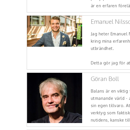
är en erfaren förelä
Emanuel Nilss
Jag heter Emanuel N
kring mina erfarenh
utbrändhet.
Detta gör jag för at
Göran Boll
Balans är en viktig
utmanande värld - a
sin egen tillvaro. A
verktyg som faktisk
nutidens, kanske til