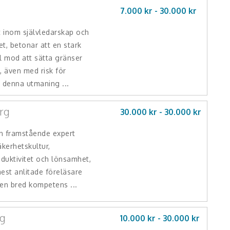
7.000 kr -
30.000
kr
t inom självledarskap och
t, betonar att en stark
ll mod att sätta gränser
, även med risk för
 denna utmaning ...
rg
30.000 kr -
30.000
kr
n framstående expert
äkerhetskultur,
oduktivitet och lönsamhet,
est anlitade föreläsare
 en bred kompetens ...
rg
10.000 kr -
30.000
kr