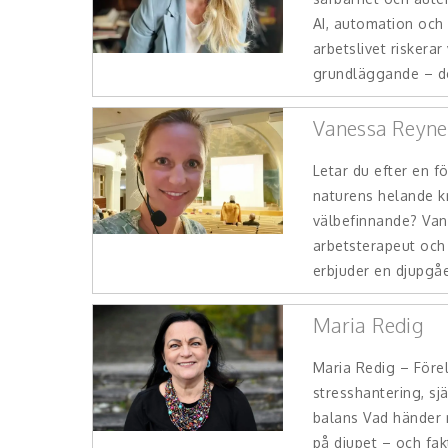
AI, automation och
arbetslivet riskerar
grundläggande – de
Vanessa Reyne
Letar du efter en 
naturens helande k
välbefinnande? Van
arbetsterapeut och
erbjuder en djupgåen
Maria Redig
Maria Redig – Före
stresshantering, sj
balans Vad händer n
på djupet – och fak