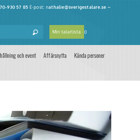
70-930 57 85
E-post: n
athalie@sverigestalare.se
–
Min talarlista
0
hållning och event
Affärsnytta
Kända personer