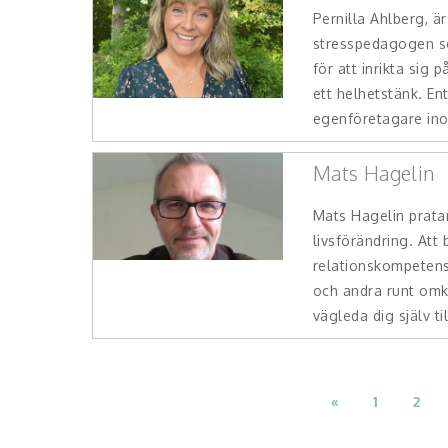
Pernilla Ahlberg, ä
stresspedagogen s
för att inrikta sig
ett helhetstänk. En
egenföretagare ino
Mats Hagelin
Mats Hagelin prat
livsförändring. Att
relationskompetens,
och andra runt omkr
vägleda dig själv ti
«
1
2