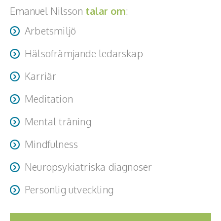
Emanuel Nilsson
talar om
:
Hälsa, friskvård
Arbetsmiljö
Innovation, kreativitet, entreprenörskap,
intraprenörskap
Hälsofrämjande ledarskap
Kommunikation och media
Karriär
Ledarskap, medarbetarskap, HR
Meditation
Miljö, hållbar utveckling
Mental träning
Målsättning, motivation, attityd
Mindfulness
Mångfald och integration
Neuropsykiatriska diagnoser
Omvärld, politik, juridik
Personlig utveckling
Pedagogik, skola, föräldraskap