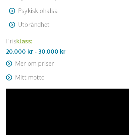
Psykisk ohälsa
Utbrändhet
Pris
klass:
20.000 kr -
30.000
kr
Mer om priser
Priser är exkl moms/resa/ev logi
Mitt motto
Jag har inget motto. Men skulle jag säga något kort, i
form av en rad så skulle det vara något i stil med: läs
vanliga, hederliga böcker på ämnen som är relevanta för
dig.