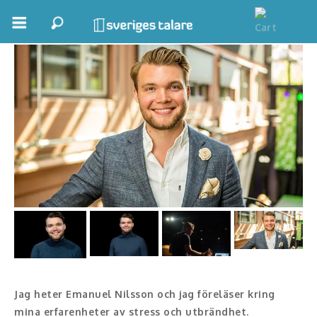
Emanuel Nilsson
Boka ett möte
Samhällsnytta
Inspiration
Inspirerande Föreläsare
Personlig utveckling, målsättning
Life Stories & Trivsel
Keynote
Moderator, konferencier
Jag heter Emanuel Nilsson och jag
föreläser kring
mina erfarenheter av stress och utbrändhet.
Moderator