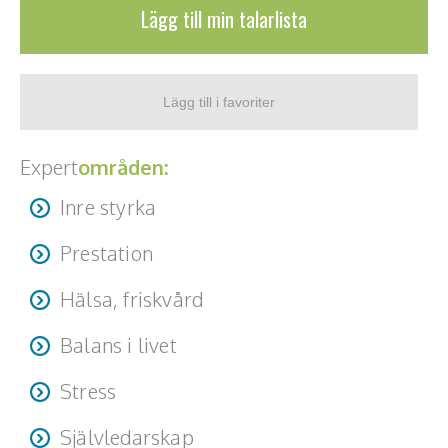
Lägg till min talarlista
Teamwork, teambuilding, relationer
Vård, omsorg, beroende
Kända personer
Företagsledare
Expert
områden:
Författare
Inre styrka
Idrottare och äventyrare
Prestation
Kända musiker
Hälsa, friskvård
Skådespelare
Balans i livet
Alla talare
Stress
Alla ämnen
Självledarskap