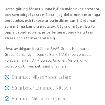
Detta gör jag för att kunna hjälpa människor prestera
Konferencier
och samtidigt lyckas må bra. Jag delar min personliga
Workshopledare, facilitator
berättelse, och fokuserar på insikter samt lärdomar
som många kan dra nytta av. Några områden jag tar
Radio och TV-profiler
upp är: sund egoism, prioriteringar, undvika låtsas
stress och att återhämta sig.
Underhållning och event
Urval av tidigare beställare: SAAB Group, Husqvarna
Event
Group, Combitech, Danske Bank, ITAB shop concept,
Försvarsmakten, Afry, Sweco, Unionen, Vision, KTH,
Humoristiska föredrag
Göteborgs Universitet, samt Chalmers.
Ljus och belysning
Emanuel Nilsson som talare
Komiker
Jag kombinerar min egen erfarenhet, insikter, och
Så arbetar Emanuel Nilsson
lärdomar.
Konst
Min föreläsning är ca 1h, om man vill ha längre upplägg så
Budskapet är relevant för många olika slags människor.
Emanuel Nilsson erbjuder
kan man förlänga med diskussion- och reflektionsfrågor