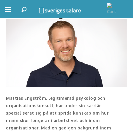
Mattias Engström
Boka ett möte
Samhällsnytta
Inspiration
Inspirerande Föreläsare
Personlig utveckling, målsättning
Life Stories & Trivsel
Mattias Engström, legitimerad psykolog och
Keynote
organisationskonsult, har under sin karriär
specialiserat sig på att sprida kunskap om hur
Moderator, konferencier
människor fungerar i arbetslivet och inom
organisationer. Med en gedigen bakgrund inom
Moderator