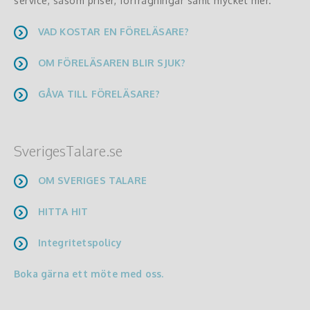
service, såsom priser, förfrågningar samt mycket mer.
VAD KOSTAR EN FÖRELÄSARE?
OM FÖRELÄSAREN BLIR SJUK?
GÅVA TILL FÖRELÄSARE?
SverigesTalare.se
OM SVERIGES TALARE
HITTA HIT
Integritetspolicy
Boka gärna ett möte med oss.