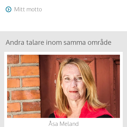
Resa + logi tillkommer
Mitt motto
Alla motton blir klyschor utan kärlek och handling.
Andra talare inom samma område
Åsa Meland