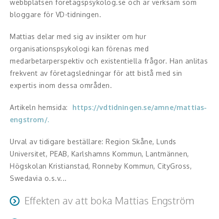
webbplatsen foretagspsykolog.se och är verksam som
Middagsunderhållning
bloggare för VD-tidningen.
Musiker
Mattias delar med sig av insikter om hur
Something a Little Different
organisationspsykologi kan förenas med
medarbetarperspektiv och existentiella frågor. Han anlitas
Underhållning
frekvent av företagsledningar för att bistå med sin
expertis inom dessa områden.
Affärsnytta
Artikeln hemsida:
https://vdtidningen.se/amne/mattias-
Effektivitet, framgång
engstrom/.
Framtid, trender
Urval av tidigare beställare: Region Skåne, Lunds
Universitet, PEAB, Karlshamns Kommun, Lantmännen,
Försäljning, marknadsföring, service,
Högskolan Kristianstad, Ronneby Kommun, CityGross,
kundfokus
Swedavia o.s.v...
Förändring, organisation,
Effekten av att boka Mattias Engström
organisationsutveckling