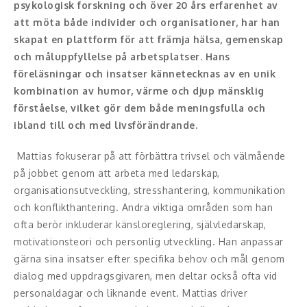
psykologisk forskning och över 20 års erfarenhet av
att möta både individer och organisationer, har han
Konferencier
skapat en plattform för att främja hälsa, gemenskap
och måluppfyllelse på arbetsplatser. Hans
Workshopledare, facilitator
föreläsningar och insatser kännetecknas av en unik
Radio och TV-profiler
kombination av humor, värme och djup mänsklig
förståelse, vilket gör dem både meningsfulla och
Underhållning och event
ibland till och med livsförändrande.
Event
Mattias fokuserar på att förbättra trivsel och välmående
på jobbet genom att arbeta med ledarskap,
Humoristiska föredrag
organisationsutveckling, stresshantering, kommunikation
och konflikthantering. Andra viktiga områden som han
Ljus och belysning
ofta berör inkluderar känsloreglering, självledarskap,
motivationsteori och personlig utveckling. Han anpassar
Komiker
gärna sina insatser efter specifika behov och mål genom
dialog med uppdragsgivaren, men deltar också ofta vid
Konst
personaldagar och liknande event. Mattias driver