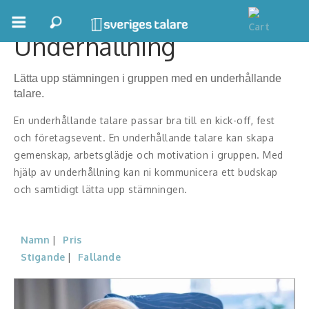
Underhållning
Boka ett möte
Lätta upp stämningen i gruppen med en underhållande
Samhällsnytta
talare.
Inspiration
En underhållande talare passar bra till en kick-off, fest
och företagsevent. En underhållande talare kan skapa
Inspirerande Föreläsare
gemenskap, arbetsglädje och motivation i gruppen. Med
hjälp av underhållning kan ni kommunicera ett budskap
Personlig utveckling, målsättning
och samtidigt lätta upp stämningen.
Life Stories & Trivsel
Namn
Pris
Keynote
Stigande
Fallande
Moderator, konferencier
Moderator