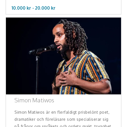
10.000 kr -
20.000
kr
Simon Matiwos
Simon Matiwos är en flerfaldigt prisbelönt poet,
dramatiker och föreläsare som specialiserar sig
på frågor om språkets och ordets makt, trygghet,