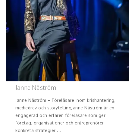
Janne Näström
Janne Näström – Föreläsare inom krishantering,
mediedrev och storytellingJanne Näström är en
engagerad och erfaren föreläsare som ger
företag, organisationer och entreprenörer
konkreta strategier ...