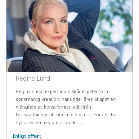
Konferencier
Workshopledare, facilitator
Radio och TV-profiler
Underhållning och event
Event
Regina Lund
Humoristiska föredrag
Regina Lund, expert inom skådespeleri och
Ljus och belysning
konstnärlig kreation, har under åren skapat en
mångfald av konstformer, allt ifrån
Komiker
föreställningar till poesi och musik. För att dra
nytta av hennes omfattande ...
Konst
Enligt offert