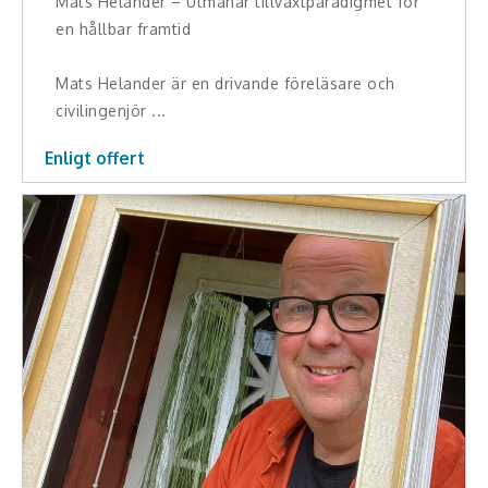
Mats Helander – Utmanar tillväxtparadigmet för
Middagsunderhållning
en hållbar framtid
Musiker
Mats Helander är en drivande föreläsare och
civilingenjör ...
Something a Little Different
Enligt offert
Underhållning
Affärsnytta
Effektivitet, framgång
Framtid, trender
Försäljning, marknadsföring, service,
kundfokus
Förändring, organisation,
organisationsutveckling