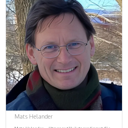
Moderator
Konferencier
Workshopledare, facilitator
Radio och TV-profiler
Underhållning och event
Event
Humoristiska föredrag
Ljus och belysning
Komiker
Mats Helander
Konst