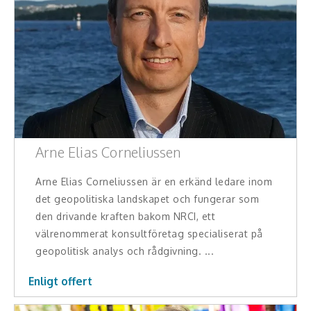
Teamwork, teambuilding, relationer
Vård, omsorg, beroende
Kända personer
Företagsledare
Författare
Arne Elias Corneliussen
Idrottare och äventyrare
Arne Elias Corneliussen är en erkänd ledare inom
det geopolitiska landskapet och fungerar som
Kända musiker
den drivande kraften bakom NRCI, ett
välrenommerat konsultföretag specialiserat på
Skådespelare
geopolitisk analys och rådgivning. ...
Alla talare
Enligt offert
Alla ämnen