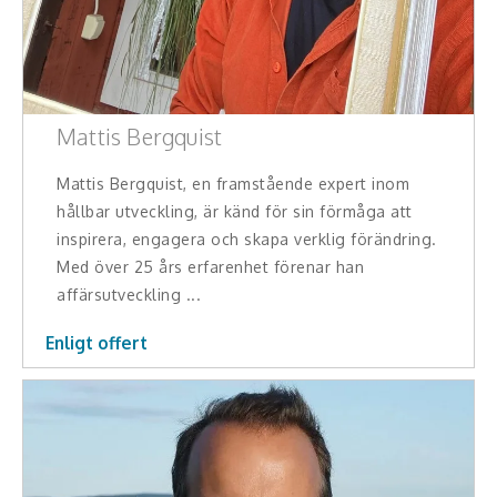
Hälsa, friskvård
Innovation, kreativitet, entreprenörskap,
intraprenörskap
Mattis Bergquist
Kommunikation och media
Mattis Bergquist, en framstående expert inom
hållbar utveckling, är känd för sin förmåga att
Ledarskap, medarbetarskap, HR
inspirera, engagera och skapa verklig förändring.
Med över 25 års erfarenhet förenar han
Miljö, hållbar utveckling
affärsutveckling ...
Målsättning, motivation, attityd
Enligt offert
Mångfald och integration
Omvärld, politik, juridik
Pedagogik, skola, föräldraskap