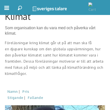
Klimat
Boka ett möte
Som organisation kan du vara med och påverka vårt
Samhällsnytta
klimat.
Föreläsningar kring klimat går ut på att man ska få
Inspiration
en djupare kunskap om den globala uppvärmningen, hur
Inspirerande Föreläsare
den påverkar klimatet samt hur klimatet kommer vara i
framtiden. Dessa föreläsningar motiverar er till att arbeta
Personlig utveckling, målsättning
med fokus på miljö och att tänka på klimatförändring och
klimatfrågor.
Life Stories & Trivsel
Keynote
Namn
Pris
Stigande
Fallande
Moderator, konferencier