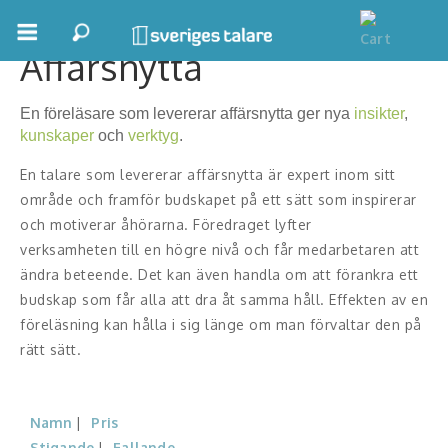
Affärsnytta
Boka ett möte
En föreläsare som
levererar affärsnytta
ger nya
insikter
,
Samhällsnytta
kunskaper
och
verktyg
.
Inspiration
En talare som levererar affärsnytta är expert inom sitt
område och framför budskapet på ett sätt som inspirerar
Inspirerande Föreläsare
och motiverar åhörarna. Föredraget lyfter
verksamheten till en högre nivå och får medarbetaren att
Personlig utveckling, målsättning
ändra beteende. Det kan även handla om att förankra
ett
budskap
som får alla att dra åt samma håll. Effekten av en
Life Stories & Trivsel
föreläsning kan hålla i sig länge om man förvaltar den på
Keynote
rätt sätt.
Moderator, konferencier
Namn
Pris
Moderator
Stigande
Fallande