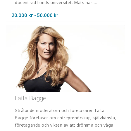
Middagsunderhållning
docent vid Lunds universitet. Mats har ...
20.000 kr -
50.000
kr
Musiker
Something a Little Different
Underhållning
Affärsnytta
Effektivitet, framgång
Framtid, trender
Försäljning, marknadsföring, service,
Laila Bagge
kundfokus
Strålande moderatorn och föreläsaren Laila
Förändring, organisation,
Bagge föreläser om entreprenörskap, självkänsla,
organisationsutveckling
företagande och vikten av att drömma och våga.