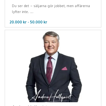
Teamwork, teambuilding, relationer
Du ser det – säljarna gör jobbet, men affärerna
lyfter inte. ...
Vård, omsorg, beroende
20.000 kr -
50.000
kr
Kända personer
Företagsledare
Författare
Idrottare och äventyrare
Kända musiker
Skådespelare
Alla talare
Alla ämnen