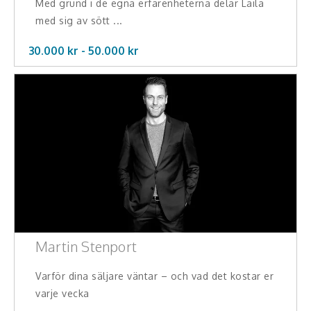
Med grund i de egna erfarenheterna delar Laila
Hälsa, friskvård
med sig av sött ...
Innovation, kreativitet, entreprenörskap,
30.000 kr -
50.000
kr
intraprenörskap
Kommunikation och media
Ledarskap, medarbetarskap, HR
Miljö, hållbar utveckling
Målsättning, motivation, attityd
Mångfald och integration
Martin Stenport
Omvärld, politik, juridik
Varför dina säljare väntar – och vad det kostar er
Pedagogik, skola, föräldraskap
varje vecka