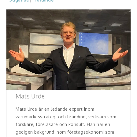
Konferencier
Workshopledare, facilitator
Radio och TV-profiler
Underhållning och event
Event
Humoristiska föredrag
Mats Urde
Ljus och belysning
Mats Urde är en ledande expert inom
Komiker
varumärkesstrategi och branding, verksam som
forskare, föreläsare och konsult. Han har en
Konst
gedigen bakgrund inom företagsekonomi som