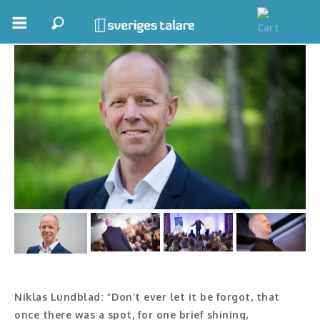
Niklas Lundblad
Boka ett möte
Samhällsnytta
Inspiration
Inspirerande Föreläsare
Personlig utveckling, målsättning
Life Stories & Trivsel
Keynote
Moderator, konferencier
Niklas Lundblad: “Don’t ever let it be forgot, that
once there was a spot, for one brief shining,
Moderator