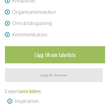
Kreativitet
Teamwork, teambuilding, relationer
Organisationskultur
Vård, omsorg, beroende
Omvärldsspaning
Kända personer
Kommunikation
Företagsledare
Författare
Lägg till min talarlista
Idrottare och äventyrare
Kända musiker
Skådespelare
Expert
områden:
Alla talare
Inspiration
Alla ämnen