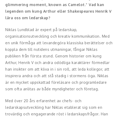
glimmering moment, known as Camelot.” Vad kan
Konferencier
legenden om kung Arthur eller Shakespeares Henrik V
lära oss om ledarskap?
Workshopledare, facilitator
Niklas Lundblad är expert på ledarskap,
Radio och TV-profiler
organisationsutveckling och kreativ kommunikation. Med
en unik förmåga att levandegöra klassiska berättelser och
Underhållning och event
koppla dem till nutidens utmaningar, fångar Niklas
publiken från första stund. Genom historier om kung
Event
Arthur, Henrik V och andra odödliga karaktärer förmedlar
han insikter om att kliva in i sin roll, att leda kollegor, att
Humoristiska föredrag
inspirera andra och att stå stadig i stormens öga. Niklas
är en mycket uppskattad föreläsare och programledare
Ljus och belysning
som ofta anlitas av både myndigheter och företag.
Komiker
Med över 20 års erfarenhet av chefs- och
ledarskapsutveckling har Niklas etablerat sig som en
Konst
trovärdig och engagerande röst i ledarskapsfrågor. Han