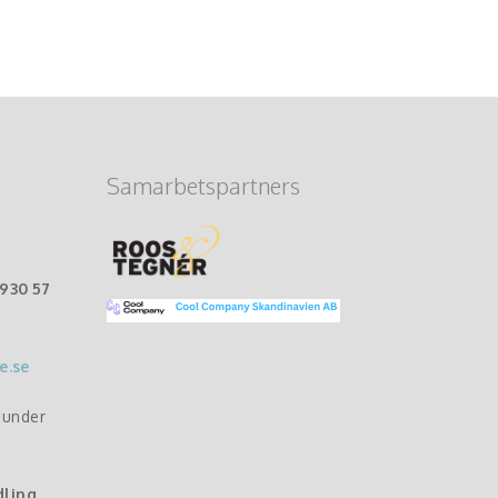
Samarbetspartners
-930 57
e.se
r under
dling