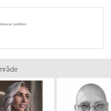
Aktiverar publiken
mråde