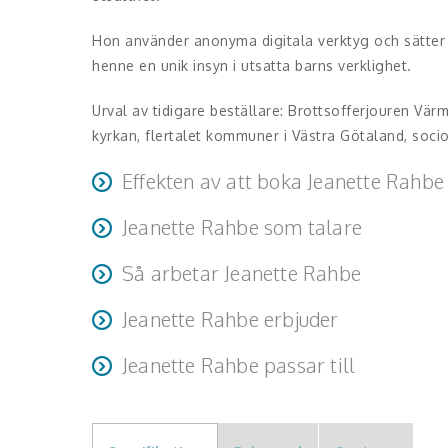
Hon använder anonyma digitala verktyg och sätter all
henne en unik insyn i utsatta barns verklighet.
Urval av tidigare beställare: Brottsofferjouren Vä
kyrkan, flertalet kommuner i Västra Götaland, so
Effekten av att boka Jeanette Rahbe
Jeanette Rahbe som talare
Jeanette Rahbe ger inblick i våldsdrabbade barns s
liksom i hur de vill bli bemötta. Hon klargör för å
Jeanette Rahbe utmärker sig genom hög energi och 
Så arbetar Jeanette Rahbe
Jeanette kopplar ihop barnens situation med barnk
närvarande för henne, vilket gör föreläsningarna
även om våld i nära relationer och dess komplexite
Hon anpassar alltid inn
sitt område och får åhörarna att reflektera på nya s
Jeanette Rahbe erbjuder
ehållet efter beställarens behov och önskemål för 
svåra och tabubelagda ämnen lättillgängliga.
Jeanette erbjuder utbildande föreläsningar för bå
Jeanette Rahbe passar till
diskussion och reflektion.
Privat och offentlig sektor, mässor, konferenser s