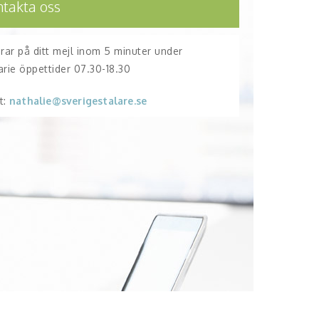
ntakta oss
arar på ditt mejl inom 5 minuter under
arie öppettider 07.30-18.30
t:
nathalie@sverigestalare.se