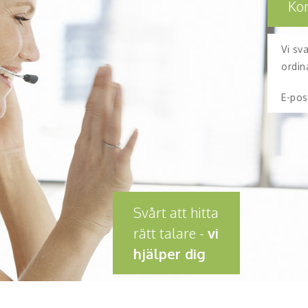
Ko
Vi sv
ordin
E-pos
Svårt att hitta
rätt talare -
vi
hjälper dig