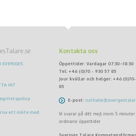
esTalare.se
Kontakta oss
 SVERIGES
Öppettider
:
Vardagar 07:30–18:30
Tel:
+46 (0)70 - 930 57 85
Jour kvällar och helger:
+46 (0)70
TTA HIT
85
egritetspolicy
E-post:
nathalie@sverigestalar
ärna ett möte med
Vi svarar på ditt mejl inom 5 minute
ordinarie öppettider
Sveriges Talare Kompetensförme