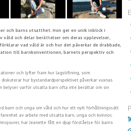
E
er och barns utsatthet. Hon ger en unik inblick i
v våld och delar berättelser om deras upplevelser,
örklarar vad våld är och hur det påverkar de drabbade,
ation till barnkonventionen, barnets perspektiv och
ationer och lyfter fram hur lagstiftning, som
tte diskuterar hur bystandardperspektivet påverkar vuxnas
n belyser varför utsatta barn ofta inte berättar om sin
.
P
d barn och unga om våld och hur ett nytt förhållningssätt
farenhet av arbete med utsatta barn, unga och kvinnor,
1
nnojourer, har Jeanette fått en djup förståelse för barns