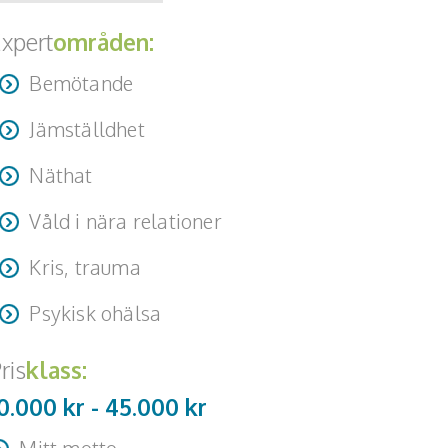
xpert
områden:
Bemötande
Jämställdhet
Näthat
Våld i nära relationer
Kris, trauma
Psykisk ohälsa
ris
klass:
0.000 kr -
45.000
kr