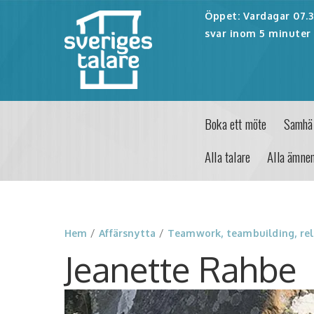
Öppet: Vardagar 07.30
svar inom 5 minuter 
Boka ett möte
Samhäl
Alla talare
Alla ämne
Hem
/
Affärsnytta
/
Teamwork, teambuilding, rel
Jeanette Rahbe