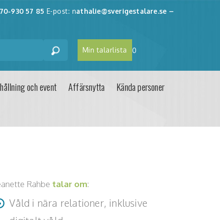
70-930 57 85
E-post: n
athalie@sverigestalare.se
–
Min talarlista
0
hållning och event
Affärsnytta
Kända personer
eanette Rahbe
talar om
:
Våld i nära relationer, inklusive