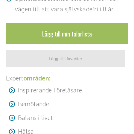
vägen till att vara självskadefri i 8 år.
Lägg till min talarlista
Expert
områden:
Inspirerande Föreläsare
Bemötande
Balans i livet
Hälsa