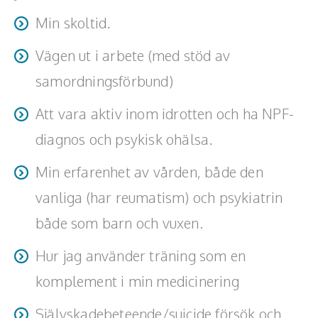
Teamwork, teambuilding, relationer
Min skoltid.
Vård, omsorg, beroende
Vägen ut i arbete (med stöd av
samordningsförbund)
Kända personer
Att vara aktiv inom idrotten och ha NPF-
Företagsledare
diagnos och psykisk ohälsa.
Författare
Min erfarenhet av vården, både den
Idrottare och äventyrare
vanliga (har reumatism) och psykiatrin
Kända musiker
både som barn och vuxen.
Skådespelare
Hur jag använder träning som en
Alla talare
komplement i min medicinering
Alla ämnen
Självskadebeteende/suicide försök och