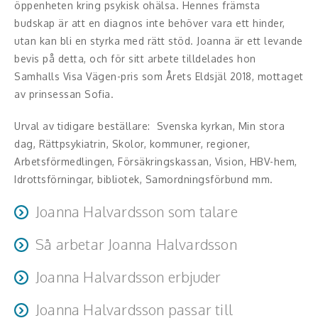
öppenheten kring psykisk ohälsa. Hennes främsta
Middagsunderhållning
budskap är att en diagnos inte behöver vara ett hinder,
utan kan bli en styrka med rätt stöd. Joanna är ett levande
Musiker
bevis på detta, och för sitt arbete tilldelades hon
Samhalls Visa Vägen-pris som Årets Eldsjäl 2018, mottaget
Something a Little Different
av prinsessan Sofia.
Underhållning
Urval av tidigare beställare: Svenska kyrkan, Min stora
Affärsnytta
dag, Rättpsykiatrin, Skolor, kommuner, regioner,
Arbetsförmedlingen, Försäkringskassan, Vision, HBV-hem,
Effektivitet, framgång
Idrottsförningar, bibliotek, Samordningsförbund mm.
Framtid, trender
Joanna Halvardsson som talare
Joanna fångar åhörarnas uppmärksamhet med sina
Försäljning, marknadsföring, service,
Så arbetar Joanna Halvardsson
gripande och informativa föreläsningar, som även
kundfokus
Om uppdragsgivaren önskas så kan ett planeringsmöte
innehåller mycket humor. Deltagare har beskrivit hennes
Joanna Halvardsson erbjuder
ske per telefon eller videosamtal innan föreläsningen.
föreläsningar som en upplevelse där man både skrattar,
Förändring, organisation,
Joanna erbjuder föreläsningar som anpassas efter
Joanna Halvardsson passar till
gråter och får ett nytt perspektiv på livet.
organisationsutveckling