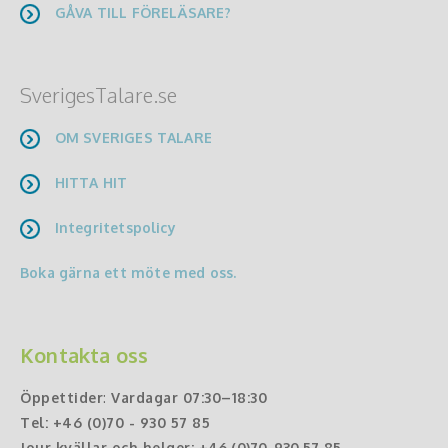
GÅVA TILL FÖRELÄSARE?
SverigesTalare.se
OM SVERIGES TALARE
HITTA HIT
Integritetspolicy
Boka gärna ett möte med oss.
Kontakta oss
Öppettider
:
Vardagar 07:30–18:30
Tel:
+46 (0)70 - 930 57 85
Jour kvällar och helger:
+46 (0)70-930 57 85