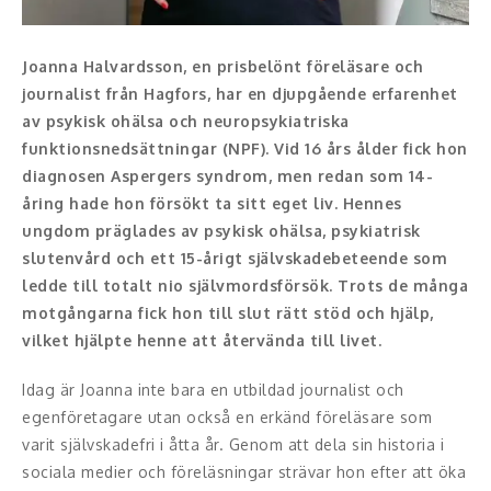
Moderator
Konferencier
Joanna Halvardsson, en prisbelönt föreläsare och
journalist från Hagfors, har en djupgående erfarenhet
Workshopledare, facilitator
av psykisk ohälsa och neuropsykiatriska
funktionsnedsättningar (NPF). Vid 16 års ålder fick hon
Radio och TV-profiler
diagnosen Aspergers syndrom, men redan som 14-
åring hade hon försökt ta sitt eget liv. Hennes
Underhållning och event
ungdom präglades av psykisk ohälsa, psykiatrisk
Event
slutenvård och ett 15-årigt självskadebeteende som
ledde till totalt nio självmordsförsök. Trots de många
Humoristiska föredrag
motgångarna fick hon till slut rätt stöd och hjälp,
vilket hjälpte henne att återvända till livet.
Ljus och belysning
Idag är Joanna inte bara en utbildad journalist och
Komiker
egenföretagare utan också en erkänd föreläsare som
varit självskadefri i åtta år. Genom att dela sin historia i
Konst
sociala medier och föreläsningar strävar hon efter att öka