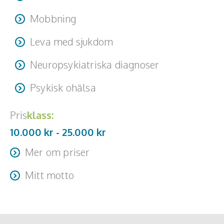
Mobbning
Leva med sjukdom
Neuropsykiatriska diagnoser
Psykisk ohälsa
Pris
klass:
10.000 kr -
25.000
kr
Mer om priser
Paketpris: 3 stycken 60 000 kr oftast digitalt. Resa + logi
Mitt motto
tillkommer
Ingenting är omöjligt, bara olika svårt.