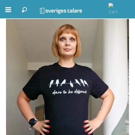
Joanna Halvardsson
Boka ett möte
Samhällsnytta
Inspiration
Inspirerande Föreläsare
Personlig utveckling, målsättning
Life Stories & Trivsel
Keynote
Moderator, konferencier