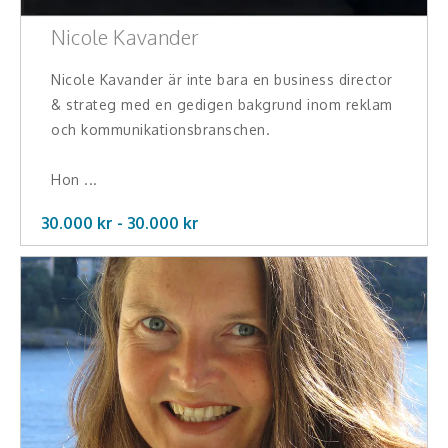
Middagsunderhållning
Nicole Kavander
Musiker
Nicole Kavander är inte bara en business director
Something a Little Different
& strateg med en gedigen bakgrund inom reklam
och kommunikationsbranschen.
Underhållning
Hon ...
Affärsnytta
30.000 kr -
30.000
kr
Effektivitet, framgång
Framtid, trender
Försäljning, marknadsföring, service,
kundfokus
Förändring, organisation,
organisationsutveckling