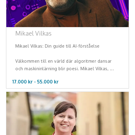
Teamwork, teambuilding, relationer
Vård, omsorg, beroende
Kända personer
Mikael Vilkas
Företagsledare
Mikael Vilkas: Din guide till AI-förståelse
Författare
Välkommen till en värld där algoritmer dansar
och maskininlärning blir poesi. Mikael Vilkas, ...
Idrottare och äventyrare
17.000 kr -
55.000
kr
Kända musiker
Skådespelare
Alla talare
Alla ämnen