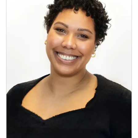
Konferencier
Workshopledare, facilitator
Radio och TV-profiler
Underhållning och event
Event
Humoristiska föredrag
Ljus och belysning
Komiker
Konst