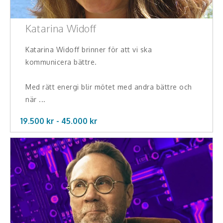
Hälsa, friskvård
Katarina Widoff
Innovation, kreativitet, entreprenörskap,
intraprenörskap
Katarina Widoff brinner för att vi ska
kommunicera bättre.
Kommunikation och media
Med rätt energi blir mötet med andra bättre och
Ledarskap, medarbetarskap, HR
när ...
Miljö, hållbar utveckling
19.500 kr -
45.000
kr
Målsättning, motivation, attityd
Mångfald och integration
Omvärld, politik, juridik
Pedagogik, skola, föräldraskap