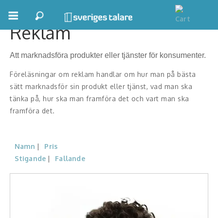
Reklam
Boka ett möte
Att marknadsföra produkter eller tjänster för konsumenter.
Samhällsnytta
Föreläsningar om reklam handlar om hur man på bästa
Inspiration
sätt marknadsför sin produkt eller tjänst, vad man ska
tänka på, hur ska man framföra det och vart man ska
Inspirerande Föreläsare
framföra det.
Personlig utveckling, målsättning
Namn
Pris
Life Stories & Trivsel
Stigande
Fallande
Keynote
Moderator, konferencier
Moderator