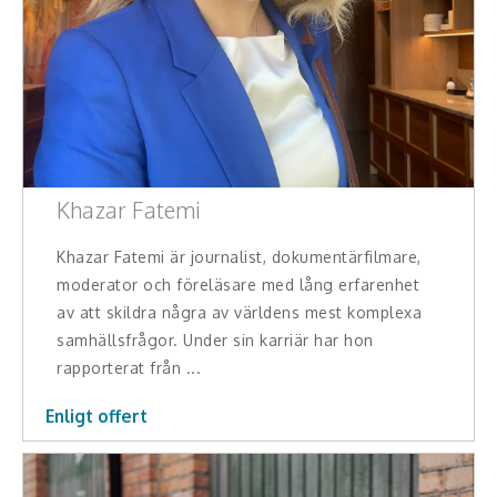
Konferencier
Workshopledare, facilitator
Radio och TV-profiler
Underhållning och event
Khazar Fatemi
Event
Khazar Fatemi är journalist, dokumentärfilmare,
moderator och föreläsare med lång erfarenhet
Humoristiska föredrag
av att skildra några av världens mest komplexa
samhällsfrågor. Under sin karriär har hon
Ljus och belysning
rapporterat från ...
Komiker
Enligt offert
Konst