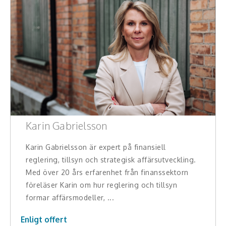
Middagsunderhållning
Musiker
Something a Little Different
Underhållning
Affärsnytta
Effektivitet, framgång
Karin Gabrielsson
Framtid, trender
Karin Gabrielsson är expert på finansiell
reglering, tillsyn och strategisk affärsutveckling.
Försäljning, marknadsföring, service,
Med över 20 års erfarenhet från finanssektorn
kundfokus
föreläser Karin om hur reglering och tillsyn
formar affärsmodeller, ...
Förändring, organisation,
organisationsutveckling
Enligt offert