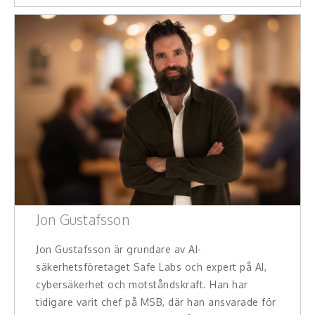
Hälsa, friskvård
Innovation, kreativitet, entreprenörskap,
intraprenörskap
Kommunikation och media
Ledarskap, medarbetarskap, HR
Miljö, hållbar utveckling
Målsättning, motivation, attityd
Jon Gustafsson
Mångfald och integration
Jon Gustafsson är grundare av AI-
Omvärld, politik, juridik
säkerhetsföretaget Safe Labs och expert på AI,
cybersäkerhet och motståndskraft. Han har
Pedagogik, skola, föräldraskap
tidigare varit chef på MSB, där han ansvarade för