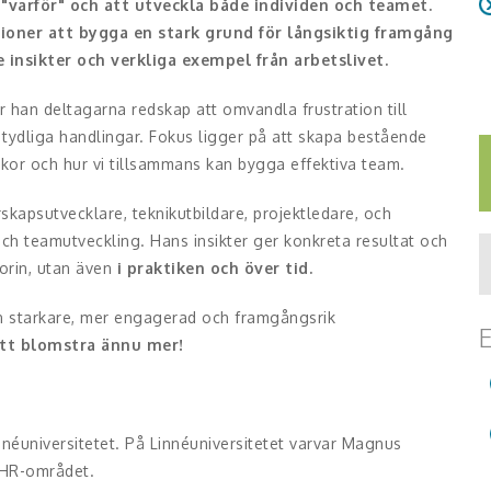
 "varför" och att utveckla både individen och teamet.
ioner att bygga en stark grund för långsiktig framgång
nsikter och verkliga exempel från arbetslivet.
 han deltagarna redskap att omvandla frustration till
l tydliga handlingar. Fokus ligger på att skapa bestående
kor och hur vi tillsammans kan bygga effektiva team.
kapsutvecklare, teknikutbildare, projektledare, och
ch teamutveckling. Hans insikter ger konkreta resultat och
eorin, utan även
i praktiken och över tid.
en starkare, mer engagerad och framgångsrik
E
tt blomstra ännu mer!
universitetet. På Linnéuniversitetet varvar Magnus
 HR-området.