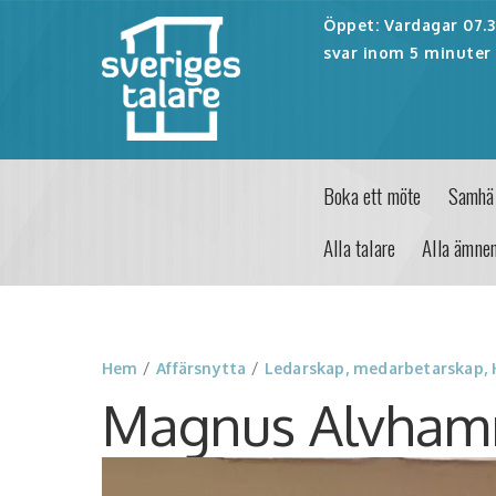
Öppet: Vardagar 07.30
svar inom 5 minuter 
Boka ett möte
Samhäl
Alla talare
Alla ämne
Hem
/
Affärsnytta
/
Ledarskap, medarbetarskap,
Magnus Alvham