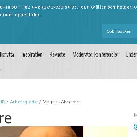
–18.30 | Tel: +46 (0)70-930 57 85. Jour kvällar och helger:
0
under öppettider.
lsnytta
Inspiration
Keynote
Moderator, konferencier
Under
n
 HR
/
Arbetsglädje
/ Magnus Alvhamre
re
M