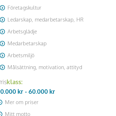
Företagskultur
Ledarskap, medarbetarskap, HR
Arbetsglädje
Medarbetarskap
Arbetsmiljö
Målsättning, motivation, attityd
ris
klass:
20.000 kr -
60.000
kr
Mer om priser
esa + logi tillkommer
Mitt motto