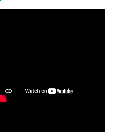
Utveckla laget och jaget och att gå från ord till
andling"