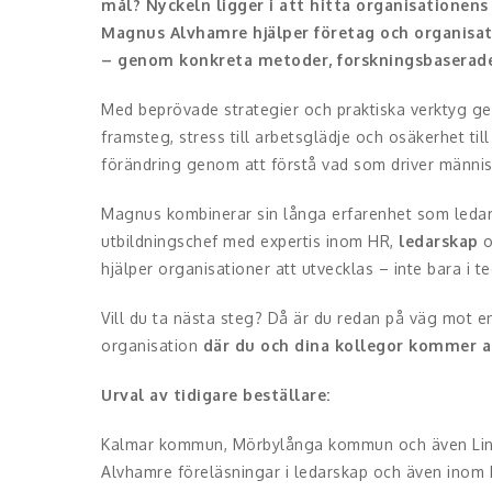
mål? Nyckeln ligger i att hitta organisationens
Magnus Alvhamre hjälper företag och organisat
– genom konkreta metoder, forskningsbaserade i
Med beprövade strategier och praktiska verktyg ger
framsteg, stress till arbetsglädje och osäkerhet til
förändring genom att förstå vad som driver männis
Magnus kombinerar sin långa erfarenhet som ledars
utbildningschef med expertis inom HR,
ledarskap
o
hjälper organisationer att utvecklas – inte bara i t
Vill du ta nästa steg? Då är du redan på väg mot 
organisation
där du och dina kollegor kommer a
Urval av tidigare beställare:
Kalmar kommun, Mörbylånga kommun och även Linné
Alvhamre föreläsningar i ledarskap och även inom