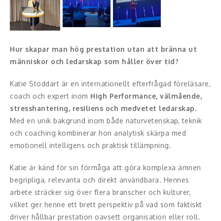
Konferencier
Workshopledare, facilitator
Hur skapar man hög prestation utan att bränna ut
människor och ledarskap som håller över tid?
Radio och TV-profiler
Katie Stoddart är en internationellt efterfrågad föreläsare,
Underhållning och event
coach och expert inom
High Performance, välmående,
stresshantering, resiliens och medvetet ledarskap
.
Event
Med en unik bakgrund inom både naturvetenskap, teknik
och coaching kombinerar hon analytisk skärpa med
Humoristiska föredrag
emotionell intelligens och praktisk tillämpning.
Ljus och belysning
Katie är känd för sin förmåga att göra komplexa ämnen
Komiker
begripliga, relevanta och direkt användbara. Hennes
arbete sträcker sig över flera branscher och kulturer,
Konst
vilket ger henne ett brett perspektiv på vad som faktiskt
driver hållbar prestation oavsett organisation eller roll.