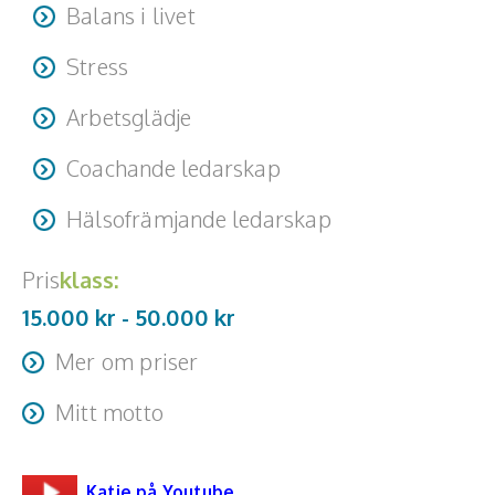
Balans i livet
Stress
Arbetsglädje
Coachande ledarskap
Hälsofrämjande ledarskap
Pris
klass:
15.000 kr -
50.000
kr
Mer om priser
22 000 Kr for a workshop of 90min. (excluding travel &
Mitt motto
accommodation)
“What got you here, won’t get you there.”
28 000 - 35 000 Kr for a keynote/ lecture in Scandinavia
(excluding travel & accommodation)
Katie på Youtube