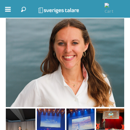
Katie Stoddart
Boka ett möte
Samhällsnytta
Inspiration
Inspirerande Föreläsare
Personlig utveckling, målsättning
Life Stories & Trivsel
Keynote
Moderator, konferencier
Moderator