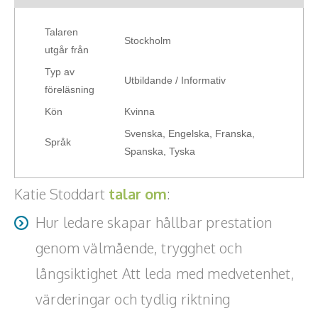
¤ Workshops (90 min – halvdag)
Teamwork, teambuilding, relationer
Interaktiva och upplevelsebaserade pass där deltagarna
Talaren
Stockholm
Vård, omsorg, beroende
tränar, testar och omsätter kunskap i praktiken.
utgår från
Typ av
Kända personer
Utbildande / Informativ
föreläsning
Företagsledare
Kön
Kvinna
Svenska, Engelska, Franska,
Författare
Språk
Spanska, Tyska
Idrottare och äventyrare
Katie Stoddart
talar om
:
Kända musiker
Hur ledare skapar hållbar prestation
Skådespelare
genom välmående, trygghet och
långsiktighet Att leda med medvetenhet,
Alla talare
värderingar och tydlig riktning
Alla ämnen