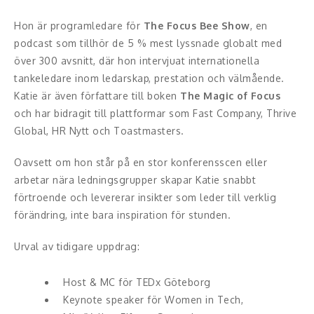
Middagsunderhållning
Hon är programledare för
The Focus Bee Show
, en
Musiker
podcast som tillhör de 5 % mest lyssnade globalt med
över 300 avsnitt, där hon intervjuat internationella
Something a Little Different
tankeledare inom ledarskap, prestation och välmående.
Katie är även författare till boken
The Magic of Focus
Underhållning
och har bidragit till plattformar som Fast Company, Thrive
Global, HR Nytt och Toastmasters.
Affärsnytta
Oavsett om hon står på en stor konferensscen eller
Effektivitet, framgång
arbetar nära ledningsgrupper skapar Katie snabbt
förtroende och levererar insikter som leder till verklig
Framtid, trender
förändring, inte bara inspiration för stunden.
Försäljning, marknadsföring, service,
Urval av tidigare uppdrag:
kundfokus
Förändring, organisation,
Host & MC för TEDx Göteborg
organisationsutveckling
Keynote speaker för Women in Tech,