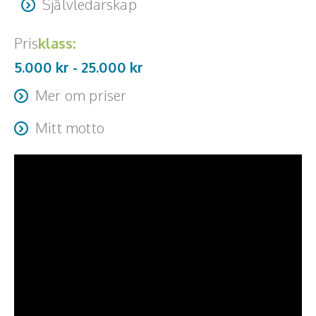
Självledarskap
Pris
klass:
5.000 kr -
25.000
kr
Mer om priser
Resa + logi tillkommer
Mitt motto
"Questions sparking change"