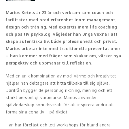
Konferencier
Marius Ketels är 23 år och verksam som coach och
facilitator med bred erfarenhet inom management,
Workshopledare, facilitator
design och träning. Med expertis inom life coaching
och positiv psykologi vägleder han unga vuxna i att
Radio och TV-profiler
skapa autentiska liv, både professionellt och privat.
Marius arbetar inte med traditionella presentationer
Underhållning och event
– han kommer med frågor som skakar om, väcker nya
perspektiv och uppmanar till reflektion.
Event
Med en unik kombination av mod, värme och kreativitet
Humoristiska föredrag
hjälper han deltagare att hitta tillbaka till sig själva.
Därifrån bygger de personlig riktning, mening och ett
Ljus och belysning
starkt personligt varumärke. Marius använder
Komiker
självledarskap som drivkraft för att inspirera andra att
forma sina egna liv – på riktigt.
Konst
Han har föreläst och lett workshops för bland andra