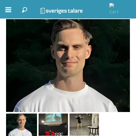
Marius Ketels
Boka ett möte
Samhällsnytta
Inspiration
Inspirerande Föreläsare
Personlig utveckling, målsättning
Life Stories & Trivsel
Keynote
Moderator, konferencier
Moderator