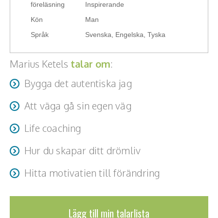
föreläsning
Inspirerande
Teamwork, teambuilding, relationer
Kön
Man
Vård, omsorg, beroende
Språk
Svenska, Engelska, Tyska
Kända personer
Marius Ketels
talar om
:
Företagsledare
Bygga det autentiska jag
Författare
Att väga gå sin egen väg
Idrottare och äventyrare
Life coaching
Kända musiker
Hur du skapar ditt drömliv
Skådespelare
Hitta motivatien till förändring
Alla talare
Alla ämnen
Lägg till min talarlista