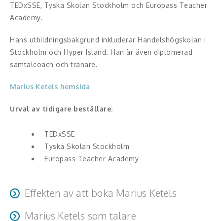
Middagsunderhållning
TEDxSSE, Tyska Skolan Stockholm och Europass Teacher
Academy.
Musiker
Hans utbildningsbakgrund inkluderar Handelshögskolan i
Something a Little Different
Stockholm och Hyper Island. Han är även diplomerad
samtalcoach och tränare.
Underhållning
Marius Ketels hemsida
Affärsnytta
Urval av tidigare beställare:
Effektivitet, framgång
TEDxSSE
Framtid, trender
Tyska Skolan Stockholm
Europass Teacher Academy
Försäljning, marknadsföring, service,
kundfokus
Effekten av att boka Marius Ketels
Förändring, organisation,
organisationsutveckling
Marius Ketels som talare
Deltagarna går därifrån med energi, inspiration och