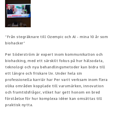
Konferencier
Workshopledare, facilitator
Radio och TV-profiler
“Från stegräknare till Ozempic och AI - mina 10 år som
biohacker”
Underhållning och event
Per Söderström är expert inom kommunikation och
Event
biohacking, med ett särskilt fokus på hur hälsodata,
teknologi och nya behandlingsmetoder kan bidra till
Humoristiska föredrag
ett längre och friskare liv. Under hela sin
Ljus och belysning
professionella karriär har Per varit verksam inom flera
olika områden kopplade till varumärken, innovation
Komiker
och framtidsfrågor, vilket har gett honom en bred
förståelse för hur komplexa idéer kan omsättas till
Konst
praktisk nytta.