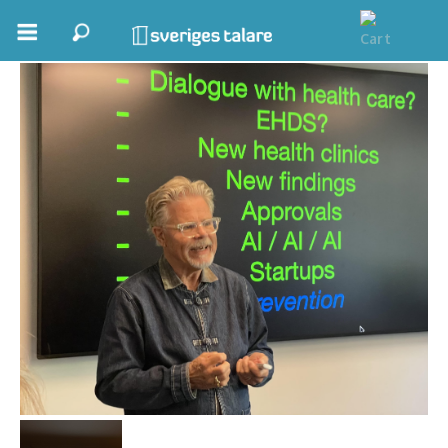
Per Söderström
Boka ett möte
Samhällsnytta
Inspiration
Inspirerande Föreläsare
Personlig utveckling, målsättning
Life Stories & Trivsel
Keynote
Moderator, konferencier
Moderator