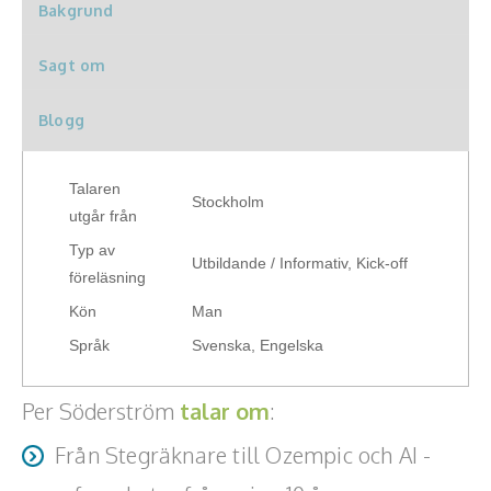
Bakgrund
och högskola. Utöver detta leder han workshops där
deltagarna får utforska hur förändringar inom exempelvis
Sagt om
hälsa och teknik påverkar den egna organisationen eller
avdelningen.
Blogg
Talaren
Stockholm
utgår från
Typ av
Utbildande / Informativ, Kick-off
föreläsning
Kön
Man
Språk
Svenska, Engelska
Per Söderström
talar om
:
Från Stegräknare till Ozempic och AI -