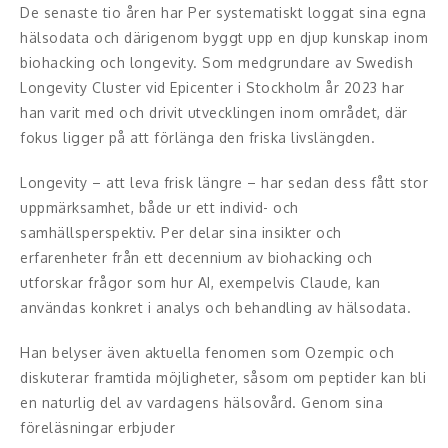
Middagsunderhållning
De senaste tio åren har Per systematiskt loggat sina egna
hälsodata och därigenom byggt upp en djup kunskap inom
Musiker
biohacking och longevity. Som medgrundare av Swedish
Longevity Cluster vid Epicenter i Stockholm år 2023 har
Something a Little Different
han varit med och drivit utvecklingen inom området, där
fokus ligger på att förlänga den friska livslängden.
Underhållning
Longevity – att leva frisk längre – har sedan dess fått stor
Affärsnytta
uppmärksamhet, både ur ett individ- och
samhällsperspektiv. Per delar sina insikter och
Effektivitet, framgång
erfarenheter från ett decennium av biohacking och
Framtid, trender
utforskar frågor som hur AI, exempelvis Claude, kan
användas konkret i analys och behandling av hälsodata.
Försäljning, marknadsföring, service,
kundfokus
Han belyser även aktuella fenomen som Ozempic och
diskuterar framtida möjligheter, såsom om peptider kan bli
Förändring, organisation,
en naturlig del av vardagens hälsovård. Genom sina
organisationsutveckling
föreläsningar erbjuder