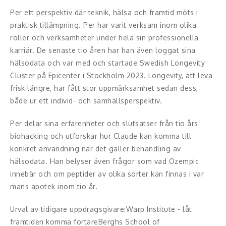
Hälsa, friskvård
Per ett perspektiv där teknik, hälsa och framtid möts i
praktisk tillämpning. Per har varit verksam inom olika
Innovation, kreativitet, entreprenörskap,
roller och verksamheter under hela sin professionella
intraprenörskap
karriär. De senaste tio åren har han även loggat sina
hälsodata och var med och startade Swedish Longevity
Kommunikation och media
Cluster på Epicenter i Stockholm 2023. Longevity, att leva
frisk längre, har fått stor uppmärksamhet sedan dess,
Ledarskap, medarbetarskap, HR
både ur ett individ- och samhällsperspektiv.
Miljö, hållbar utveckling
Per delar sina erfarenheter och slutsatser från tio års
biohacking och utforskar hur Claude kan komma till
Målsättning, motivation, attityd
konkret användning när det gäller behandling av
hälsodata. Han belyser även frågor som vad Ozempic
Mångfald och integration
innebär och om peptider av olika sorter kan finnas i var
Omvärld, politik, juridik
mans apotek inom tio år.
Pedagogik, skola, föräldraskap
Urval av tidigare uppdragsgivare:Warp Institute - låt
framtiden komma fortareBerghs School of