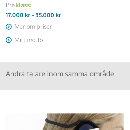
Pris
klass:
17.000 kr -
35.000
kr
Mer om priser
Priser är exklusive moms, resa och uppehälle
Mitt motto
Överenskomna utlägg tillkommer
Låt Framtiden Komma Fortare / Make the Future Come
Sooner
Andra talare inom samma område