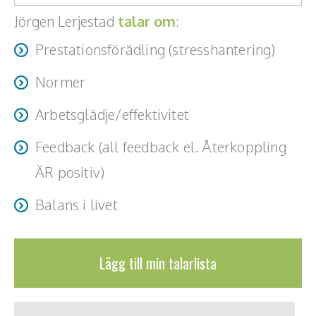
Teamwork, teambuilding, relationer
​Jörgen Lerjestad
talar om
:
Vård, omsorg, beroende
Prestationsförädling (stresshantering)
Kända personer
Normer
Företagsledare
Arbetsglädje/effektivitet
Författare
Feedback (all feedback el. Återkoppling
ÄR positiv)
Idrottare och äventyrare
Balans i livet
Kända musiker
Skådespelare
Lägg till min talarlista
Alla talare
Alla ämnen