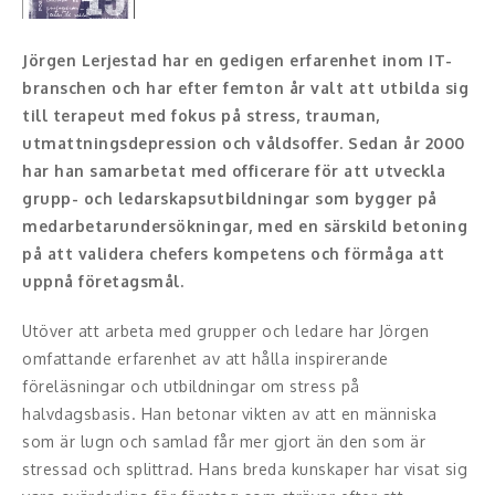
Konferencier
Jörgen Lerjestad har en gedigen erfarenhet inom IT-
branschen och har efter femton år valt att utbilda sig
Workshopledare, facilitator
till terapeut med fokus på stress, trauman,
utmattningsdepression och våldsoffer. Sedan år 2000
Radio och TV-profiler
har han samarbetat med officerare för att utveckla
Underhållning och event
grupp- och ledarskapsutbildningar som bygger på
medarbetarundersökningar, med en särskild betoning
Event
på att validera chefers kompetens och förmåga att
uppnå företagsmål.
Humoristiska föredrag
Utöver att arbeta med grupper och ledare har Jörgen
Ljus och belysning
omfattande erfarenhet av att hålla inspirerande
föreläsningar och utbildningar om stress på
Komiker
halvdagsbasis. Han betonar vikten av att en människa
som är lugn och samlad får mer gjort än den som är
Konst
stressad och splittrad. Hans breda kunskaper har visat sig