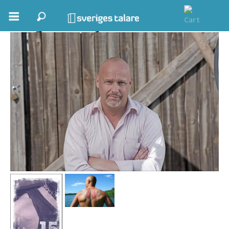
​Jörgen Lerjestad
Boka ett möte
Samhällsnytta
Inspiration
Inspirerande Föreläsare
Personlig utveckling, målsättning
Life Stories & Trivsel
Keynote
Moderator, konferencier
Moderator