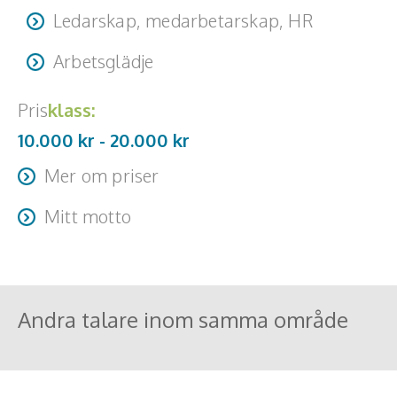
Ledarskap, medarbetarskap, HR
Arbetsglädje
Pris
klass:
10.000 kr -
20.000
kr
Mer om priser
Resa + logi tillkommer.
Mitt motto
Jag kan ha fel!
Andra talare inom samma område