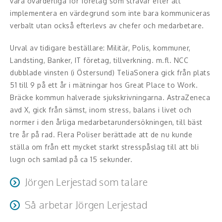
vara ovärderliga för företag som strävar efter att
Middagsunderhållning
implementera en värdegrund som inte bara kommuniceras
Musiker
verbalt utan också efterlevs av chefer och medarbetare.
Urval av tidigare beställare: Militär, Polis, kommuner,
Something a Little Different
Landsting, Banker, IT företag, tillverkning. m.fl. NCC
Underhållning
dubblade vinsten (i Östersund) TeliaSonera gick från plats
51 till 9 på ett år i mätningar hos Great Place to Work.
Affärsnytta
Bräcke kommun halverade sjukskrivningarna. AstraZeneca
avd X, gick från sämst, inom stress, balans i livet och
Effektivitet, framgång
normer i den årliga medarbetarundersökningen, till bäst
tre år på rad. Flera Poliser berättade att de nu kunde
Framtid, trender
ställa om från ett mycket starkt stresspåslag till att bli
lugn och samlad på ca 15 sekunder.
Försäljning, marknadsföring, service,
kundfokus
​Jörgen Lerjestad som talare
Förändring, organisation,
Jörgen har med åren utvecklat ett avslappnat och
Så arbetar ​Jörgen Lerjestad
organisationsutveckling
humoristiskt tilltal som låter deltagarna själva dra