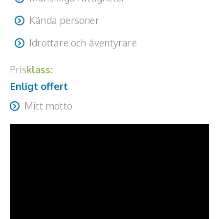
Kända personer
Idrottare och äventyrare
Pris
klass:
Enligt offert
Mitt motto
If your life story was a book, is that a book you would
love to read