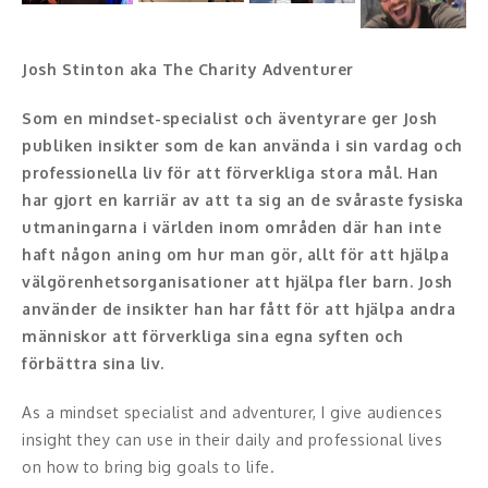
Konferencier
Josh Stinton aka The Charity Adventurer
Workshopledare, facilitator
Som en mindset-specialist och äventyrare ger Josh
Radio och TV-profiler
publiken insikter som de kan använda i sin vardag och
professionella liv för att förverkliga stora mål. Han
Underhållning och event
har gjort en karriär av att ta sig an de svåraste fysiska
utmaningarna i världen inom områden där han inte
Event
haft någon aning om hur man gör, allt för att hjälpa
välgörenhetsorganisationer att hjälpa fler barn. Josh
Humoristiska föredrag
använder de insikter han har fått för att hjälpa andra
människor att förverkliga sina egna syften och
Ljus och belysning
förbättra sina liv.
Komiker
As a mindset specialist and adventurer, I give audiences
insight they can use in their daily and professional lives
Konst
on how to bring big goals to life.