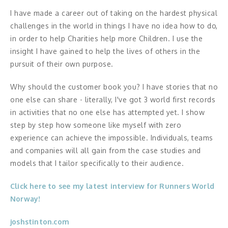
Middagsunderhållning
I have made a career out of taking on the hardest physical
challenges in the world in things I have no idea how to do,
Musiker
in order to help Charities help more Children. I use the
Something a Little Different
insight I have gained to help the lives of others in the
pursuit of their own purpose.
Underhållning
Why should the customer book you? I have stories that no
Affärsnytta
one else can share - literally, I've got 3 world first records
in activities that no one else has attempted yet. I show
Kända personer
step by step how someone like myself with zero
experience can achieve the impossible. Individuals, teams
Företagsledare
and companies will all gain from the case studies and
models that I tailor specifically to their audience.
Författare
Click here to see my latest interview for Runners World
Idrottare och äventyrare
Norway!
Kända musiker
joshstinton.com