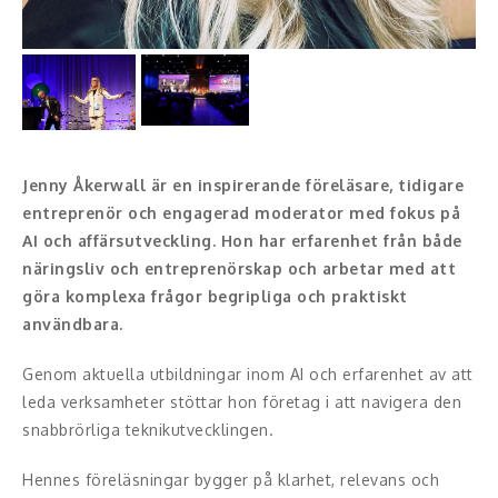
Konferencier
Workshopledare, facilitator
Radio och TV-profiler
Jenny Åkerwall är en inspirerande föreläsare, tidigare
Underhållning och event
entreprenör och engagerad moderator med fokus på
AI och affärsutveckling. Hon har erfarenhet från både
Event
näringsliv och entreprenörskap och arbetar med att
göra komplexa frågor begripliga och praktiskt
Humoristiska föredrag
användbara.
Ljus och belysning
Genom aktuella utbildningar inom AI och erfarenhet av att
leda verksamheter stöttar hon företag i att navigera den
Komiker
snabbrörliga teknikutvecklingen.
Konst
Hennes föreläsningar bygger på klarhet, relevans och