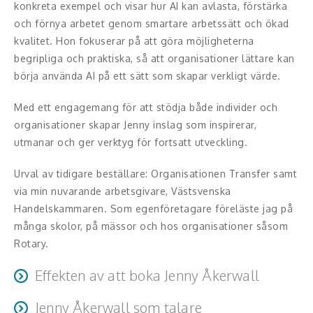
Middagsunderhållning
konkreta exempel och visar hur AI kan avlasta, förstärka
och förnya arbetet genom smartare arbetssätt och ökad
Musiker
kvalitet. Hon fokuserar på att göra möjligheterna
begripliga och praktiska, så att organisationer lättare kan
Something a Little Different
börja använda AI på ett sätt som skapar verkligt värde.
Underhållning
Med ett engagemang för att stödja både individer och
organisationer skapar Jenny inslag som inspirerar,
Affärsnytta
utmanar och ger verktyg för fortsatt utveckling.
Effektivitet, framgång
Urval av tidigare beställare: Organisationen Transfer samt
via min nuvarande arbetsgivare, Västsvenska
Framtid, trender
Handelskammaren. Som egenföretagare föreläste jag på
många skolor, på mässor och hos organisationer såsom
Försäljning, marknadsföring, service,
Rotary.
kundfokus
Effekten av att boka Jenny Åkerwall
Förändring, organisation,
organisationsutveckling
Jenny Åkerwall som talare
Med ett engagemang för att lyfta både människor och