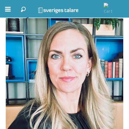
Jenny Åkerwall
Boka ett möte
Samhällsnytta
Inspiration
Inspirerande Föreläsare
Personlig utveckling, målsättning
Life Stories & Trivsel
Keynote
Moderator, konferencier
Moderator