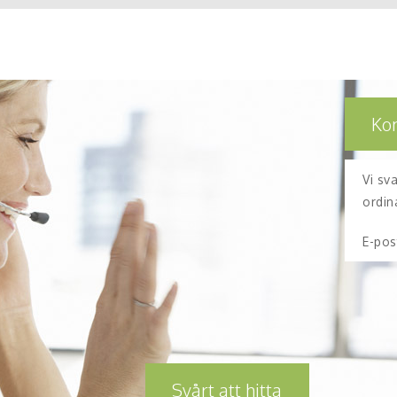
Ko
Vi sv
ordin
E-pos
Svårt att hitta