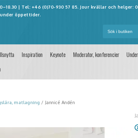
–18.30 | Tel: +46 (0)70-930 57 85. Jour kvällar och helger:
0
under öppettider.
lsnytta
Inspiration
Keynote
Moderator, konferencier
Under
n
gslära, matlagning
/ Jannicé Andén
J