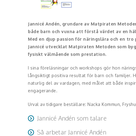
Jannicé Andén, grundare av Matpiraten Metoden,
både barn och vuxna att förstå värdet av en h
Med en djup passion för näringslära och en tro 
Jannicé utvecklat Matpiraten Metoden som bygg
fysiskt välmående som prestation.
I sina föreläsningar och workshops gör hon näringsl
långsiktigt positiva resultat för barn och familjer. 
naturlig del av vardagen, med målet att både inspir
engagerande.
Urval av tidigare beställare: Nacka Kommun, Frysh
Jannicé Andén som talare
Deltagare upplever Jannicé som kunnig, erfaren oc
Så arbetar Jannicé Andén