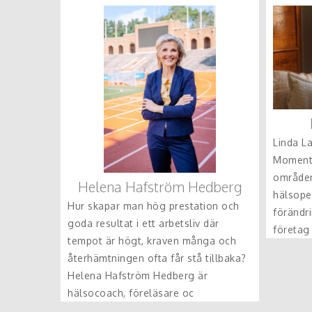
Linda L
Momentu
områden
Helena Hafström Hedberg
hälsope
Hur skapar man hög prestation och
förändr
goda resultat i ett arbetsliv där
företag
tempot är högt, kraven många och
som rikt
återhämtningen ofta får stå tillbaka?
Helena Hafström Hedberg är
hälsocoach, föreläsare oc