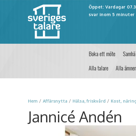
Öppet: Vardagar 07.30
svar inom 5 minuter 
Boka ett möte
Samhäl
Alla talare
Alla ämne
Hem
/
Affärsnytta
/
Hälsa, friskvård
/
Kost, närin
Jannicé Andén