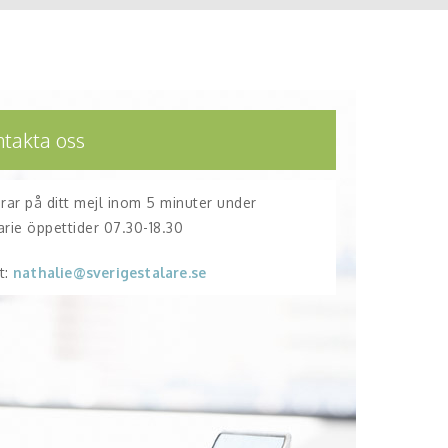
ntakta oss
arar på ditt mejl inom 5 minuter under
arie öppettider 07.30-18.30
t:
nathalie@sverigestalare.se