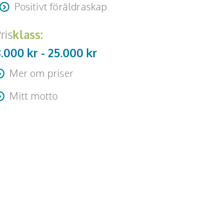
Positivt föräldraskap
ris
klass:
8.000 kr -
25.000
kr
Mer om priser
esa + logi tillkommer
Mitt motto
Lekfull och näringsrik mat för glada barn."