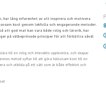
P
 har lång erfarenhet av att inspirera och motivera
älsosam kost genom lekfulla och engagerande metoder.
på att god mat kan vara både rolig och lärorik, har
er på välbeprövade principer för att förbättra såväl
R
ära till en rolig och interaktiv upplevelse, och skapar
"
Hennes metod syftar till att göra hälsosam kost till en
era och utbilda på ett sätt som är både effektivt och
uset
h med glimten i ögat. En mamma uttryckte att hon