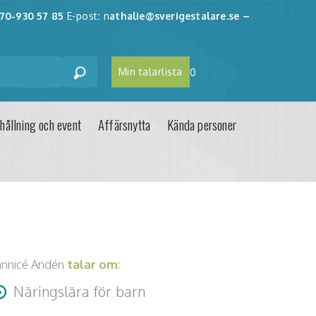
70-930 57 85
E-post: n
athalie@sverigestalare.se
–
Min talarlista
0
hållning och event
Affärsnytta
Kända personer
annicé Andén
talar om
:
Näringslära för barn