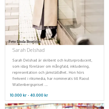
Teamwork, teambuilding, relationer
Vård, omsorg, beroende
Kända personer
Företagsledare
Författare
Sarah Delshad
Idrottare och äventyrare
Sarah Delshad är skribent och kulturproducent,
som idag föreläser om mångfald, inkludering,
Kända musiker
representation och jämställdhet. Hon hörs
frekvent i riksmedia, har nominerats till Raoul
Skådespelare
Wallenbergspriset ...
Alla talare
10.000 kr -
40.000
kr
Alla ämnen