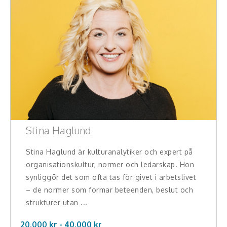
Konferencier
Workshopledare, facilitator
Radio och TV-profiler
Underhållning och event
Event
Stina Haglund
Humoristiska föredrag
Stina Haglund är kulturanalytiker och expert på
Ljus och belysning
organisationskultur, normer och ledarskap. Hon
synliggör det som ofta tas för givet i arbetslivet
Komiker
– de normer som formar beteenden, beslut och
strukturer utan ...
Konst
20.000 kr -
40.000
kr