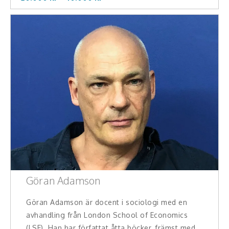
Middagsunderhållning
Musiker
Something a Little Different
Underhållning
Affärsnytta
Effektivitet, framgång
Framtid, trender
Försäljning, marknadsföring, service,
Göran Adamson
kundfokus
Göran Adamson är docent i sociologi med en
Förändring, organisation,
avhandling från London School of Economics
organisationsutveckling
(LSE). Han har författat åtta böcker, främst med