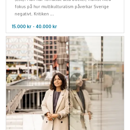
Hälsa, friskvård
fokus på hur multikulturalism påverkar Sverige
negativt. Kritiken ...
Innovation, kreativitet, entreprenörskap,
15.000 kr -
40.000
kr
intraprenörskap
Kommunikation och media
Ledarskap, medarbetarskap, HR
Miljö, hållbar utveckling
Målsättning, motivation, attityd
Mångfald och integration
Omvärld, politik, juridik
Pedagogik, skola, föräldraskap