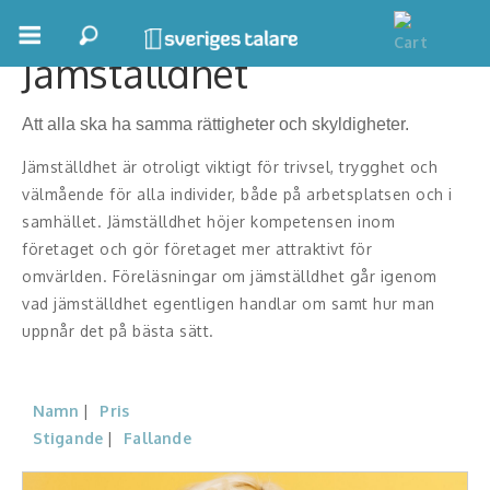
Jämställdhet
Boka ett möte
Att alla ska ha samma rättigheter och skyldigheter.
Samhällsnytta
Jämställdhet är otroligt viktigt för trivsel, trygghet och
Inspiration
välmående för alla individer, både på arbetsplatsen och i
samhället. Jämställdhet höjer kompetensen inom
Inspirerande Föreläsare
företaget och gör företaget mer attraktivt för
omvärlden. Föreläsningar om jämställdhet går igenom
Personlig utveckling, målsättning
vad jämställdhet egentligen handlar om samt hur man
uppnår det på bästa sätt.
Life Stories & Trivsel
Keynote
Namn
Pris
Moderator, konferencier
Stigande
Fallande
Moderator