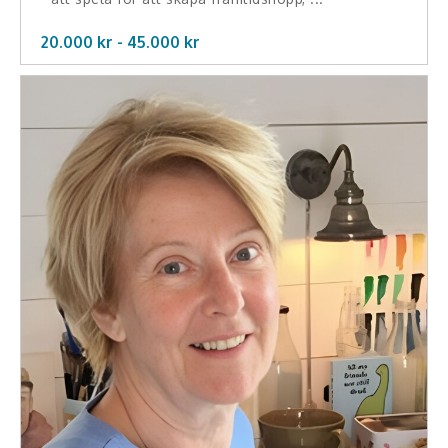
Middagsunderhållning
20.000 kr -
45.000
kr
Musiker
Something a Little Different
Underhållning
Affärsnytta
Effektivitet, framgång
Framtid, trender
Försäljning, marknadsföring, service,
kundfokus
Förändring, organisation,
organisationsutveckling