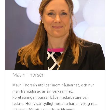
Konferencier
Workshopledare, facilitator
Radio och TV-profiler
Underhållning och event
Event
Humoristiska föredrag
Malin Thorsén
Ljus och belysning
Malin Thorsén utbildar inom hållbarhet, och hur
Komiker
man framtidssäkrar sin verksamhet.
Föreläsningen passar både medarbetare och
Konst
ledare. Hon visar tydligt hur alla har en viktig roll
att spela för att skapa framtidshopp, ...