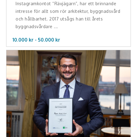
Instagramkontot “Rävjägarn”, har ett brinnande
intresse för allt som rör arkitektur, byggnadsvård
och hållbarhet. 2017 utsågs han till årets
byggnadsvårdare ...
10.000 kr -
50.000
kr