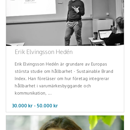
Teamwork, teambuilding, relationer
Vård, omsorg, beroende
Kända personer
Företagsledare
Erik Elvingsson Hedén
Författare
Erik Elvingsson Hedén är grundare av Europas
Idrottare och äventyrare
största studie om hållbarhet - Sustainable Brand
Index. Han föreläser om hur företag integrerar
Kända musiker
hållbarhet i varumärkesbyggande och
kommunikation, ...
Skådespelare
30.000 kr -
50.000
kr
Alla talare
Alla ämnen