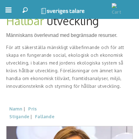
Hållbar
utveckling
Boka ett möte
Människans överlevnad med begränsade resurser.
Samhällsnytta
För att säkerställa mänskligt välbefinnande och för att
Inspiration
skapa en fungerande social, ekologisk och ekonomisk
utveckling, i balans med jordens ekologiska system så
Inspirerande Föreläsare
krävs hållbar utveckling. Föreläsningar om ämnet kan
handla om ekonomisk tillväxt, framtidsanalyser, miljö,
Personlig utveckling, målsättning
innovationsteknik och styrning för hållbar utveckling.
Life Stories & Trivsel
Keynote
Namn
Pris
Stigande
Fallande
Moderator, konferencier
Moderator