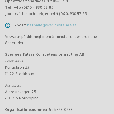
Öppettider
:
Vardagar 07:30–18:30
Tel:
+46 (0)70 - 930 57 85
Jour kvällar och helger:
+46 (0)70-930 57 85
E-post:
nathalie@sverigestalare.se
Vi svarar på ditt mejl inom 5 minuter under ordinarie
öppettider
Sveriges Talare Kompetensförmedling AB
Besöksadress:
Kungsbron 23
111 22 Stockholm
Postadress:
Albrektsvägen 75
603 66 Norrköping
Organisationsnummer
556728-0283