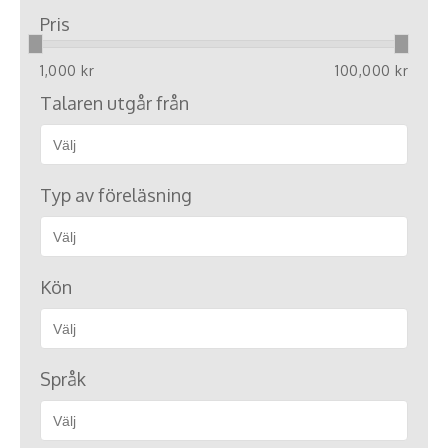
Pris
1,000 kr
100,000 kr
Talaren utgår från
Typ av föreläsning
Kön
Språk