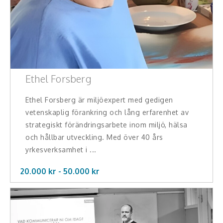
Hälsa, friskvård
Innovation, kreativitet, entreprenörskap,
intraprenörskap
Kommunikation och media
Ethel Forsberg
Ledarskap, medarbetarskap, HR
Ethel Forsberg är miljöexpert med gedigen
vetenskaplig förankring och lång erfarenhet av
Miljö, hållbar utveckling
strategiskt förändringsarbete inom miljö, hälsa
och hållbar utveckling. Med över 40 års
Målsättning, motivation, attityd
yrkesverksamhet i ...
Mångfald och integration
20.000 kr -
50.000
kr
Omvärld, politik, juridik
Pedagogik, skola, föräldraskap