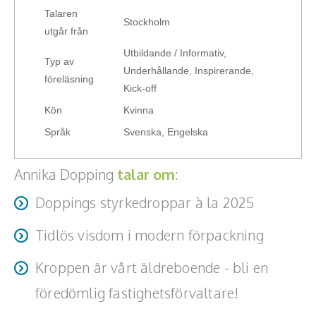
för värdeskapande och målgruppsanpassad
Talaren
Stockholm
kommunikation, både internt och externt.
utgår från
Utbildande / Informativ,
Typ av
“Min passion för lyckosamma konstellationer gör att jag
Underhållande, Inspirerande,
föreläsning
kontinuerligt screenar skeenden inom vitt skilda discipliner
Kick-off
för att tidigt kunna upptäcka trender, risker, early warning
Kön
Kvinna
signs, parallella mönster, goda exempel, attraktiva
Språk
Svenska, Engelska
samarbetspartners, potentiellt fruktbara allianser etc att
lyfta fram i lämpliga sammanhang.
En målsättning jag fick med mig från min TV-
Annika Dopping
talar om
:
producentutbildning var att i varje sammanhang bjuda på
Doppings styrkedroppar à la 2025
såväl “aha”, “ha” som “ah””.
Tidlös visdom i modern förpackning
Kroppen är vårt äldreboende - bli en
föredömlig fastighetsförvaltare!