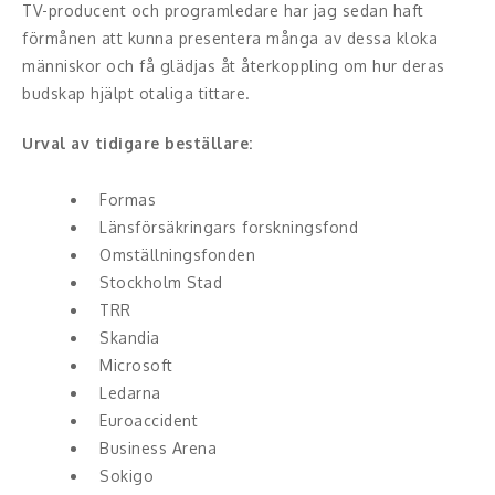
Middagsunderhållning
TV-producent och programledare har jag sedan haft
förmånen att kunna presentera många av dessa kloka
Musiker
människor och få glädjas åt återkoppling om hur deras
budskap hjälpt otaliga tittare.
Something a Little Different
Urval av tidigare beställare:
Underhållning
Formas
Affärsnytta
Länsförsäkringars forskningsfond
Omställningsfonden
Kända personer
Stockholm Stad
TRR
Företagsledare
Skandia
Författare
Microsoft
Ledarna
Idrottare och äventyrare
Euroaccident
Business Arena
Kända musiker
Sokigo