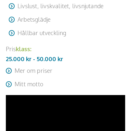
Livslust, livskvalitet, livsnjutande
Arbetsglädje
Hållbar utveckling
Pris
klass:
25.000 kr -
50.000
kr
Mer om priser
25 000 - 50 000 som föreläsare Moderator enligt offert
Mitt motto
Resa + logi tillkommer
"Vi klarar mer än vi tror"