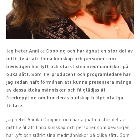
Konferencier
Workshopledare, facilitator
Radio och TV-profiler
Jag heter Annika Dopping och har ägnat en stor del av
Underhållning och event
mitt liv åt att finna kunskap och personer som
bevisligen har lyft och stärkt sina medmänniskor på
Event
olika sätt. Som TV-producent och programledare har
jag sedan haft förmånen att kunna presentera många
Humoristiska föredrag
av dessa kloka människor och få glädjas åt
återkoppling om hur deras budskap hjälpt otaliga
Ljus och belysning
tittare.
Komiker
Jag heter Annika Dopping och har ägnat en stor del av
mitt liv åt att finna kunskap och personer som bevisligen
Konst
har lyft och stärkt sina medmänniskor på olika sätt. Som