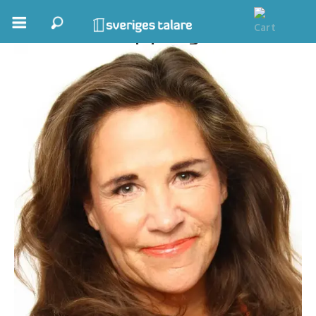
Annika Dopping
Boka ett möte
Samhällsnytta
Inspiration
Inspirerande Föreläsare
Personlig utveckling, målsättning
Life Stories & Trivsel
Keynote
Moderator, konferencier
Moderator