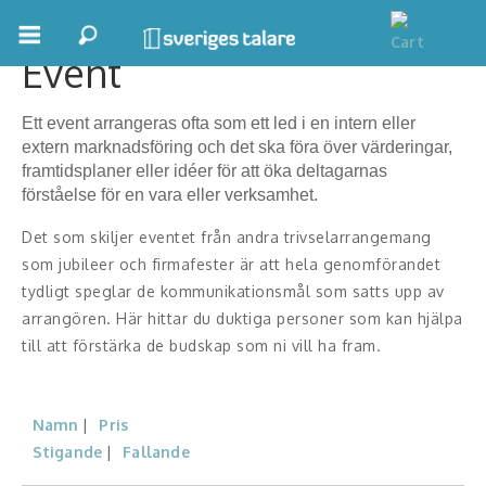
Event
Boka ett möte
Ett event arrangeras ofta som ett led i en intern eller
Samhällsnytta
extern marknadsföring och det ska föra över värderingar,
framtidsplaner eller idéer för att öka deltagarnas
Inspiration
förståelse för en vara eller verksamhet.
Inspirerande Föreläsare
Det som skiljer eventet från andra trivselarrangemang
som jubileer och firmafester är att hela genomförandet
Personlig utveckling, målsättning
tydligt speglar de kommunikationsmål som satts upp av
arrangören. Här hittar du duktiga personer som kan hjälpa
Life Stories & Trivsel
till att förstärka de budskap som ni vill ha fram.
Keynote
Namn
Pris
Moderator, konferencier
Stigande
Fallande
Moderator