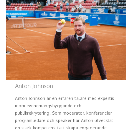
Konferencier
Workshopledare, facilitator
Radio och TV-profiler
Underhållning och event
Event
Humoristiska föredrag
Anton Johnson
Ljus och belysning
Anton Johnson är en erfaren talare med expertis
inom evenemangsbyggande och
Komiker
publikrekrytering. Som moderator, konferencier,
Konst
programledare och speaker har Anton utvecklat
en stark kompetens i att skapa engagerande ...