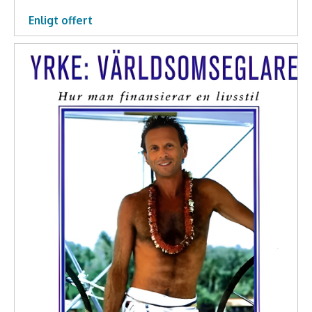
Middagsunderhållning
Enligt offert
Musiker
Something a Little Different
Underhållning
Affärsnytta
Kända personer
Företagsledare
Författare
Idrottare och äventyrare
Kända musiker