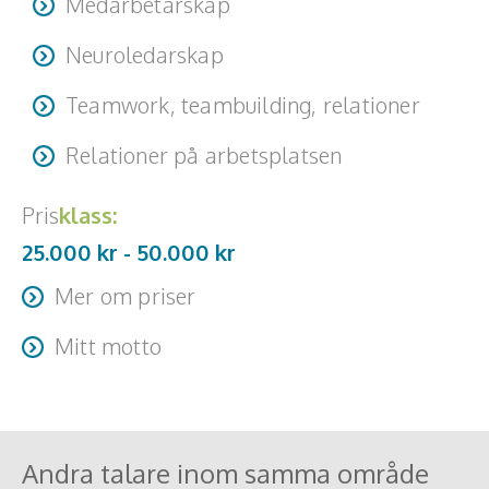
Medarbetarskap
Neuroledarskap
Teamwork, teambuilding, relationer
Relationer på arbetsplatsen
Pris
klass:
25.000 kr -
50.000
kr
Mer om priser
Resa + logi tillkommer
Mitt motto
Compassion changes everything
Andra talare inom samma område