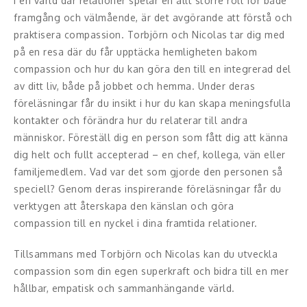
I en värld där relationer spelar en allt större roll för både
Middagsunderhållning
framgång och välmående, är det avgörande att förstå och
praktisera compassion. Torbjörn och Nicolas tar dig med
Musiker
på en resa där du får upptäcka hemligheten bakom
Something a Little Different
compassion och hur du kan göra den till en integrerad del
av ditt liv, både på jobbet och hemma. Under deras
Underhållning
föreläsningar får du insikt i hur du kan skapa meningsfulla
kontakter och förändra hur du relaterar till andra
Affärsnytta
människor. Föreställ dig en person som fått dig att känna
dig helt och fullt accepterad – en chef, kollega, vän eller
Effektivitet, framgång
familjemedlem. Vad var det som gjorde den personen så
speciell? Genom deras inspirerande föreläsningar får du
Framtid, trender
verktygen att återskapa den känslan och göra
compassion till en nyckel i dina framtida relationer.
Försäljning, marknadsföring, service,
kundfokus
Tillsammans med Torbjörn och Nicolas kan du utveckla
compassion som din egen superkraft och bidra till en mer
Förändring, organisation,
hållbar, empatisk och sammanhängande värld.
organisationsutveckling