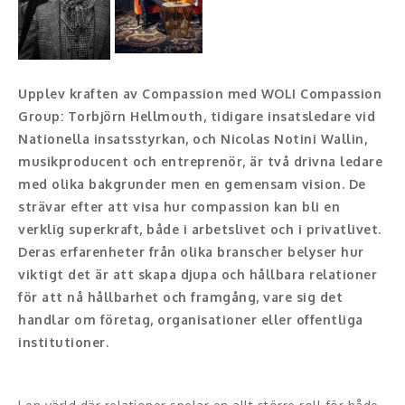
Konferencier
Workshopledare, facilitator
Upplev kraften av Compassion med WOLI Compassion
Group: Torbjörn Hellmouth, tidigare insatsledare vid
Radio och TV-profiler
Nationella insatsstyrkan, och Nicolas Notini Wallin,
Underhållning och event
musikproducent och entreprenör, är två drivna ledare
med olika bakgrunder men en gemensam vision. De
Event
strävar efter att visa hur compassion kan bli en
verklig superkraft, både i arbetslivet och i privatlivet.
Humoristiska föredrag
Deras erfarenheter från olika branscher belyser hur
viktigt det är att skapa djupa och hållbara relationer
Ljus och belysning
för att nå hållbarhet och framgång, vare sig det
handlar om företag, organisationer eller offentliga
Komiker
institutioner.
Konst