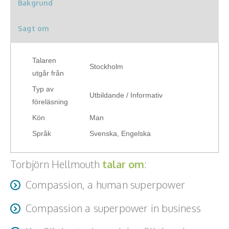
Bakgrund
prestationen i en arbetsgrupp.
Teamwork, teambuilding, relationer
Sagt om
Vård, omsorg, beroende
Kända personer
Talaren
Stockholm
utgår från
Företagsledare
Typ av
Utbildande / Informativ
Författare
föreläsning
Kön
Man
Idrottare och äventyrare
Språk
Svenska, Engelska
Kända musiker
Torbjörn Hellmouth
talar om
:
Skådespelare
Compassion, a human superpower
Alla talare
Compassion a superpower in business
Alla ämnen