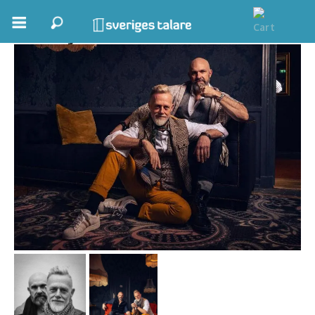
Torbjörn Hellmouth
Boka ett möte
Samhällsnytta
Inspiration
Inspirerande Föreläsare
Personlig utveckling, målsättning
Life Stories & Trivsel
Keynote
Moderator, konferencier
Moderator