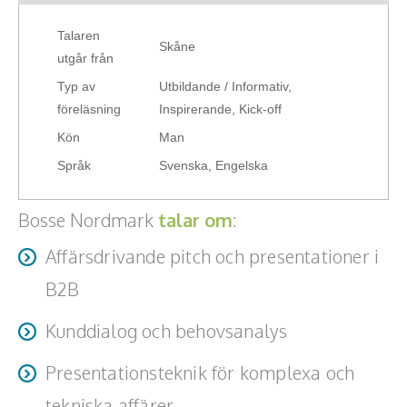
Hälsa, friskvård
Talaren
Skåne
utgår från
Innovation, kreativitet, entreprenörskap,
Typ av
Utbildande / Informativ,
intraprenörskap
föreläsning
Inspirerande, Kick-off
Kommunikation och media
Kön
Man
Språk
Svenska, Engelska
Ledarskap, medarbetarskap, HR
Bosse Nordmark
talar om
:
Miljö, hållbar utveckling
Affärsdrivande pitch och presentationer i
Målsättning, motivation, attityd
B2B
Mångfald och integration
Kunddialog och behovsanalys
Omvärld, politik, juridik
Presentationsteknik för komplexa och
Pedagogik, skola, föräldraskap
tekniska affärer