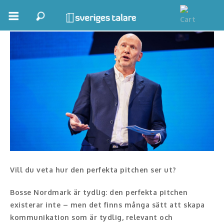
Bosse Nordmark
Boka ett möte
Samhällsnytta
Inspiration
Inspirerande Föreläsare
Personlig utveckling, målsättning
Life Stories & Trivsel
Vill du veta hur den perfekta pitchen ser ut?
Keynote
Bosse Nordmark är tydlig: den perfekta pitchen
Moderator, konferencier
existerar inte – men det finns många sätt att skapa
kommunikation som är tydlig, relevant och