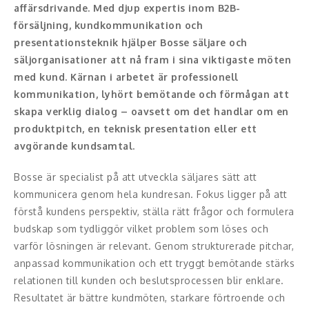
Moderator
affärsdrivande. Med djup expertis inom B2B-
försäljning, kundkommunikation och
Konferencier
presentationsteknik hjälper Bosse säljare och
säljorganisationer att nå fram i sina viktigaste möten
Workshopledare, facilitator
med kund. Kärnan i arbetet är professionell
kommunikation, lyhört bemötande och förmågan att
Radio och TV-profiler
skapa verklig dialog – oavsett om det handlar om en
produktpitch, en teknisk presentation eller ett
Underhållning och event
avgörande kundsamtal.
Event
Bosse är specialist på att utveckla säljares sätt att
Humoristiska föredrag
kommunicera genom hela kundresan. Fokus ligger på att
förstå kundens perspektiv, ställa rätt frågor och formulera
Ljus och belysning
budskap som tydliggör vilket problem som löses och
varför lösningen är relevant. Genom strukturerade pitchar,
Komiker
anpassad kommunikation och ett tryggt bemötande stärks
relationen till kunden och beslutsprocessen blir enklare.
Konst
Resultatet är bättre kundmöten, starkare förtroende och