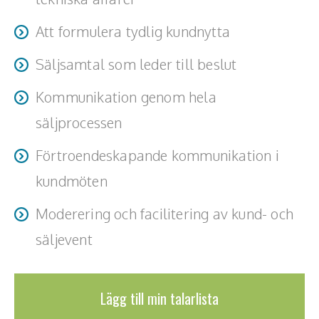
Teamwork, teambuilding, relationer
Att formulera tydlig kundnytta
Vård, omsorg, beroende
Säljsamtal som leder till beslut
Kända personer
Kommunikation genom hela
Företagsledare
säljprocessen
Författare
Förtroendeskapande kommunikation i
kundmöten
Idrottare och äventyrare
Moderering och facilitering av kund- och
Kända musiker
säljevent
Skådespelare
Alla talare
Lägg till min talarlista
Alla ämnen