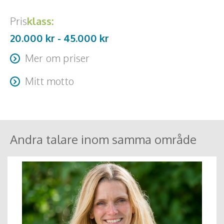
Pris
klass:
20.000 kr -
45.000
kr
Mer om priser
Resa + logi tillkommer
Mitt motto
Att våga be om hjälp visar på styrka!
Andra talare inom samma område