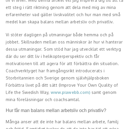
liv vi lever. Med denna artikel vill jag inspirera dig till att ta
ett steg i rätt riktning genom att dela med mig av mina
Konferencier
erfarenheter vad gäller livskvalitet och hur man med små
medel kan skapa balans mellan arbetsliv och privatliv.
Workshopledare, facilitator
Vi stöter dagligen på utmaningar både hemma och på
Radio och TV-profiler
jobbet. Skillnaden mellan oss människor är hur vi hanterar
dessa utmaningar. Som stöd har jag utvecklat ett verktyg
Underhållning och event
där du ser ditt liv i helikopterperspektiv och får
motivationen till att agera för att förbättra din situation.
Event
Coachverktyget har framgångsrikt introducerats i
Humoristiska föredrag
Storbritannien och Sverige genom självhjälpsboken
Förbättra livet på ditt sätt (Improve Your Own Quality of
Ljus och belysning
Life the Swedish Way,
www.piawebb.com)
samt genom
mina föreläsningar och coachsamtal.
Komiker
Hur får man balans mellan arbetsliv och privatliv?
Konst
Många anser att de inte har balans mellan arbete, familj
och fritid. Samtidigt tycker de att de inte har tid att göra