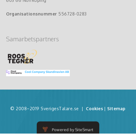
603 66 Norrköping
Organisationsnummer
556728-0283
Samarbetspartners
© 2008–2019 SverigesTalare.se
|
Cookies
|
Sitemap
Powered by SiteSmart