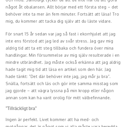
Middagsunderhållning
något åt obalansen. Allt börjar med ett första steg – det
behöver inte ta mer än fem minuter. Fortsätt att läsa! Tro
Musiker
mig, du kommer att tacka dig själv att du läste vidare.
Something a Little Different
För snart 15 år sedan var jag så fast i ekorrhjulet att jag
Underhållning
inte ens förstod att jag led av svår stress. Jag gav mig
aldrig tid att ta ett steg tillbaka och fundera över mina
Affärsnytta
handlingar. Min försummelse av mig själv resulterade i en
mindre utbrändhet. Jag måste också erkänna att jag aldrig
Kända personer
hade tagit mig tid att läsa en artikel som den här. Jag
hade tänkt: ”Det där behöver inte jag, jag mår ju bra”.
Företagsledare
Snälla, fortsätt och läs och gör inte samma misstag som
jag gjorde – att vägra lyssna på min kropp eller någon
Författare
annan som kan ha varit orolig för mitt välbefinnande.
Idrottare och äventyrare
”Tillräckligt bra”
Kända musiker
Ingen är perfekt. Livet kommer att ha med- och
motgångar, det är något som vi alla måste vara beredda