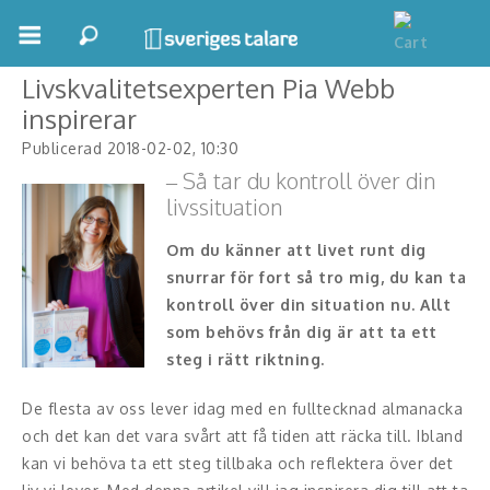
← Tillbaka
Se fler tips →
Boka ett möte
Livskvalitetsexperten Pia Webb
inspirerar
Samhällsnytta
Publicerad 2018-02-02, 10:30
– Så tar du kontroll över din
Inspiration
livssituation
Inspirerande Föreläsare
Om du känner att livet runt dig
snurrar för fort så tro mig, du kan ta
Personlig utveckling, målsättning
kontroll över din situation nu. Allt
Life Stories & Trivsel
som behövs från dig är att ta ett
steg i rätt riktning.
Keynote
De flesta av oss lever idag med en fulltecknad almanacka
Moderator, konferencier
och det kan det vara svårt att få tiden att räcka till. Ibland
kan vi behöva ta ett steg tillbaka och reflektera över det
Moderator