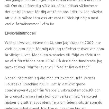
Skådespelare
på. Om du tillåter dig själv att sänka ribban så kommer
det att bli lättare för dig att få balans i ditt liv. Jag hävdar
Alla talare
att vi alla måste lära oss att vara tillräckligt nöjda med
vad vi åstadkommer i våra liv.
Alla ämnen
Livskvalitetmodell
Webbs Livskvalitetsmodell©, som jag skapade 2009, har
varit en stor hjälp för mig när jag reflekterar över vad som
är viktigt i livet. Modellen skapades till följd av förlusten
av vårt förstfödda barn 2006. På den tiden funderade jag
mycket över ”Varför lever vi?” ”Vad är livskvalitet?”
Nedan inspirerar jag dig med ett exempel från Webbs
Holistiska Coaching hjul™. Det är det viktigaste
coachingverktyget från Webbs Livskvalitetsmodell© och
är grundstommen i min bok och verksamhet. Verktyget
hjälper dig att snabbt identifiera områden i ditt liv som du
behöver arbeta med. Här kan du läsa om hur en