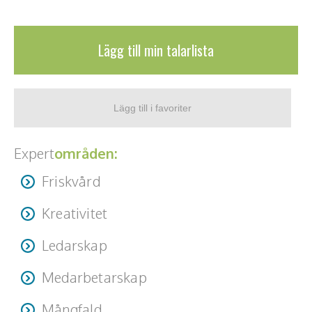
Teamwork, teambuilding, relationer
Vård, omsorg, beroende
Lägg till min talarlista
Kända personer
Företagsledare
Författare
Expert
områden:
Idrottare och äventyrare
Friskvård
Kända musiker
Kreativitet
Skådespelare
Ledarskap
Alla talare
Medarbetarskap
Alla ämnen
Mångfald