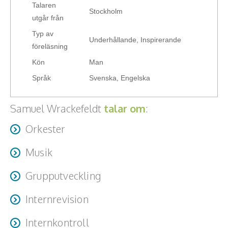
Talaren
Hälsa, friskvård
Stockholm
utgår från
Typ av
Innovation, kreativitet, entreprenörskap,
Underhållande, Inspirerande
föreläsning
intraprenörskap
Kön
Man
Kommunikation och media
Språk
Svenska, Engelska
Ledarskap, medarbetarskap, HR
Samuel Wrackefeldt
talar om
:
Miljö, hållbar utveckling
Orkester
Målsättning, motivation, attityd
Musik
Mångfald och integration
Grupputveckling
Omvärld, politik, juridik
Internrevision
Pedagogik, skola, föräldraskap
Internkontroll