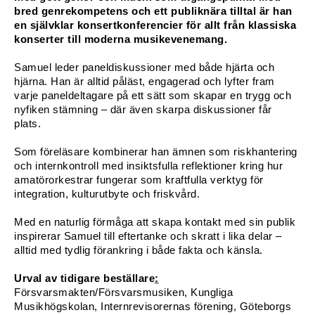
bred genrekompetens och ett publiknära tilltal är han 
en självklar konsertkonferencier för allt från klassiska 
Konferencier
konserter till moderna musikevenemang.
Workshopledare, facilitator
Samuel leder paneldiskussioner med både hjärta och 
hjärna. Han är alltid påläst, engagerad och lyfter fram 
Radio och TV-profiler
varje paneldeltagare på ett sätt som skapar en trygg och 
nyfiken stämning – där även skarpa diskussioner får 
plats.
Underhållning och event
Som föreläsare kombinerar han ämnen som riskhantering 
Event
och internkontroll med insiktsfulla reflektioner kring hur 
amatörorkestrar fungerar som kraftfulla verktyg för 
Humoristiska föredrag
integration, kulturutbyte och friskvård.
Ljus och belysning
Med en naturlig förmåga att skapa kontakt med sin publik 
inspirerar Samuel till eftertanke och skratt i lika delar – 
alltid med tydlig förankring i både fakta och känsla.
Komiker
Urval av tidigare beställare
:
Konst
Försvarsmakten/Försvarsmusiken, Kungliga 
Musikhögskolan, Internrevisorernas förening, Göteborgs 