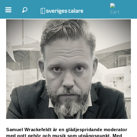
Samuel Wrackefeldt
Boka ett möte
Samhällsnytta
Inspiration
Inspirerande Föreläsare
Personlig utveckling, målsättning
Life Stories & Trivsel
Keynote
Moderator, konferencier
Samuel Wrackefeldt är en glädjespridande moderator 
Moderator
med gott gehör och musik som utgångspunkt. Med 