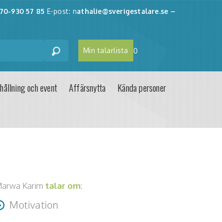
70-930 57 85
E-post: n
athalie@sverigestalare.se
–
Min talarlista
0
hållning och event
Affärsnytta
Kända personer
arwa Karim
talar om
:
Motivation