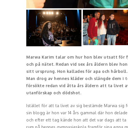
Marwa Karim talar om hur hon blev utsatt för fy
och på nätet. Redan vid sex års åldern blev ho
sitt ursprung. Hon kallades för apa och hårboll
Man drog av hennes kläder och slängde dem i t
försökte redan vid åtta års åldern att ta livet
utanförskap och dödshot.
Istället för att ta livet av sig bestämde Marwa sig 
sin blogg är hon var 14 års gammal där hon delade
och efter ett tag kände hon att det var dags att ta
rum på hennes gymnasieskola framför sina egna mo