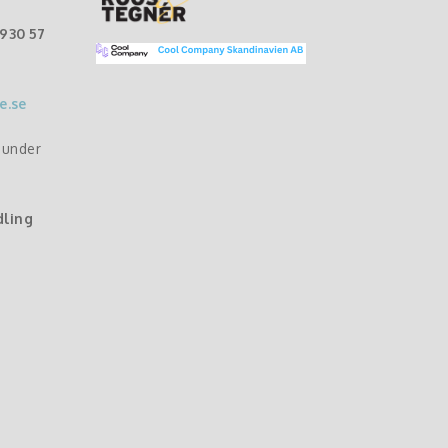
-930 57
e.se
r under
dling