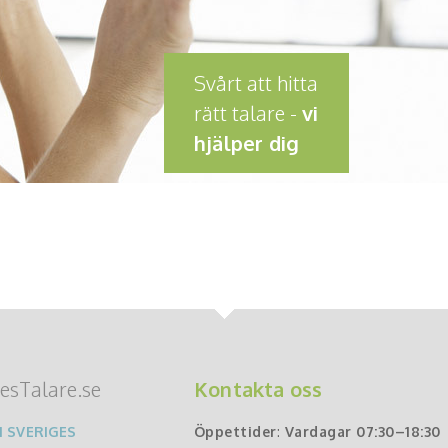
Svårt att hitta
rätt talare -
vi
hjälper dig
esTalare.se
Kontakta oss
 SVERIGES
Öppettider
:
Vardagar 07:30–18:30