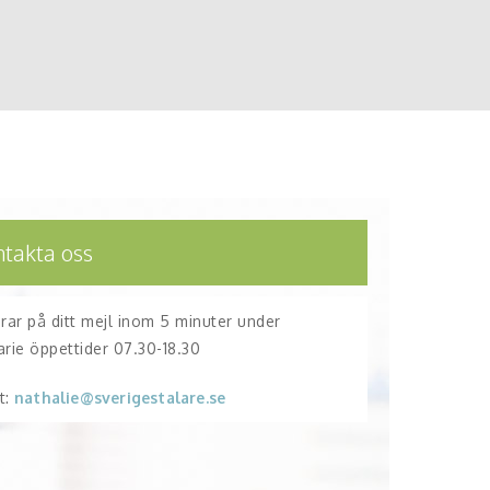
ntakta oss
arar på ditt mejl inom 5 minuter under
arie öppettider 07.30-18.30
t:
nathalie@sverigestalare.se