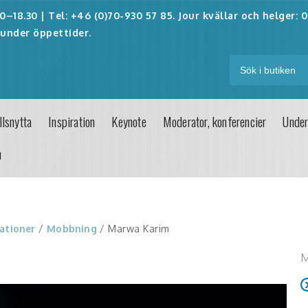
–18.30 | Tel: +46 (0)70-930 57 85. Jour kvällar och helger:
0
under öppettider.
lsnytta
Inspiration
Keynote
Moderator, konferencier
Under
n
ationer
/
Mobbning
/ Marwa Karim
M