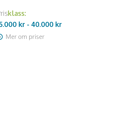
ris
klass:
5.000 kr -
40.000
kr
Mer om priser
år att förhandla med bokaren.