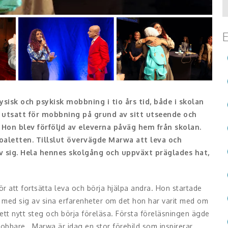
E
sisk och psykisk mobbning i tio års tid, både i skolan
n utsatt för mobbning på grund av sitt utseende och
. Hon blev förföljd av eleverna påväg hem från skolan.
oaletten. Tillslut övervägde Marwa att leva och
 av sig. Hela hennes skolgång och uppväxt präglades hat,
för att fortsätta leva och börja hjälpa andra. Hon startade
 med sig av sina erfarenheter om det hon har varit med om
 ett nytt steg och börja föreläsa. Första föreläsningen ägde
bbare. Marwa är idag en stor förebild som inspirerar