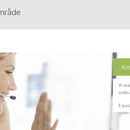
mråde
Ko
Vi sv
ordin
E-pos