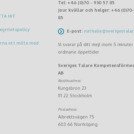
Tel:
+46 (0)70 - 930 57 85
Jour kvällar och helger:
+46 (0)70
TTA HIT
85
egritetspolicy
E-post:
nathalie@sverigestalar
ärna ett möte med
Vi svarar på ditt mejl inom 5 minute
ordinarie öppettider
Sveriges Talare Kompetensförme
AB
Besöksadress:
Kungsbron 23
111 22 Stockholm
Postadress:
Albrektsvägen 75
603 66 Norrköping