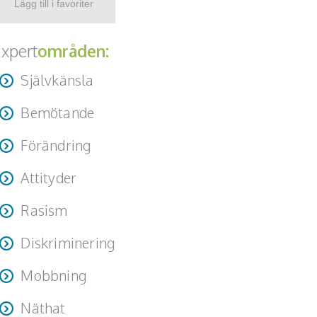
xpert
områden:
Självkänsla
Bemötande
Förändring
Attityder
Rasism
Diskriminering
Mobbning
Näthat