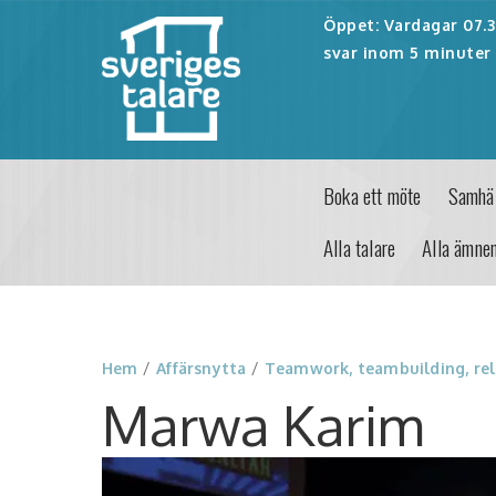
Öppet: Vardagar 07.30
svar inom 5 minuter 
Boka ett möte
Samhäl
Alla talare
Alla ämne
Hem
/
Affärsnytta
/
Teamwork, teambuilding, rel
Marwa Karim