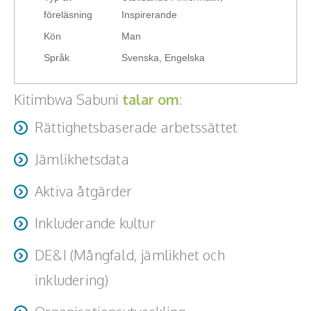
föreläsning
Inspirerande
Hälsa, friskvård
Kön
Man
Innovation, kreativitet, entreprenörskap,
Språk
Svenska, Engelska
intraprenörskap
Kitimbwa Sabuni
talar om
:
Kommunikation och media
Rättighetsbaserade arbetssättet
Ledarskap, medarbetarskap, HR
Jämlikhetsdata
Miljö, hållbar utveckling
Aktiva åtgärder
Målsättning, motivation, attityd
Inkluderande kultur
Mångfald och integration
DE&I (Mångfald, jämlikhet och
Omvärld, politik, juridik
inkludering)
Pedagogik, skola, föräldraskap