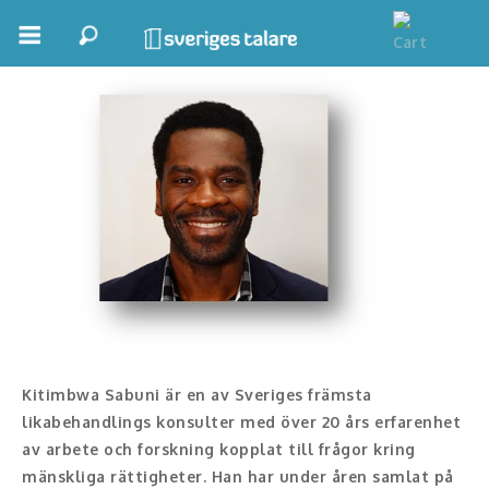
Kitimbwa Sabuni
Boka ett möte
Samhällsnytta
Inspiration
Inspirerande Föreläsare
Personlig utveckling, målsättning
Life Stories & Trivsel
Keynote
Kitimbwa Sabuni är en av Sveriges främsta
likabehandlings konsulter med över 20 års erfarenhet
Moderator, konferencier
av arbete och forskning kopplat till frågor kring
mänskliga rättigheter. Han har under åren samlat på