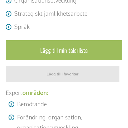
Organisationsutveckling
Teamwork, teambuilding, relationer
Strategiskt jämlikhetsarbete
Vård, omsorg, beroende
Språk
Kända personer
Företagsledare
Lägg till min talarlista
Författare
Idrottare och äventyrare
Kända musiker
Expert
områden:
Skådespelare
Bemötande
Alla talare
Förändring, organisation,
Alla ämnen
organisationsutveckling