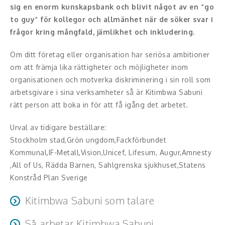
Moderator
sig en enorm kunskapsbank och blivit något av en ”go
to guy” för kollegor och allmänhet när de söker svar i
Konferencier
frågor kring mångfald, jämlikhet och inkludering.
Workshopledare, facilitator
Om ditt företag eller organisation har seriösa ambitioner
om att främja lika rättigheter och möjligheter inom
Radio och TV-profiler
organisationen och motverka diskriminering i sin roll som
arbetsgivare i sina verksamheter så är Kitimbwa Sabuni
Underhållning och event
rätt person att boka in för att få igång det arbetet.
Event
Urval av tidigare beställare:
Stockholm stad,Grön ungdom,Fackförbundet
Humoristiska föredrag
Kommunal,IF-Metall,Vision,Unicef, Lifesum, Augur,Amnesty
Ljus och belysning
,All of Us, Rädda Barnen, Sahlgrenska sjukhuset,Statens
Konstråd Plan Sverige
Komiker
Kitimbwa Sabuni som talare
Konst
Väldigt kunnig, publiken kommer att få många aha-
Så arbetar Kitimbwa Sabuni