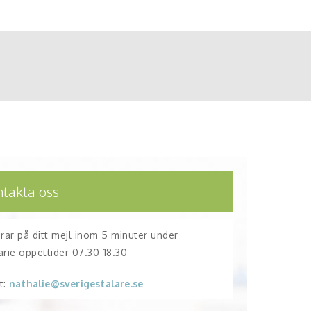
ntakta oss
arar på ditt mejl inom 5 minuter under
arie öppettider 07.30-18.30
t:
nathalie@sverigestalare.se