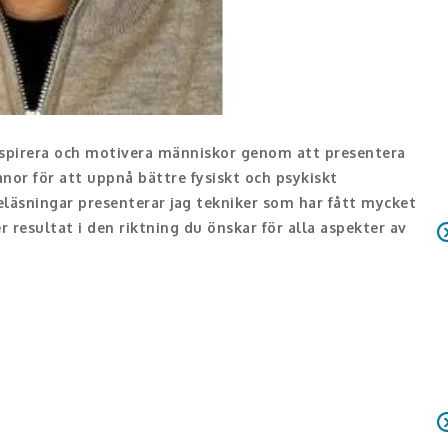
inspirera och motivera människor genom att presentera
or för att uppnå bättre fysiskt och psykiskt
läsningar presenterar jag tekniker som har fått mycket
 resultat i den riktning du önskar för alla aspekter av
kliga upplevelse av meditation, där jag pedagogiskt och
er. Föreläsningen är en utbildning i holistiskt
tt välmående och sin prestation med bevisat effektiva vanor
ättra resultatet i alla aspekter av livet.