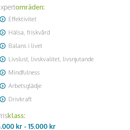
xpert
områden:
Effektivitet
Hälsa, friskvård
Balans i livet
Livslust, livskvalitet, livsnjutande
Mindfulness
Arbetsglädje
Drivkraft
ris
klass:
5.000 kr -
15.000
kr