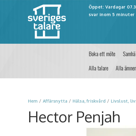
Öppet: Vardagar 07.30
svar inom 5 minuter 
Boka ett möte
Samhäl
Alla talare
Alla ämne
Hem
/
Affärsnytta
/
Hälsa, friskvård
/
Livslust, li
Hector Penjah