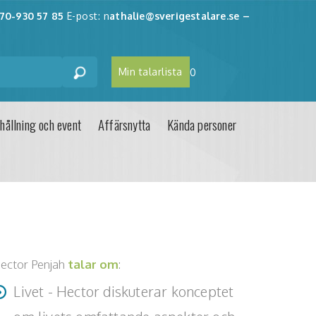
70-930 57 85
E-post: n
athalie@sverigestalare.se
–
Min talarlista
0
hållning och event
Affärsnytta
Kända personer
ector Penjah
talar om
:
Livet - Hector diskuterar konceptet