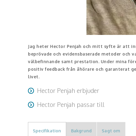
Jag heter Hector Penjah och mitt syfte är att 
beprövade och evidensbaserade metoder och van
välbefinnande samt prestation. Under mina före
positiv feedback från åhörare och garanterat ger
livet.
Hector Penjah erbjuder
Många beskriver min föreläsning som sin första ver
Hector Penjah passar till
ingående förklarar dess läkande och stärkande kraft
Alla som vill förbättra och lära sig kontrollera si
välbefinnande och prestation som syftar till att förb
och metoder.
Specifikation
Bakgrund
Sagt om