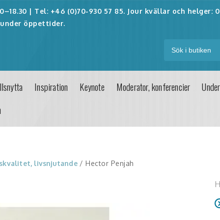
–18.30 | Tel: +46 (0)70-930 57 85. Jour kvällar och helger:
0
under öppettider.
lsnytta
Inspiration
Keynote
Moderator, konferencier
Under
n
vskvalitet, livsnjutande
/ Hector Penjah
H