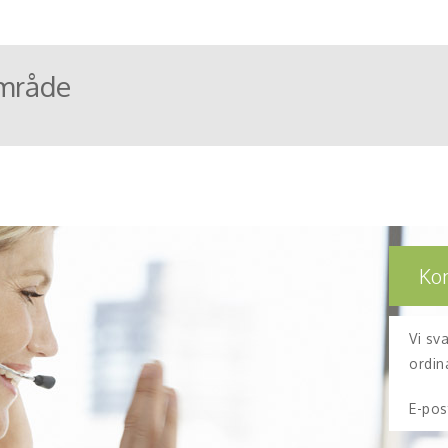
mråde
Ko
Vi sv
ordin
E-pos