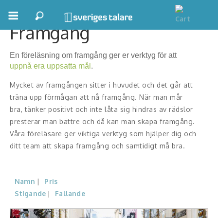
Framgång
Boka ett möte
En föreläsning om framgång ger er verktyg för att
Samhällsnytta
uppnå era uppsatta mål
.
Inspiration
Mycket av framgången sitter i huvudet och det går att
träna upp förmågan att nå framgång. När man mår
Inspirerande Föreläsare
bra, tänker positivt och inte låta sig hindras av rädslor
presterar man bättre och då kan man skapa framgång.
Personlig utveckling, målsättning
Våra föreläsare ger viktiga verktyg som hjälper dig och
ditt team att skapa framgång och samtidigt må bra.
Life Stories & Trivsel
Keynote
Namn
Pris
Moderator, konferencier
Stigande
Fallande
Moderator