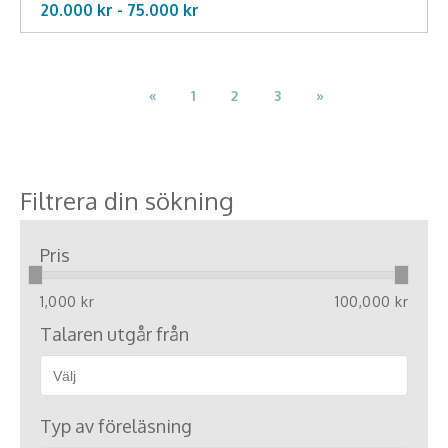
Middagsunderhållning
20.000 kr -
75.000
kr
Musiker
«
1
2
3
»
Something a Little Different
Underhållning
Affärsnytta
Filtrera din sökning
Effektivitet, framgång
Pris
Framtid, trender
1,000 kr
100,000 kr
Försäljning, marknadsföring, service,
Talaren utgår från
kundfokus
Förändring, organisation,
Typ av föreläsning
organisationsutveckling