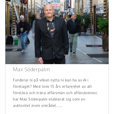
Konferencier
Workshopledare, facilitator
Radio och TV-profiler
Underhållning och event
Event
Max Söderpalm
Humoristiska föredrag
Funderar ni på vilken nytta ni kan ha av AI i
Ljus och belysning
företaget? Med över 15 års erfarenhet av att
Komiker
föreläsa och träna affärsmän och affärskvinnor,
har Max Söderpalm etablerat sig som en
Konst
auktoritet inom området. ...