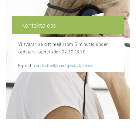
Teamwork, teambuilding, relationer
Vård, omsorg, beroende
Kontakta oss
Kända personer
Vi svarar på ditt mejl inom 5 minuter under
Företagsledare
ordinarie öppettider 07.30-18.30
Författare
E-post:
nathalie@sverigestalare.se
Idrottare och äventyrare
Kända musiker
Skådespelare
Alla talare
Alla ämnen