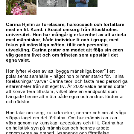
Konferencier
Carina Hjelm är föreläsare, hälsocoach och författare 
Workshopledare, facilitator
med en fil. Kand. i Social omsorg från Stockholms 
universitet. Hon har mångårig erfarenhet av att arbeta 
Radio och TV-profiler
med människor, både individuellt och i grupp, med 
fokus på mänskliga möten, tillit och personlig 
utveckling. Carina pratar om modet att följa sin egen 
Underhållning och event
väg genom livet och om friheten som uppstår i det 
egna valet.
Event
Hon lyfter vikten av att "bygga mänskliga broar" i ett 
polariserat samhälle – något hon brinner starkt för. I sina 
Humoristiska föredrag
föreläsningar varvar Carina teori och fakta med personliga 
erfarenheter från sitt eget liv. År 2009 valde hennes dotter 
att konvertera till islam, vilket blev en vändpunkt som 
Ljus och belysning
tvingade henne att möta både egna och andras fördomar 
och rädslor. 
Komiker
Hon talar om sorg, kulturkrockar, normer och om att våga 
släppa taget om det förflutna. Om hur människan kan 
Konst
växa genom ny kunskap, acceptans och tillit. Carina har 
en holistisk syn på människan och hennes arbete 
genomsyras av empati, lyssnande och förståelse. 