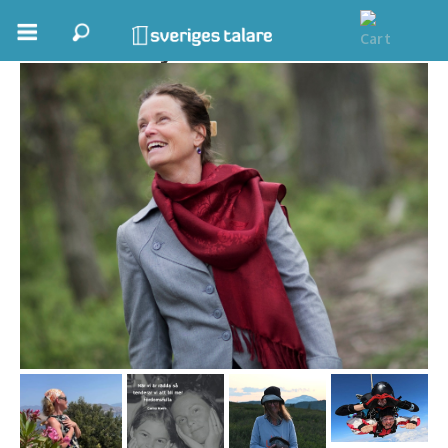
Carina Hjelm
Boka ett möte
Samhällsnytta
Inspiration
Inspirerande Föreläsare
Personlig utveckling, målsättning
Life Stories & Trivsel
Keynote
Moderator, konferencier
Moderator