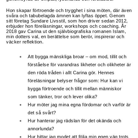
Middagsunderhållning
Hon skapar förtroende och trygghet i sina möten, där även 
svåra och tabubelagda ämnen kan lyftas öppet. Genom 
Musiker
sitt företag Sundare Livsstil, som hon driver sedan 2012, 
erbjuder hon föreläsningar, workshops och coaching. År 
Something a Little Different
2018 gav Carina ut den självbiografiska romanen Islam, 
min dotters val, en berättelse som berör, inspirerar och 
väcker reflektion. 
Underhållning
Att bygga mänskliga broar – om mod, tillit och 
Affärsnytta
förståelse för varandras likheter och olikheter är 
Effektivitet, framgång
den röda tråden i allt Carina gör. Hennes 
föreläsningar belyser frågor som: 
Hur kan vi 
Framtid, trender
bygga förtroende och tillit mellan människor 
som tänker, tror och lever olika?
Försäljning, marknadsföring, service,
Hur möter jag mina egna fördomar och varför är 
kundfokus
det så svårt?
Hur hanterar jag rädslan för det okända och 
Förändring, organisation,
annorlunda?
organisationsutveckling
Hur hittar jag modet att följa min egen väg trots 