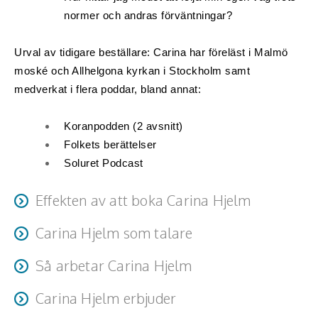
Hälsa, friskvård
normer och andras förväntningar?
Innovation, kreativitet, entreprenörskap,
Urval av tidigare beställare: Carina har föreläst i Malmö 
intraprenörskap
moské och Allhelgona kyrkan i Stockholm samt 
medverkat i flera poddar, 
bland annat: 
Kommunikation och media
Koranpodden (2 avsnitt)
Ledarskap, medarbetarskap, HR
Folkets berättelser
Soluret Podcast
Miljö, hållbar utveckling
Målsättning, motivation, attityd
Effekten av att boka Carina Hjelm
Mångfald och integration
Carina Hjelm som talare
Efter Carinas föreläsningar upplever deltagarna ofta en
stark känsla av hopp, handlingskraft och framtidstro.
Carinas föreläsningar präglas av värme, äkthet och
Omvärld, politik, juridik
Så arbetar Carina Hjelm
Hennes mål är att väcka nya insikter, ge energi och
eftertanke. Hon delar med sig av sin livsresa på ett sätt
skapa mod att möta livet med öppenhet och tillit.
Carina delar sin personliga resa från sorg, fördomar och
som berör och inspirerar.
Pedagogik, skola, föräldraskap
Carina Hjelm erbjuder
rädsla till insikt, tillit och acceptans. Hon visar hur vägen
Genom att varva teori, fakta och personliga berättelser