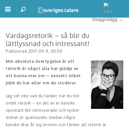
← Tillbaka
Se alla våra
blogginlägg →
Boka ett möte
Vardagsretorik – så blir du
Samhällsnytta
lättlyssnad och intressant!
Inspiration
Publicerad 2017-09-11, 00:00
Inspirerande Föreläsare
Min absoluta övertygelse är att
retorik är något alla har glädje av
Personlig utveckling, målsättning
att kunna mer om – oavsett vilket
jobb du har eller om du studerar.
Life Stories & Trivsel
Jag vet inte vad du tänker, när du hör
Keynote
ordet retorik – en del av er kanske
spontant blir intresserade och tycker
Moderator, konferencier
ämnet är spännande, medan några
kanske drar åt sig öronen och tänker att retorik är
Moderator