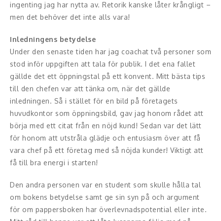
ingenting jag har nytta av. Retorik kanske låter krångligt –
men det behöver det inte alls vara!
Konferencier
Inledningens betydelse
Workshopledare, facilitator
Under den senaste tiden har jag coachat två personer som
stod inför uppgiften att tala för publik. I det ena fallet
Radio och TV-profiler
gällde det ett öppningstal på ett konvent. Mitt bästa tips
Underhållning och event
till den chefen var att tänka om, när det gällde
inledningen. Så i stället för en bild på företagets
Event
huvudkontor som öppningsbild, gav jag honom rådet att
börja med ett citat från en nöjd kund! Sedan var det lätt
Humoristiska föredrag
för honom att utstråla glädje och entusiasm över att få
vara chef på ett företag med så nöjda kunder! Viktigt att
Ljus och belysning
få till bra energi i starten!
Komiker
Den andra personen var en student som skulle hålla tal
om bokens betydelse samt ge sin syn på och argument
Konst
för om pappersboken har överlevnadspotential eller inte.