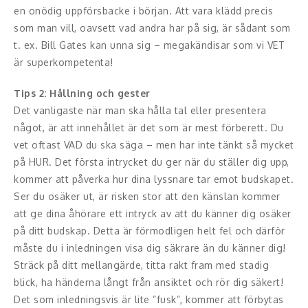
en onödig uppförsbacke i början. Att vara klädd precis
som man vill, oavsett vad andra har på sig, är sådant som
t. ex. Bill Gates kan unna sig – megakändisar som vi VET
är superkompetenta!
Tips 2: Hållning och gester
Det vanligaste när man ska hålla tal eller presentera
något, är att innehållet är det som är mest förberett. Du
vet oftast VAD du ska säga – men har inte tänkt så mycket
på HUR. Det första intrycket du ger när du ställer dig upp,
kommer att påverka hur dina lyssnare tar emot budskapet.
Ser du osäker ut, är risken stor att den känslan kommer
att ge dina åhörare ett intryck av att du känner dig osäker
på ditt budskap. Detta är förmodligen helt fel och därför
måste du i inledningen visa dig säkrare än du känner dig!
Sträck på ditt mellangärde, titta rakt fram med stadig
blick, ha händerna långt från ansiktet och rör dig säkert!
Det som inledningsvis är lite ”fusk”, kommer att förbytas