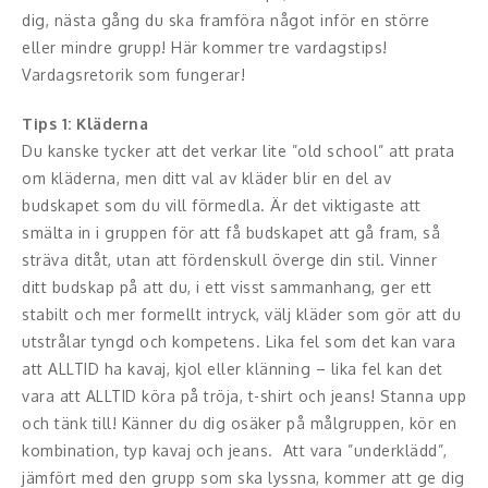
Skådespelare
dig, nästa gång du ska framföra något inför en större
eller mindre grupp! Här kommer tre vardagstips!
Alla talare
Vardagsretorik som fungerar!
Alla ämnen
Tips 1: Kläderna
Du kanske tycker att det verkar lite ”old school” att prata
om kläderna, men ditt val av kläder blir en del av
budskapet som du vill förmedla. Är det viktigaste att
smälta in i gruppen för att få budskapet att gå fram, så
sträva ditåt, utan att fördenskull överge din stil. Vinner
ditt budskap på att du, i ett visst sammanhang, ger ett
stabilt och mer formellt intryck, välj kläder som gör att du
utstrålar tyngd och kompetens. Lika fel som det kan vara
att ALLTID ha kavaj, kjol eller klänning – lika fel kan det
vara att ALLTID köra på tröja, t-shirt och jeans! Stanna upp
och tänk till! Känner du dig osäker på målgruppen, kör en
kombination, typ kavaj och jeans. Att vara ”underklädd”,
jämfört med den grupp som ska lyssna, kommer att ge dig