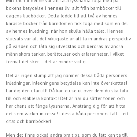
Mitt råd till henne var att låta lyssnarna följa med på
Middagsunderhållning
bokens betydelse i
hennes
liv; allt från barnböcker till
dagens ljudböcker. Detta ledde till att två av hennes
Musiker
käraste böcker från barndomen fick följa med som en del
Something a Little Different
av hennes inledning, när hon skulle hålla talet. Hennes
slutsats var att det viktigaste är att ta in andras perspektiv
Underhållning
på världen och låta sig utvecklas och beröras av andra
människors tankar, berättelser och erfarenheter. I vilket
Affärsnytta
format det sker – det är mindre viktigt.
Kända personer
Det är ingen slump att jag nämner dessa båda personers
inledningar. Inledningens betydelse kan inte överskattas!
Företagsledare
Lär dig den utantill! Då kan du se ut över dem du ska tala
till och etablera kontakt! Det är här du sätter tonen och
Författare
har chans att fånga lyssnarna. Ansträng dig för att hitta
det som väcker intresse! I dessa båda personers fall – ett
Idrottare och äventyrare
citat och barnböcker!
Kända musiker
Men det finns också andra bra tips, som du lätt kan ta till