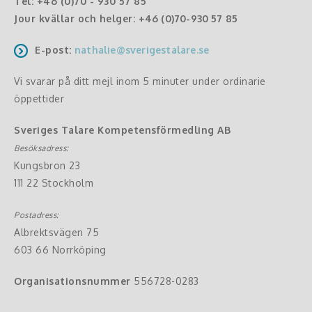
Tel:
+46 (0)70 - 930 57 85
Jour kvällar och helger:
+46 (0)70-930 57 85
E-post:
nathalie@sverigestalare.se
Vi svarar på ditt mejl inom 5 minuter under ordinarie
öppettider
Sveriges Talare Kompetensförmedling AB
Besöksadress:
Kungsbron 23
111 22 Stockholm
Postadress:
Albrektsvägen 75
603 66 Norrköping
Organisationsnummer
556728-0283