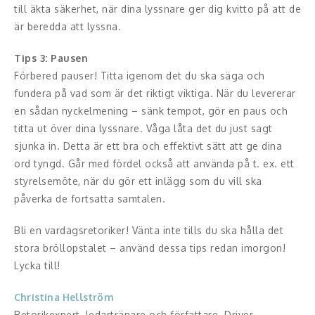
till äkta säkerhet, när dina lyssnare ger dig kvitto på att de
är beredda att lyssna.
Tips 3: Pausen
Förbered pauser! Titta igenom det du ska säga och
fundera på vad som är det riktigt viktiga. När du levererar
en sådan nyckelmening – sänk tempot, gör en paus och
titta ut över dina lyssnare. Våga låta det du just sagt
sjunka in. Detta är ett bra och effektivt sätt att ge dina
ord tyngd. Går med fördel också att använda på t. ex. ett
styrelsemöte, när du gör ett inlägg som du vill ska
påverka de fortsatta samtalen.
Bli en vardagsretoriker! Vänta inte tills du ska hålla det
stora bröllopstalet – använd dessa tips redan imorgon!
Lycka till!
Christina Hellström
Retorikexpert, ledartränare och författare. Driver