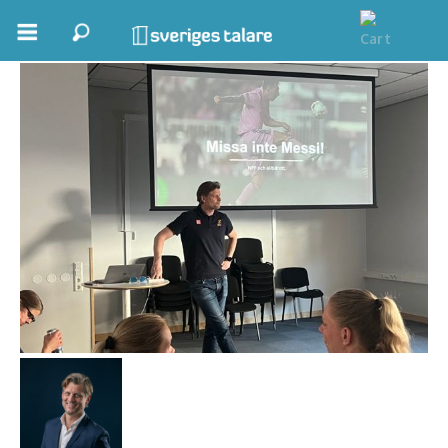
Anders Ekstrand
Boka ett möte
Samhällsnytta
Inspiration
Inspirerande Föreläsare
Personlig utveckling, målsättning
Life Stories & Trivsel
Keynote
Moderator, konferencier