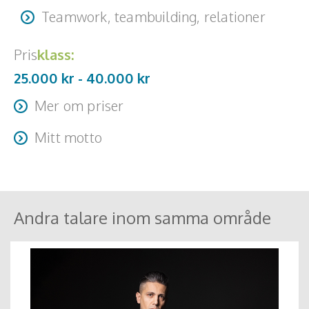
Teamwork, teambuilding, relationer
Pris
klass:
25.000 kr -
40.000
kr
Mer om priser
Resa + logi tillkommer
Mitt motto
Utveckling är livets mening
Andra talare inom samma område