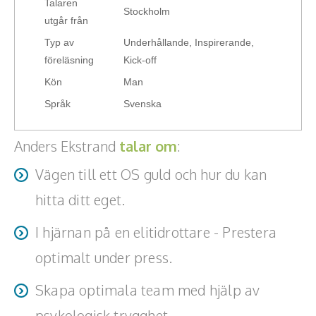
Talaren
Stockholm
Teamwork, teambuilding, relationer
utgår från
Typ av
Underhållande, Inspirerande,
Vård, omsorg, beroende
föreläsning
Kick-off
Kända personer
Kön
Man
Språk
Svenska
Företagsledare
Anders Ekstrand
talar om
:
Författare
Vägen till ett OS guld och hur du kan
Idrottare och äventyrare
hitta ditt eget.
Kända musiker
I hjärnan på en elitidrottare - Prestera
Skådespelare
optimalt under press.
Alla talare
Skapa optimala team med hjälp av
Alla ämnen
psykologisk trygghet.