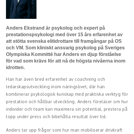
Moderator
Konferencier
Anders Ekstrand är psykolog och expert på
Workshopledare, facilitator
prestationspsykologi med över 15 års erfarenhet av
att stötta svenska elitidrottare till framgångar på OS
Radio och TV-profiler
och VM. Som kliniskt ansvarig psykolog på Sveriges
Olympiska Kommitté har Anders en djup förståelse
Underhållning och event
för vad som krävs för att nå de högsta nivåerna inom
idrotten.
Event
Han har även bred erfarenhet av coachning och
Humoristiska föredrag
ledarskapsutveckling inom näringslivet, där han
kombinerar psykologisk kunskap med praktiska verktyg för
Ljus och belysning
prestation och hållbar utveckling. Anders föreläser om hur
individer och team kan maximera sin potential, prestera på
Komiker
topp under press och bibehålla resultat över tid.
Konst
Anders tar upp frågor som hur man mobiliserar drivkraft