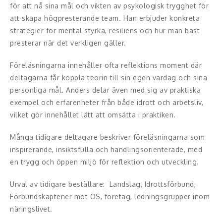
för att nå sina mål och vikten av psykologisk trygghet för
Middagsunderhållning
att skapa högpresterande team. Han erbjuder konkreta
Musiker
strategier för mental styrka, resiliens och hur man bäst
presterar när det verkligen gäller.
Something a Little Different
Föreläsningarna innehåller ofta reflektions moment där
Underhållning
deltagarna får koppla teorin till sin egen vardag och sina
personliga mål. Anders delar även med sig av praktiska
Affärsnytta
exempel och erfarenheter från både idrott och arbetsliv,
vilket gör innehållet lätt att omsätta i praktiken.
Effektivitet, framgång
Många tidigare deltagare beskriver föreläsningarna som
Framtid, trender
inspirerande, insiktsfulla och handlingsorienterade, med
en trygg och öppen miljö för reflektion och utveckling.
Försäljning, marknadsföring, service,
kundfokus
Urval av tidigare beställare: Landslag, Idrottsförbund,
Förbundskaptener mot OS, företag, ledningsgrupper inom
Förändring, organisation,
näringslivet.
organisationsutveckling